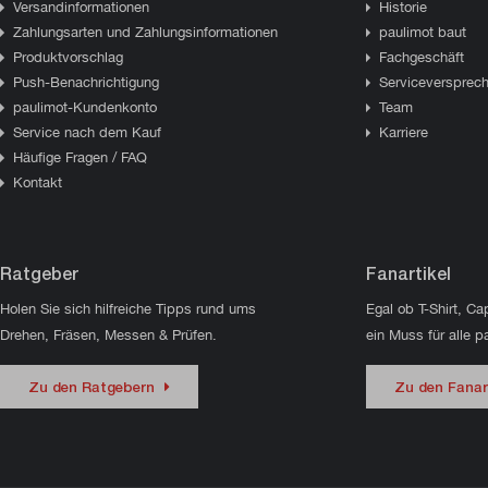
Versandinformationen
Historie
Zahlungsarten und Zahlungsinformationen
paulimot baut
Produktvorschlag
Fachgeschäft
Push-Benachrichtigung
Serviceversprec
paulimot-Kundenkonto
Team
Service nach dem Kauf
Karriere
Häufige Fragen / FAQ
Kontakt
Ratgeber
Fanartikel
Holen Sie sich hilfreiche Tipps rund ums
Egal ob T-Shirt, Ca
Drehen, Fräsen, Messen & Prüfen.
ein Muss für alle p
Zu den Ratgebern
Zu den Fanar