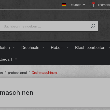
Deutsch
Themenw
leifen
Drechseln
Hobeln
Blech bearbeiten
tbedarf
/
/
en
professional
Drehmaschinen
maschinen