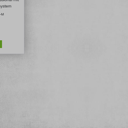
system
0-M