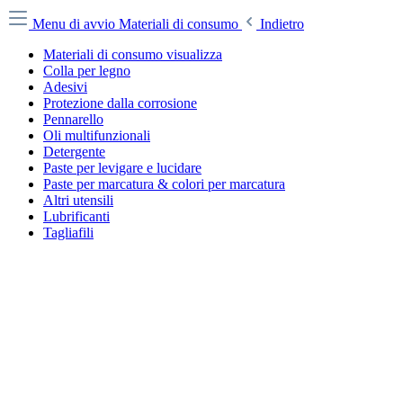
Menu di avvio
Materiali di consumo
Indietro
Materiali di consumo visualizza
Colla per legno
Adesivi
Protezione dalla corrosione
Pennarello
Oli multifunzionali
Detergente
Paste per levigare e lucidare
Paste per marcatura & colori per marcatura
Altri utensili
Lubrificanti
Tagliafili