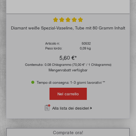
Valutazione media di 5 su 5 stelle
Diamant weiße Spezial-Vaseline, Tube mit 80 Gramm Inhalt
Articolo n:
50532
Peso lordo:
0,09 kg
5,60 €*
Contenuto:
0.08 Chilogrammo
(70,00 €* / 1 Chilogrammo)
Mengenrabatt verfügbar
Tempo di consegna: 1-3 giorni lavorativi **
Nel carrello
Alla lista dei desideri
Comprate ora!