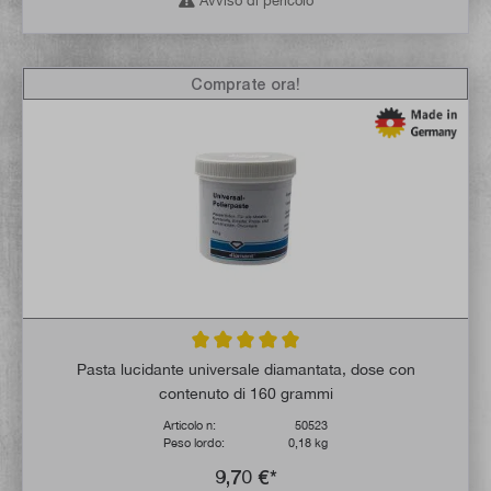
Avviso di pericolo
Comprate ora!
Valutazione media di 5 su 5 stelle
Pasta lucidante universale diamantata, dose con
contenuto di 160 grammi
Articolo n:
50523
Peso lordo:
0,18 kg
9,70 €*