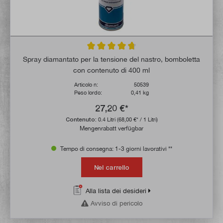
Valutazione media di 4.7 su 5 stelle
Spray diamantato per la tensione del nastro, bomboletta
con contenuto di 400 ml
Articolo n:
50539
Peso lordo:
0,41 kg
27,20 €*
Contenuto:
0.4 Litri
(68,00 €* / 1 Litri)
Mengenrabatt verfügbar
Tempo di consegna: 1-3 giorni lavorativi **
Nel carrello
Alla lista dei desideri
Avviso di pericolo