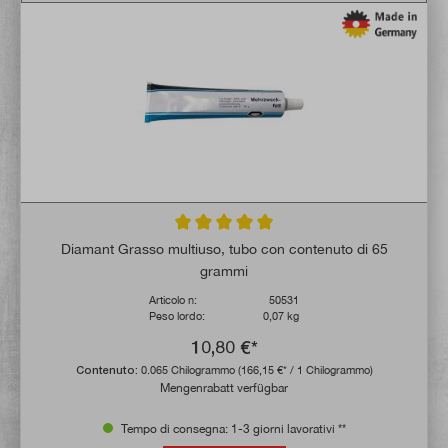
Valutazione media di 5 su 5 stelle
Diamant Grasso multiuso, tubo con contenuto di 65
grammi
Articolo n:
50531
Peso lordo:
0,07 kg
10,80 €*
Contenuto:
0.065 Chilogrammo
(166,15 €* / 1 Chilogrammo)
Mengenrabatt verfügbar
Tempo di consegna: 1-3 giorni lavorativi **