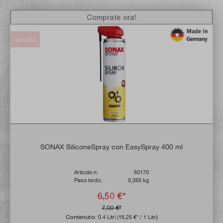
Comprate ora!
Vendita
SONAX SiliconeSpray con EasySpray 400 ml
Articolo n:
50170
Peso lordo:
0,355 kg
6,50 €*
7,00 €*
Contenuto:
0.4 Litri
(16,25 €* / 1 Litri)