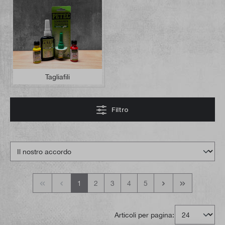
Tagliafili
Filtro
1
2
3
4
5
Articoli per pagina: