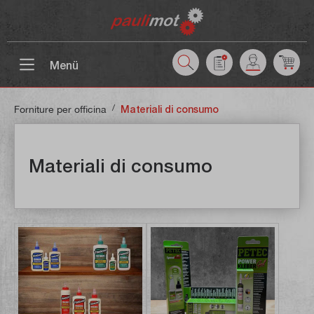
ntenuto principale
Menü
/
Forniture per officina
Materiali di consumo
Materiali di consumo