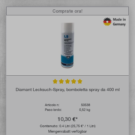
Comprate ora!
Valutazione media di 5 su 5 stelle
Diamant Lecksuch-Spray, bomboletta spray da 400 ml
Articolo n:
50538
Peso lordo:
0,52 kg
10,30 €*
Contenuto:
0.4 Litri
(25,75 €* / 1 Litri)
Mengenrabatt verfügbar