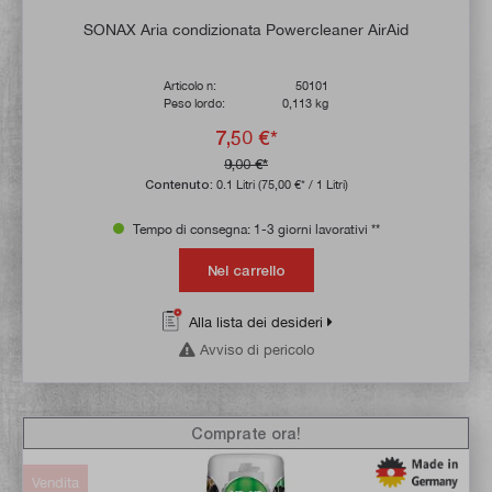
SONAX Aria condizionata Powercleaner AirAid
Articolo n:
50101
Peso lordo:
0,113 kg
7,50 €*
9,00 €*
Contenuto:
0.1 Litri
(75,00 €* / 1 Litri)
Tempo di consegna: 1-3 giorni lavorativi **
Nel carrello
Alla lista dei desideri
Avviso di pericolo
Comprate ora!
Vendita