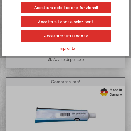
17,50 €*
Accettare solo i cookie funzionali
Contenuto:
0.4 Litri
(43,75 €* / 1 Litri)
Mengenrabatt verfügbar
Accettare i cookie selezionati
Tempo di consegna: 1-3 giorni lavorativi **
Accettare tutti i cookie
Nel carrello
- Impronta
Alla lista dei desideri
Avviso di pericolo
Comprate ora!