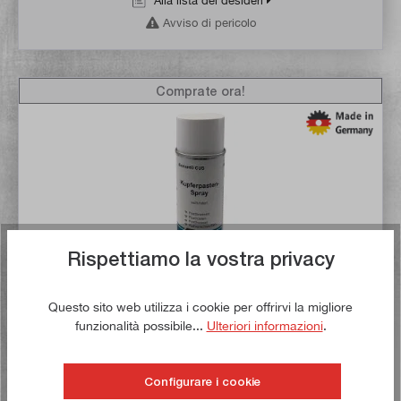
Alla lista dei desideri
Avviso di pericolo
Comprate ora!
Rispettiamo la vostra privacy
Questo sito web utilizza i cookie per offrirvi la migliore
Pasta di rame spray diamantata, bomboletta spray con
funzionalità possibile...
Ulteriori informazioni
.
contenuto di 400 ml
Articolo n:
50533
Configurare i cookie
Peso lordo:
0,38 kg