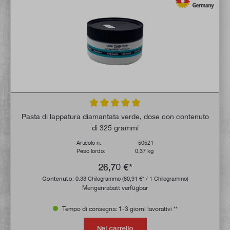
Valutazione media di 5 su 5 stelle
Pasta di lappatura diamantata verde, dose con contenuto
di 325 grammi
Articolo n:
50521
Peso lordo:
0,37 kg
26,70 €*
Contenuto:
0.33 Chilogrammo
(80,91 €* / 1 Chilogrammo)
Mengenrabatt verfügbar
Tempo di consegna: 1-3 giorni lavorativi **
Nel carrello