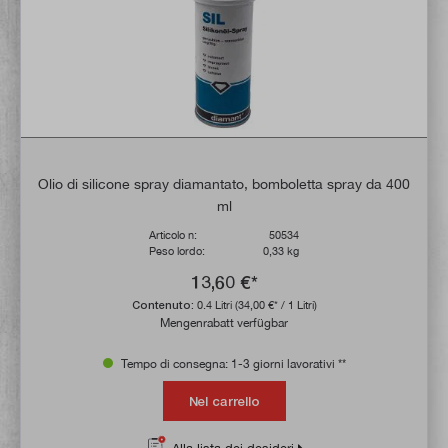
Olio di silicone spray diamantato, bomboletta spray da 400
ml
Articolo n:
50534
Peso lordo:
0,33 kg
13,60 €*
Contenuto:
0.4 Litri
(34,00 €* / 1 Litri)
Mengenrabatt verfügbar
Tempo di consegna: 1-3 giorni lavorativi **
Nel carrello