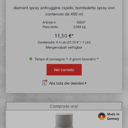
diamant spray antiruggine rapido, bomboletta spray con
contenuto da 400 ml
Articolo n:
50537
Peso lordo:
0,384 kg
11,10 €*
Contenuto:
0.4 Litri
(27,75 €* / 1 Litri)
Mengenrabatt verfügbar
Tempo di consegna: 1-3 giorni lavorativi **
Nel carrello
Alla lista dei desideri
Comprate ora!