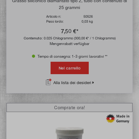
Grasso siliconico diamantato tipo 2, tubo con contenuto di
25 grammi
Articolo n:
50526
Peso lordo:
0,03 kg
7,50 €*
Contenuto:
0.025 Chilogrammo
(300,00 €* / 1 Chilogrammo)
Mengenrabatt verfügbar
Tempo di consegna: 1-3 giorni lavorativi **
Nel carrello
Alla lista dei desideri
Comprate ora!