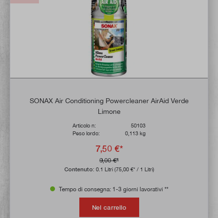
SONAX Air Conditioning Powercleaner AirAid Verde
Limone
Articolo n:
50103
Peso lordo:
0,113 kg
7,50 €*
9,00 €*
Contenuto:
0.1 Litri
(75,00 €* / 1 Litri)
Tempo di consegna: 1-3 giorni lavorativi **
Nel carrello