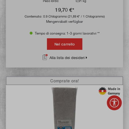
Peso lordo:
0,91 kg
19,70 €*
Contenuto:
0.9 Chilogrammo
(21,89 €* / 1 Chilogrammo)
Mengenrabatt verfügbar
Tempo di consegna: 1-3 giorni lavorativi **
Nel carrello
Alla lista dei desideri
Comprate ora!
Mostr