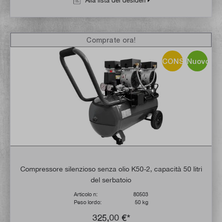
Alla lista dei desideri
Comprate ora!
CONSIGLIO!
Nuovo
Compressore silenzioso senza olio K50-2, capacità 50 litri
del serbatoio
Articolo n:
80503
Peso lordo:
50 kg
325,00 €*