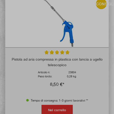
CONSIGL
Valutazione media di 5 su 5 stelle
Pistola ad aria compressa in plastica con lancia a ugello
telescopico
Articolo n:
23804
Peso lordo:
0,28 kg
8,50 €*
Tempo di consegna: 1-3 giorni lavorativi **
Nel carrello