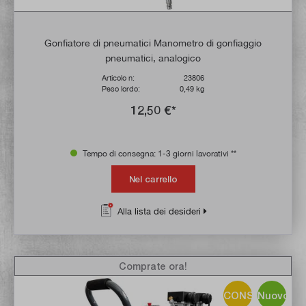
Gonfiatore di pneumatici Manometro di gonfiaggio
pneumatici, analogico
Articolo n:
23806
Peso lordo:
0,49 kg
12,50 €*
Tempo di consegna: 1-3 giorni lavorativi **
Nel carrello
Alla lista dei desideri
Comprate ora!
CONSIGLIO!
Nuovo