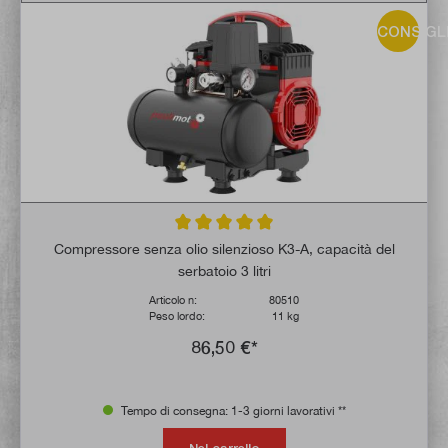
CONSIGL
Valutazione media di 5 su 5 stelle
Compressore senza olio silenzioso K3-A, capacità del
serbatoio 3 litri
Articolo n:
80510
Peso lordo:
11 kg
86,50 €*
Tempo di consegna: 1-3 giorni lavorativi **