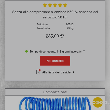
Valutazione media di 5 su 5 stelle
Senza olio compressore silenzioso K50-A, capacità del
serbatoio 50 litri
Articolo n:
80513
Peso lordo:
43 kg
235,00 €*
Tempo di consegna: 1-3 giorni lavorativi **
Nel carrello
Alla lista dei desideri
Comprate ora!
CONSIGL