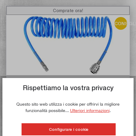
Comprate ora!
CONSIGL
Rispettiamo la vostra privacy
Valutazione media di 5 su 5 stelle
Tubo flessibile per aria compressa da 6 metri (DN 7,2)
Questo sito web utilizza i cookie per offrirvi la migliore
Articolo n:
23809
Peso lordo:
0,311 kg
funzionalità possibile...
Ulteriori informazioni
.
7,50 €*
Configurare i cookie