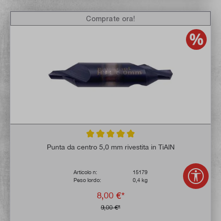
Comprate ora!
Valutazione media di 5 su 5 stelle
Punta da centro 5,0 mm rivestita in TiAlN
Mostr
Articolo n:
15179
Peso lordo:
0,4 kg
8,00 €*
9,00 €*