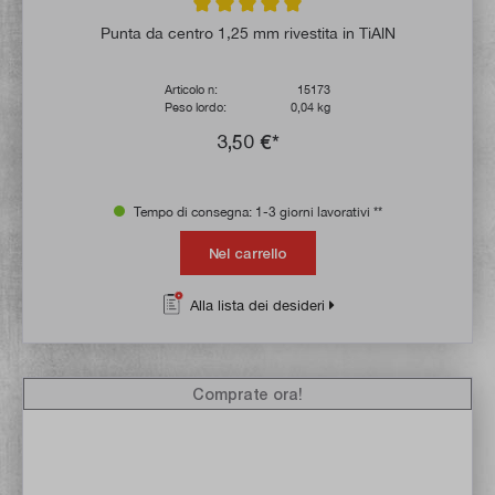
Valutazione media di 5 su 5 stelle
Punta da centro 1,25 mm rivestita in TiAlN
Articolo n:
15173
Peso lordo:
0,04 kg
3,50 €*
Tempo di consegna: 1-3 giorni lavorativi **
Nel carrello
Alla lista dei desideri
Comprate ora!