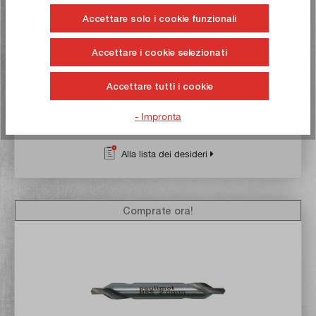
Articolo n:
15182
Accettare solo i cookie funzionali
Peso lordo:
0,24 kg
24,90 €*
Accettare i cookie selezionati
29,50 €*
Accettare tutti i cookie
Tempo di consegna: 1-3 giorni lavorativi **
- Impronta
Nel carrello
Alla lista dei desideri
Comprate ora!