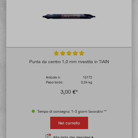
Valutazione media di 5 su 5 stelle
Punta da centro 1,0 mm rivestita in TiAlN
Articolo n:
15172
Peso lordo:
0,04 kg
3,00 €*
Tempo di consegna: 1-3 giorni lavorativi **
Nel carrello
Alla lista dei desideri