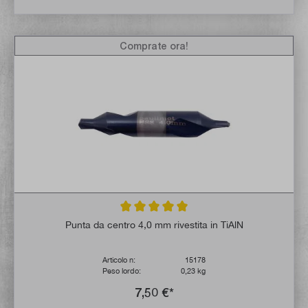
Comprate ora!
Valutazione media di 5 su 5 stelle
Punta da centro 4,0 mm rivestita in TiAlN
Articolo n:
15178
Peso lordo:
0,23 kg
7,50 €*