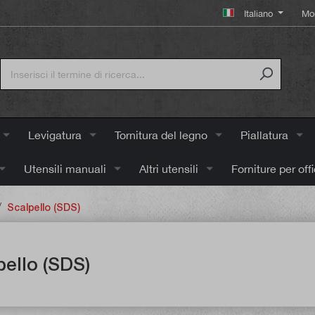
Italiano
Mo
Levigatura
Tornitura del legno
Piallatura
Utensili manuali
Altri utensili
Forniture per off
/
Scalpello (SDS)
pello (SDS)