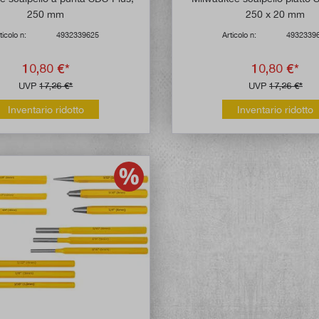
250 mm
250 x 20 mm
ticolo n:
4932339625
Articolo n:
4932339
10,80 €*
10,80 €*
UVP
17,26 €*
UVP
17,26 €*
Inventario ridotto
Inventario ridotto