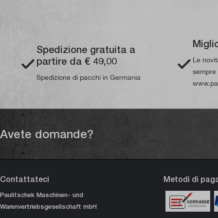
Migli
Spedizione gratuita a
partire da € 49,00
Le novi
sempre d
Spedizione di pacchi in Germania
www.pau
Avete domande?
Contattateci
Metodi di pa
Paulitschek Maschinen- und
Warenvertriebsgesellschaft mbH