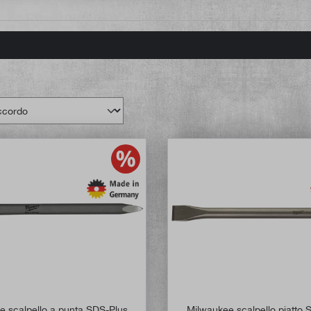
e scalpello a punta SDS-Plus,
Milwaukee scalpello piatto 