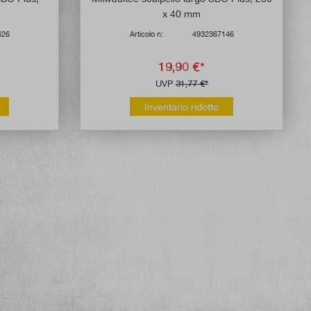
x 40 mm
626
Articolo n:
4932367146
19,90 €*
UVP
31,77 €*
Inventario ridotto