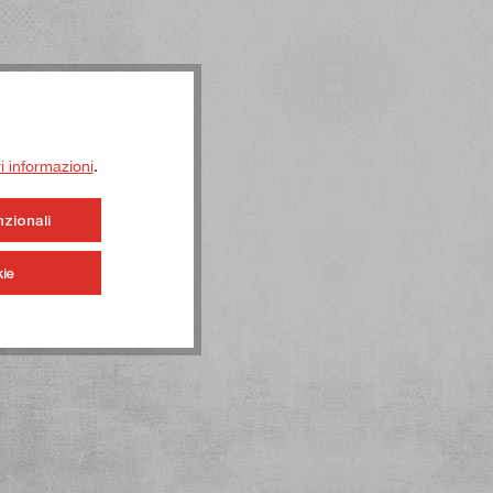
ri informazioni
.
nzionali
ie