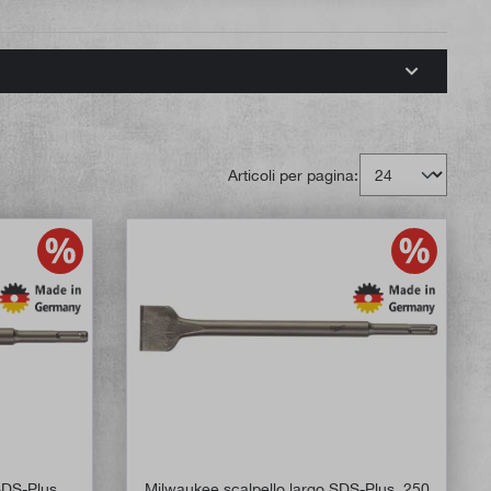
Articoli per pagina:
SDS-Plus,
Milwaukee scalpello largo SDS-Plus, 250