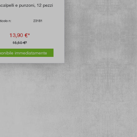
scalpelli e punzoni, 12 pezzi
ticolo n:
23181
13,90 €*
15,50 €*
ponibile immediatamente