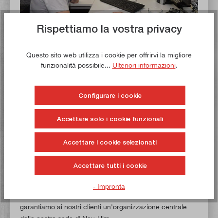
Rispettiamo la vostra privacy
Questo sito web utilizza i cookie per offrirvi la migliore
funzionalità possibile...
Ulteriori informazioni
.
Il nostro modello di business è incentrato sulla
soddisfazione e sulla consulenza personalizzata dei
nostri clienti. A tal fine, siamo a vostra disposizione per
Configurare i cookie
telefono e per e-mail nei giorni lavorativi ed evadiamo
tutte le richieste dei clienti entro 24 ore dal lunedì al
Accettare solo i cookie funzionali
venerdì. Accogliamo i suggerimenti dei clienti e li
integriamo nell'ulteriore sviluppo della nostra gamma di
Accettare i cookie selezionati
prodotti. Il nostro portafoglio comprende
un'impressionante varietà di prodotti, nonché parti di
Accettare tutti i cookie
ricambio e accessori a prezzi interessanti.
- Impronta
Assicuriamo personalmente la qualità dei nostri prodotti e
garantiamo ai nostri clienti un'organizzazione centrale