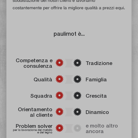
soddisfazione dei nostri clienti e lavoriamo
costantemente per offrire la migliore qualità a prezzi equi.
paulimot è...
Competenza e
Tradizione
consulenza
Qualità
Famiglia
Squadra
Crescita
Orientamento
Dinamico
al cliente
e molto altro
Problem solver
per la lavorazione del metallo
ancora
e del legno