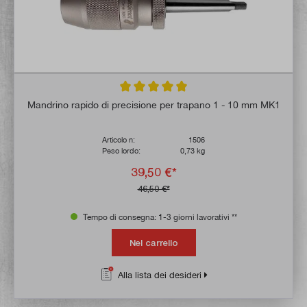
Valutazione media di 5 su 5 stelle
Mandrino rapido di precisione per trapano 1 - 10 mm MK1
Articolo n:
1506
Peso lordo:
0,73 kg
39,50 €*
46,50 €*
Tempo di consegna: 1-3 giorni lavorativi **
Nel carrello
Alla lista dei desideri