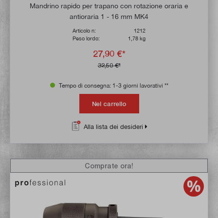
Valutazione media di 5 su 5 stelle
Mandrino rapido per trapano con rotazione oraria e
antioraria 1 - 16 mm MK4
Articolo n:
1212
Peso lordo:
1,78 kg
27,90 €*
32,50 €*
Tempo di consegna: 1-3 giorni lavorativi **
Nel carrello
Alla lista dei desideri
Comprate ora!