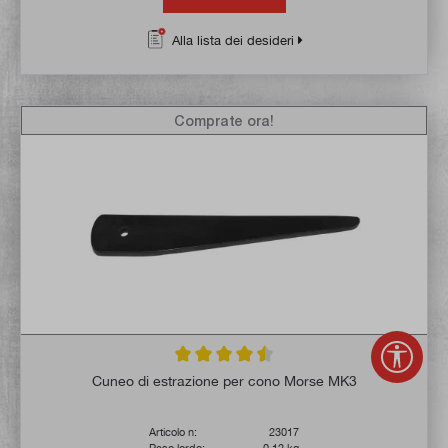
Alla lista dei desideri
Comprate ora!
Mostr
Valutazione media di 4.5 su 5 stelle
Cuneo di estrazione per cono Morse MK3
Articolo n:
23017