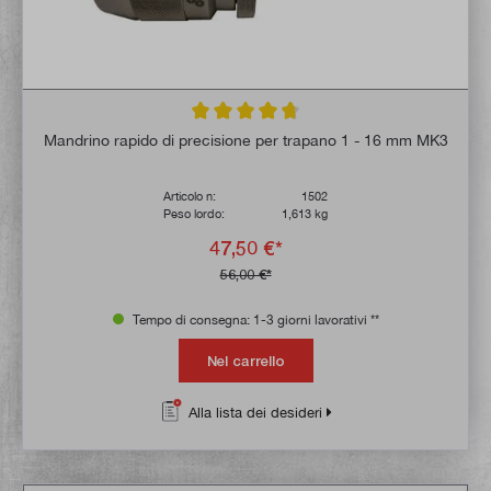
Valutazione media di 4.7 su 5 stelle
Mandrino rapido di precisione per trapano 1 - 16 mm MK3
Articolo n:
1502
Peso lordo:
1,613 kg
47,50 €*
56,00 €*
Tempo di consegna: 1-3 giorni lavorativi **
Nel carrello
Alla lista dei desideri