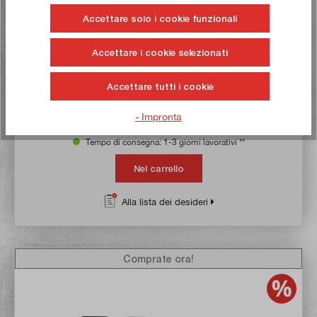
Accettare solo i cookie funzionali
Valutazione media di 5 su 5 stelle
Mandrino a serraggio rapido per rotazione oraria e
antioraria 1 - 13 mm MK3
Accettare i cookie selezionati
Articolo n:
1206
Peso lordo:
1,13 kg
Accettare tutti i cookie
23,50 €*
27,50 €*
- Impronta
Tempo di consegna: 1-3 giorni lavorativi **
Nel carrello
Alla lista dei desideri
Comprate ora!