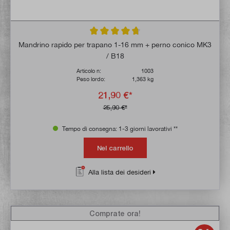
Valutazione media di 4.8 su 5 stelle
Mandrino rapido per trapano 1-16 mm + perno conico MK3
/ B18
Articolo n:
1003
Peso lordo:
1,363 kg
21,90 €*
25,90 €*
Tempo di consegna: 1-3 giorni lavorativi **
Nel carrello
Alla lista dei desideri
Comprate ora!