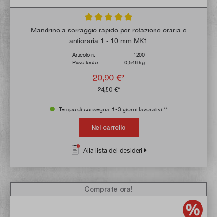
Valutazione media di 5 su 5 stelle
Mandrino a serraggio rapido per rotazione oraria e
antioraria 1 - 10 mm MK1
Articolo n:
1200
Peso lordo:
0,546 kg
20,90 €*
24,50 €*
Tempo di consegna: 1-3 giorni lavorativi **
Nel carrello
Alla lista dei desideri
Comprate ora!