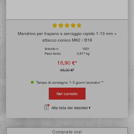
Valutazione media di 4.8 su 5 stelle
Mandrino per trapano a serraggio rapido 1-13 mm +
attacco conico MK2 / B16
Articolo n:
1001
Peso lordo:
0,917 kg
18,90 €*
22,00 €*
Tempo di consegna: 1-3 giorni lavorativi **
Nel carrello
Alla lista dei desideri
Comprate ora!