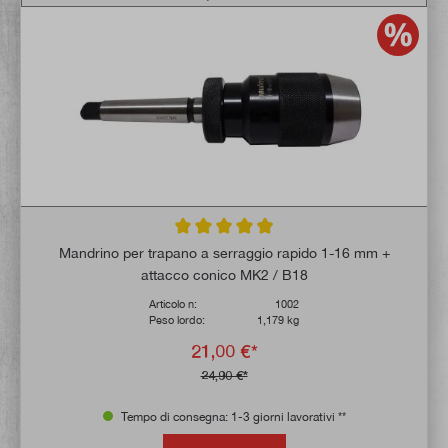
Valutazione media di 4.9 su 5 stelle
Mandrino per trapano a serraggio rapido 1-16 mm +
attacco conico MK2 / B18
Articolo n:
1002
Peso lordo:
1,179 kg
21,00 €*
24,90 €*
Tempo di consegna: 1-3 giorni lavorativi **