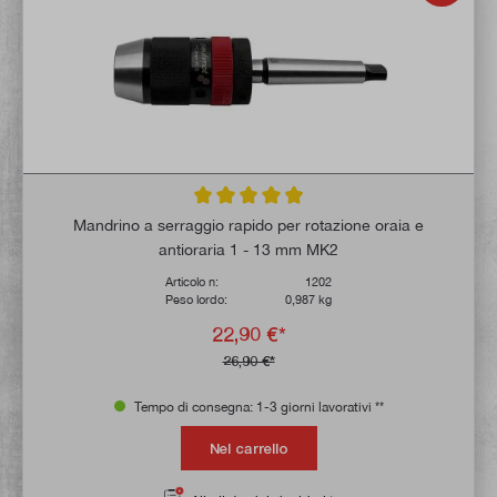
Valutazione media di 4.8 su 5 stelle
Mandrino a serraggio rapido per rotazione oraia e
antioraria 1 - 13 mm MK2
Articolo n:
1202
Peso lordo:
0,987 kg
22,90 €*
26,90 €*
Tempo di consegna: 1-3 giorni lavorativi **
Nel carrello