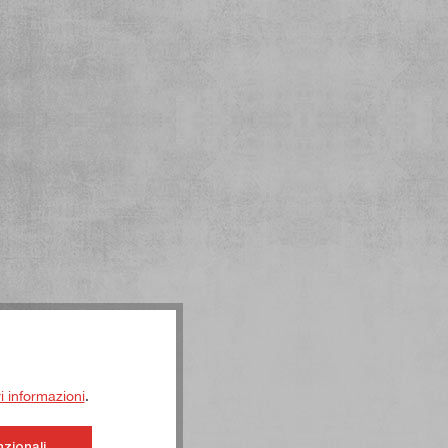
ri informazioni
.
nzionali