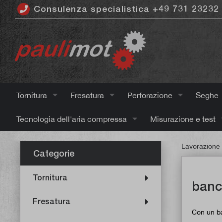
Consulenza specialistica +49 731 23232
ntenuto principale
Tornitura
Fresatura
Perforazione
Seghe
Tecnologia dell'aria compressa
Misurazione e test
Lavorazione 
Categorie
Tornitura
banc
Fresatura
Con un ba