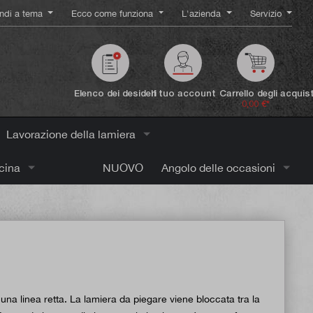
ndi a tema
Ecco come funziona
L'azienda
Servizio
Elenco dei desideri
Il tuo account
Carrello degli acquist
0,00 €*
Lavorazione della lamiera
icina
NUOVO
Angolo delle occasioni
na linea retta. La lamiera da piegare viene bloccata tra la