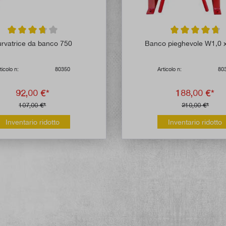
Valutazione media di 3.8 su 5 stelle
Valutazione media
rvatrice da banco 750
Banco pieghevole W1,0 
ticolo n:
80350
Articolo n:
80
92,00 €*
188,00 €*
107,00 €*
210,00 €*
Inventario ridotto
Inventario ridotto