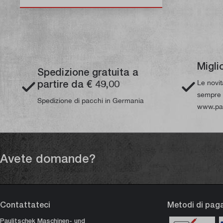
Migli
Spedizione gratuita a
partire da € 49,00
Le novi
sempre d
Spedizione di pacchi in Germania
www.pau
Avete domande?
Contattateci
Metodi di pa
Paulitschek Maschinen- und