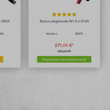
 di 4.7 su 5 stelle
Valutazione media di 4.8 su 5 stelle
x 305A
Banco pieghevole W1.0 x 610A
360
Articolo n:
80370
271,00 €*
303,00 €*
Disponibile immediatamente