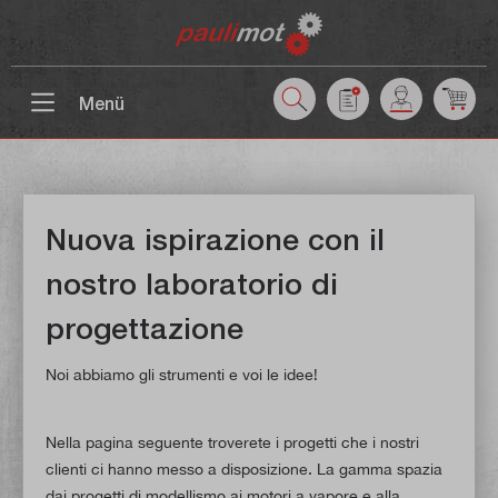
ntenuto principale
Menü
Nuova ispirazione con il
nostro laboratorio di
progettazione
Noi abbiamo gli strumenti e voi le idee!
Nella pagina seguente troverete i progetti che i nostri
clienti ci hanno messo a disposizione. La gamma spazia
dai progetti di modellismo ai motori a vapore e alla