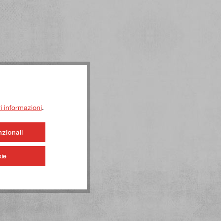
ri informazioni
.
nzionali
ie