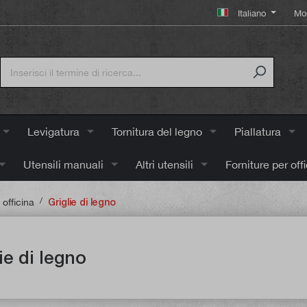
Italiano
Mo
Levigatura
Tornitura del legno
Piallatura
Utensili manuali
Altri utensili
Forniture per off
/
 officina
Griglie di legno
ie di legno