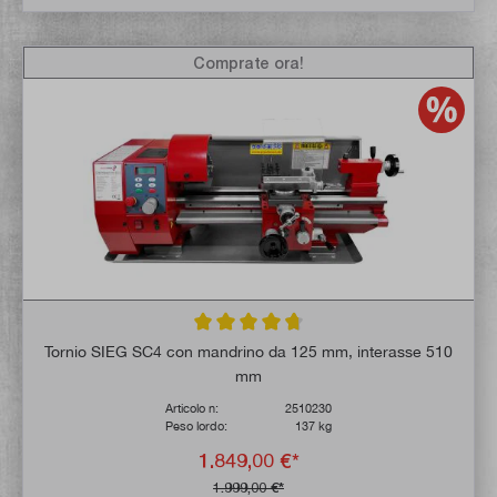
Comprate ora!
Valutazione media di 4.8 su 5 stelle
Tornio SIEG SC4 con mandrino da 125 mm, interasse 510
mm
Articolo n:
2510230
Peso lordo:
137 kg
1.849,00 €*
1.999,00 €*