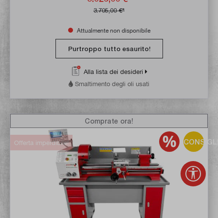
3.705,00 €*
Attualmente non disponibile
Purtroppo tutto esaurito!
Alla lista dei desideri
Smaltimento degli oli usati
Comprate ora!
CONSIGL
Offerta imperdibile!
Mostr