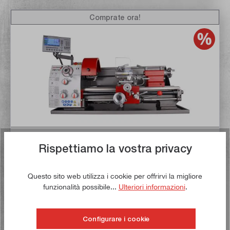
Comprate ora!
Rispettiamo la vostra privacy
Valutazione media di 4.6 su 5 stelle
Tornio PM3700 con motore da 400 volt con sistema di
misura
Questo sito web utilizza i cookie per offrirvi la migliore
Articolo n:
13700400-M
Peso lordo:
234 kg
funzionalità possibile...
Ulteriori informazioni
.
2.799,00 €*
3.059,00 €*
Configurare i cookie