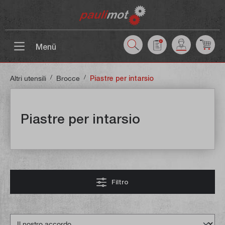
ntenuto principale
Menü
/
/
Altri utensili
Brocce
Piastre per intarsio
Piastre per intarsio
Filtro