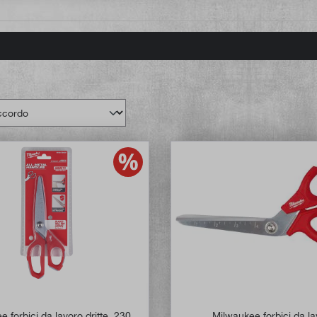
 forbici da lavoro dritte, 230
Milwaukee forbici da l