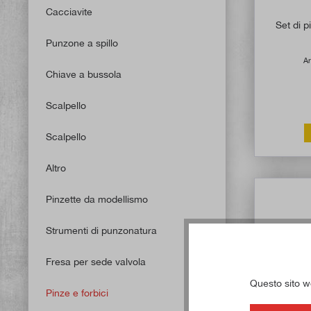
Cacciavite
Set di 
Punzone a spillo
Ar
Chiave a bussola
Scalpello
Scalpello
Altro
Pinzette da modellismo
Strumenti di punzonatura
Fresa per sede valvola
Questo sito web
Pinze e forbici