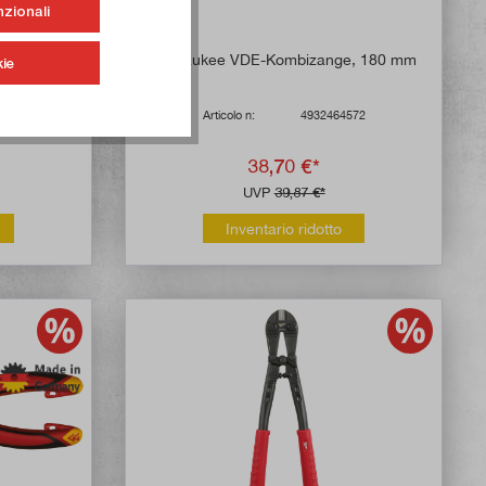
nzionali
, 165 mm
Milwaukee VDE-Kombizange, 180 mm
ie
571
Articolo n:
4932464572
38,70 €*
UVP
39,87 €*
Inventario ridotto