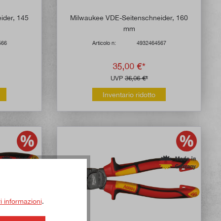
ider, 145
Milwaukee VDE-Seitenschneider, 160
mm
566
Articolo n:
4932464567
35,00 €*
UVP
36,06 €*
Inventario ridotto
ri informazioni
.