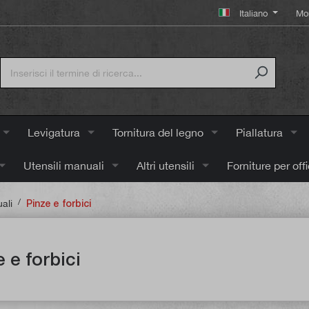
Italiano
Mo
Levigatura
Tornitura del legno
Piallatura
Utensili manuali
Altri utensili
Forniture per off
/
ali
Pinze e forbici
 e forbici