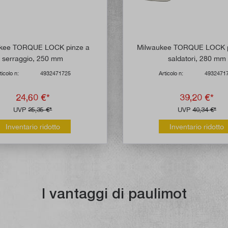
kee TORQUE LOCK pinze a
Milwaukee TORQUE LOCK p
serraggio, 250 mm
saldatori, 280 mm
ticolo n:
4932471725
Articolo n:
4932471
24,60 €*
39,20 €*
UVP
25,35 €*
UVP
40,34 €*
Inventario ridotto
Inventario ridotto
I vantaggi di paulimot