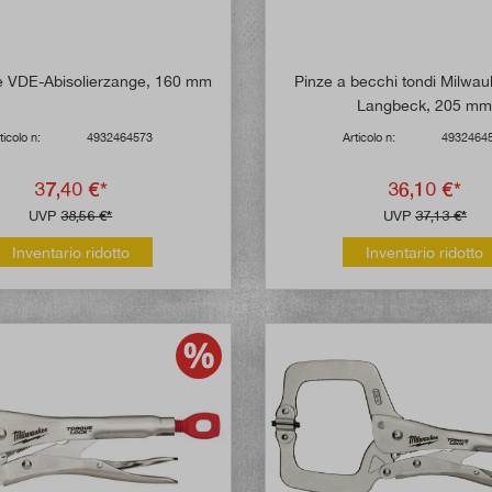
 VDE-Abisolierzange, 160 mm
Pinze a becchi tondi Milwa
Langbeck, 205 m
ticolo n:
4932464573
Articolo n:
4932464
37,40 €*
36,10 €*
UVP
38,56 €*
UVP
37,13 €*
Inventario ridotto
Inventario ridotto