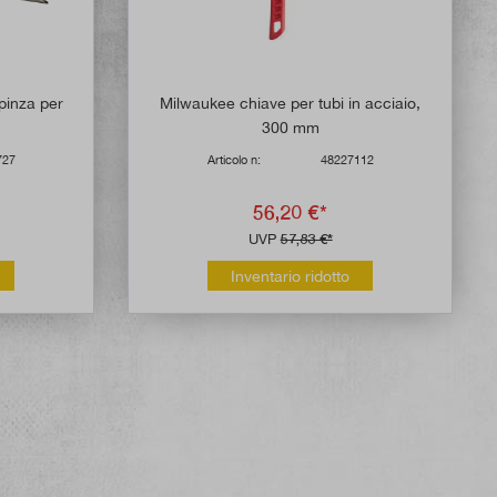
inza per
Milwaukee chiave per tubi in acciaio,
300 mm
727
Articolo n:
48227112
56,20 €*
UVP
57,83 €*
Inventario ridotto