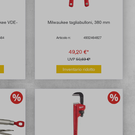
ukee VDE-
Milwaukee tagliabulloni, 380 mm
m
564
Articolo n:
4932464827
49,20 €*
UVP
50,69 €*
Inventario ridotto