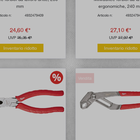
mm
ergonomiche, 240 
ticolo n:
4932479409
Articolo n:
4932479
24,60 €*
27,10 €*
UVP
25,35 €*
UVP
27,97 €*
Inventario ridotto
Inventario ridotto
Vendita