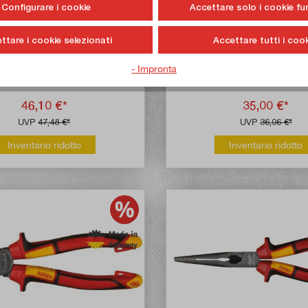
Configurare i cookie
Accettare solo i cookie fu
ee VDE-Cesoie per cavi, 160
Milwaukee VDE-Kombizange
ttare i cookie selezionati
Accettare tutti i cook
mm
- Impronta
ticolo n:
4932464562
Articolo n:
4932464
46,10 €*
35,00 €*
UVP
47,48 €*
UVP
36,06 €*
Inventario ridotto
Inventario ridotto