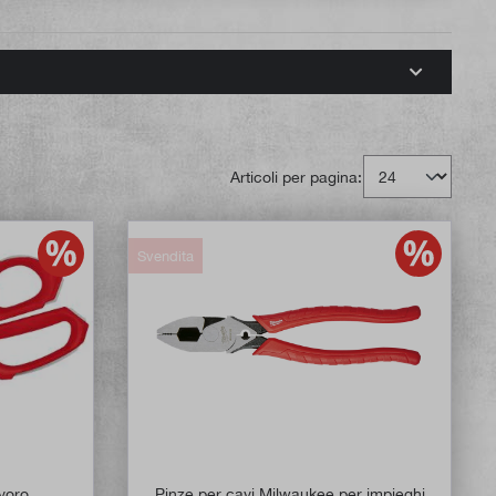
Articoli per pagina:
Svendita
avoro
Pinze per cavi Milwaukee per impieghi