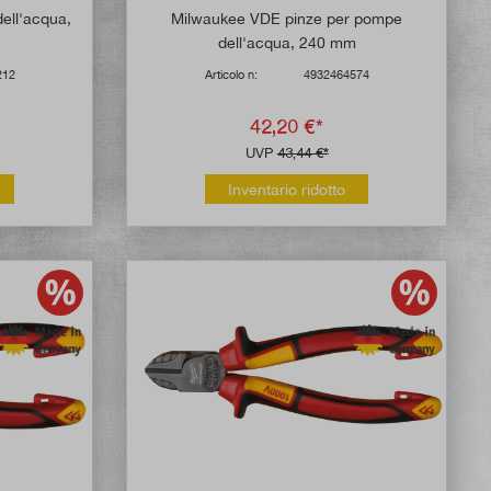
ell'acqua,
Milwaukee VDE pinze per pompe
dell'acqua, 240 mm
212
Articolo n:
4932464574
42,20 €*
UVP
43,44 €*
Inventario ridotto