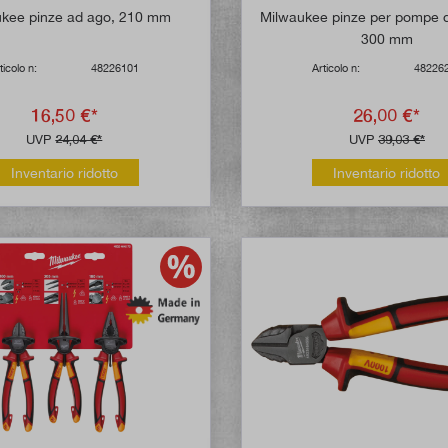
ukee pinze ad ago, 210 mm
Milwaukee pinze per pompe d
300 mm
ticolo n:
48226101
Articolo n:
48226
16,50 €*
26,00 €*
UVP
24,04 €*
UVP
39,03 €*
Inventario ridotto
Inventario ridotto