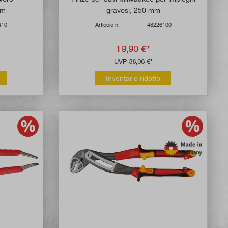
mm
gravosi, 250 mm
410
Articolo n:
48226100
19,90 €*
UVP
36,06 €*
Inventario ridotto