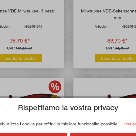
pinze VDE Milwaukee, 3 pezzi
Milwaukee VDE-Seitenschne
mm
ticolo n:
4932464575
Articolo n:
4932464
98,70 €*
33,70 €*
UVP
101,51 €*
UVP
34,75 €*
Inventario ridotto
Inventario ridotto
Rispettiamo la vostra privacy
 utilizza i cookie per offrirvi la migliore funzionalità possibile...
Ulterio