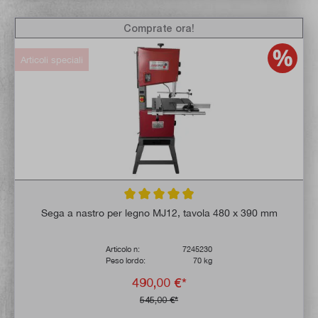
Comprate ora!
Articoli speciali
Valutazione media di 4.8 su 5 stelle
Sega a nastro per legno MJ12, tavola 480 x 390 mm
Articolo n:
7245230
Peso lordo:
70 kg
490,00 €*
545,00 €*