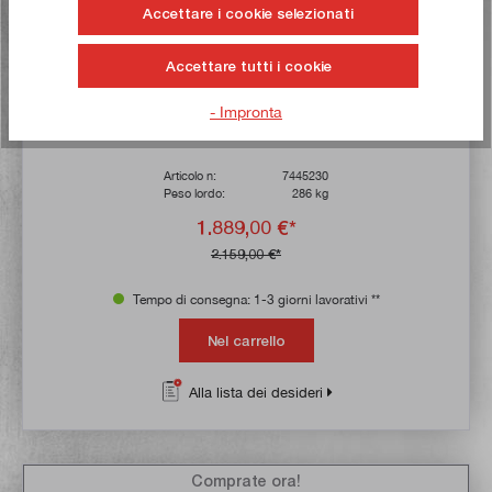
Accettare i cookie selezionati
Accettare tutti i cookie
- Impronta
Sega a nastro per legno MJ18, tavola 610 x 505 mm
Articolo n:
7445230
Peso lordo:
286 kg
1.889,00 €*
2.159,00 €*
Tempo di consegna: 1-3 giorni lavorativi **
Nel carrello
Alla lista dei desideri
Comprate ora!