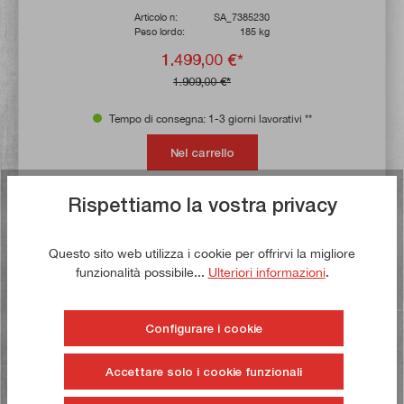
Articolo n:
SA_7385230
Peso lordo:
185 kg
1.499,00 €*
1.909,00 €*
Tempo di consegna: 1-3 giorni lavorativi **
Nel carrello
Alla lista dei desideri
Rispettiamo la vostra privacy
Questo sito web utilizza i cookie per offrirvi la migliore
Comprate ora!
funzionalità possibile...
Ulteriori informazioni
.
CONSIGL
Configurare i cookie
Accettare solo i cookie funzionali