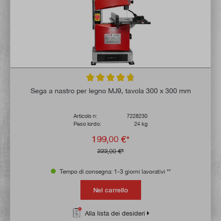
Valutazione media di 4.7 su 5 stelle
Sega a nastro per legno MJ9, tavola 300 x 300 mm
Articolo n:
7228230
Peso lordo:
24 kg
199,00 €*
222,00 €*
Tempo di consegna: 1-3 giorni lavorativi **
Nel carrello
Alla lista dei desideri