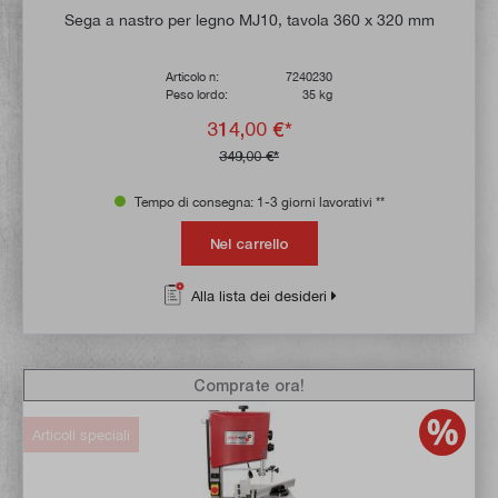
Valutazione media di 4.7 su 5 stelle
Sega a nastro per legno MJ10, tavola 360 x 320 mm
Articolo n:
7240230
Peso lordo:
35 kg
314,00 €*
349,00 €*
Tempo di consegna: 1-3 giorni lavorativi **
Nel carrello
Alla lista dei desideri
Comprate ora!
Articoli speciali