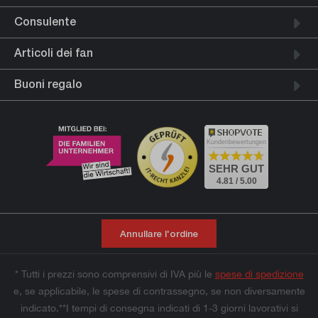
Consulente
Articoli dei fan
Buoni regalo
Kundenbewertungen
SEHR GUT
4.81 / 5.00
Annullare l'ordine
* Tutti i prezzi sono comprensivi di IVA più le
spese di spedizione
e, se applicabile, le spese di contrassegno, se non diversamente
indicato.**I tempi di consegna indicati di 1-3 giorni lavorativi si