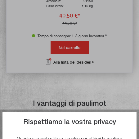
Articolo n:
21150
Peso lordo:
1,15 kg
40,50 €*
44,50 €*
Tempo di consegna: 1-3 giorni lavorativi **
Nel carrello
Alla lista dei desideri
I vantaggi di paulimot
Rispettiamo la vostra privacy
Spedizione gratuita a partire da €
49,00
Questo sito web utilizza i cookie per offrirvi la migliore