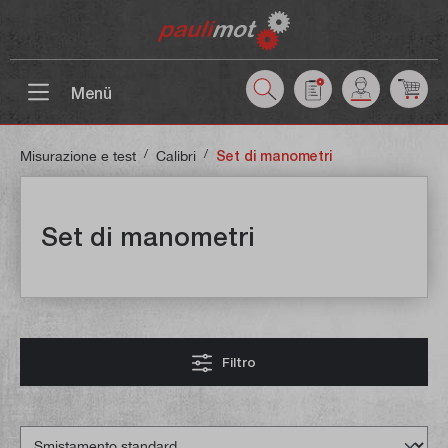
ntenuto principale
Menü
/
/
Misurazione e test
Calibri
Set di manometri
Set di manometri
Filtro