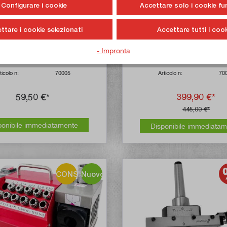
Configurare i cookie
Accettare solo i cookie fu
ttare i cookie selezionati
Accettare tutti i cook
r carrello da officina per Set di
Carrello da officina con 170 p
- Impronta
e utensili manuali, 16 pezzi
utensili
ticolo n:
70005
Articolo n:
70
59,50 €*
399,90 €*
445,00 €*
ponibile immediatamente
Disponibile immediata
CONSIGLIO!
Nuovo