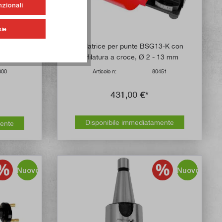
nzionali
ie
ezzi set di
Affilatrice per punte BSG13-K con
affilatura a croce, Ø 2 - 13 mm
000
Articolo n:
80451
431,00 €*
Disponibile immediatamente
mente
Nuovo
Nuovo