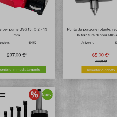
ice per punte BSG13, Ø 2 - 13
Punta da punzone rotante, reg
mm
la tornitura di coni MK
ticolo n:
80450
Articolo n:
3
297,00 €*
65,00 €*
72,00 €*
ponibile immediatamente
Inventario ridotto
Nuovo