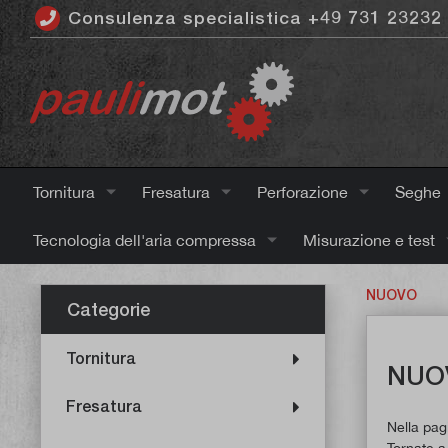
Consulenza specialistica +49 731 23232
ntenuto principale
Tornitura
Fresatura
Perforazione
Seghe
Tecnologia dell'aria compressa
Misurazione e test
NUOVO
Categorie
Tornitura
NUO
Fresatura
Nella pagi
Tornate a