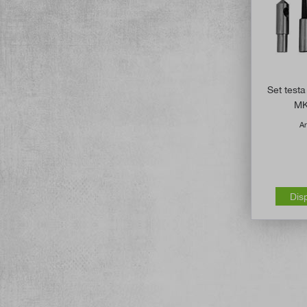
Set testa
MK
Ar
Dis