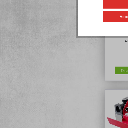
Acce
Inserto pe
pinze 
Ar
Dis