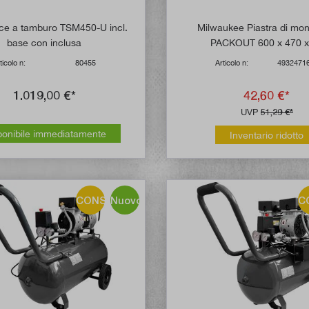
ice a tamburo TSM450-U incl.
Milwaukee Piastra di mon
base con inclusa
PACKOUT 600 x 470 x
ticolo n:
80455
Articolo n:
4932471
1.019,00 €*
42,60 €*
UVP
51,29 €*
ponibile immediatamente
Inventario ridotto
CONSIGLIO!
Nuovo
C