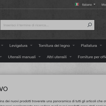
Italiano
Mo
Levigatura
Tornitura del legno
Piallatura
Utensili manuali
Altri utensili
Forniture per off
VO
na dei nuovi prodotti troverete una panoramica di tutti gli articoli che 
 trovarci regolarmente per vedere quali nuovi prodotti sono stati aggiunt