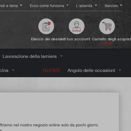
ndi a tema
Ecco come funziona
L'azienda
Servizio
Elenco dei desideri
Il tuo account
Carrello degli acquist
0,00 €*
Lavorazione della lamiera
icina
NUOVO
Angolo delle occasioni
offriamo nel nostro negozio online solo da pochi giorni.
i.