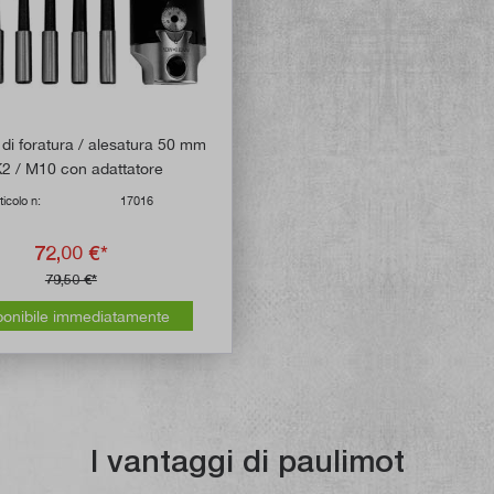
 di foratura / alesatura 50 mm
2 / M10 con adattatore
ticolo n:
17016
72,00 €*
79,50 €*
ponibile immediatamente
I vantaggi di paulimot