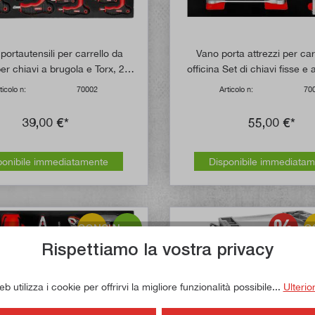
 portautensili per carrello da
Vano porta attrezzi per car
per chiavi a brugola e Torx, 21
officina Set di chiavi fisse e
pezzi
54 pezzi
ticolo n:
70002
Articolo n:
70
39,00 €*
55,00 €*
ponibile immediatamente
Disponibile immediata
CONSIGLIO!
Nuovo
C
Rispettiamo la vostra privacy
 utilizza i cookie per offrirvi la migliore funzionalità possibile...
Ulterio