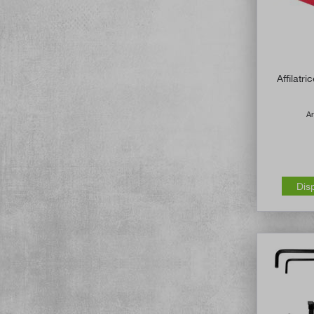
Affilatr
Ar
Dis