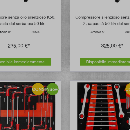
re senza olio silenzioso K50,
Compressore silenzioso senza
cità del serbatoio 50 litri
2, capacità 50 litri del se
ticolo n:
80502
Articolo n:
80
235,00 €*
325,00 €*
ponibile immediatamente
Disponibile immediata
CONSIGLIO!
Nuovo
C