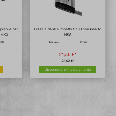
olabile per
Fresa a denti a impatto SK30 con inserto
2+MK3
HSS
026
Articolo n:
17042
21,50 €*
24,00 €*
Disponibile immediatamente