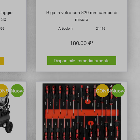
taggio
Riga in vetro con 820 mm campo di
 30
misura
638
Articolo n:
21415
180,00 €*
Disponibile immediatamente
ONSIGLIO!
Nuovo
CONSIGLIO!
Nuovo