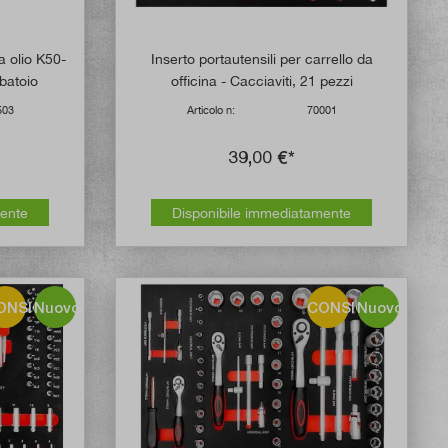
 olio K50-
Inserto portautensili per carrello da
rbatoio
officina - Cacciaviti, 21 pezzi
503
Articolo n:
70001
39,00 €*
mente
Disponibile immediatamente
ONSIGLIO!
Nuovo
CONSIGLIO!
Nuovo