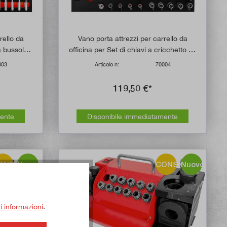
rello da
Vano porta attrezzi per carrello da
 a bussola,
officina per Set di chiavi a cricchetto da
1/2", 3/8" e 1/4", 61 pezzi
003
Articolo n:
70004
119,50 €*
mente
Disponibile immediatamente
ONSIGLIO!
Nuovo
CONSIGLIO!
Nuovo
ri informazioni
.