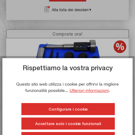
Alla lista dei desideri
Comprate ora!
Rispettiamo la vostra privacy
Questo sito web utilizza i cookie per offrirvi la migliore
funzionalità possibile...
Ulteriori informazioni
.
Configurare i cookie
Valutazione media di 4.8 su 5 stelle
Dispositivo di taglio della filettatura per contropunta
MK2+MK3
Accettare solo i cookie funzionali
Articolo n:
22090
Peso lordo:
2,343 kg