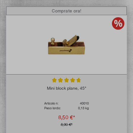
Comprate ora!
Valutazione media di 4.8 su 5 stelle
Mini block plane, 45°
Articolo n:
40010
Peso lordo:
0,13 kg
8,50 €*
8,90 €*