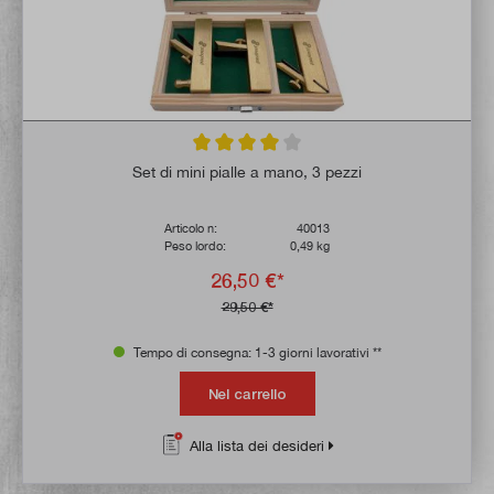
Valutazione media di 4 su 5 stelle
Set di mini pialle a mano, 3 pezzi
Articolo n:
40013
Peso lordo:
0,49 kg
26,50 €*
29,50 €*
Tempo di consegna: 1-3 giorni lavorativi **
Nel carrello
Alla lista dei desideri