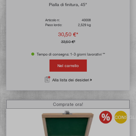
Pialla di finitura, 45°
Articolo n:
40008
Peso lordo:
2,529 kg
30,50 €*
33,50 €*
Tempo di consegna: 1-3 giorni lavorativi **
Nel carrello
Alla lista dei desideri
Comprate ora!
CONSIGL