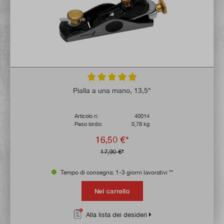
Valutazione media di 4.8 su 5 stelle
Pialla a una mano, 13,5°
Articolo n:
40014
Peso lordo:
0,78 kg
16,50 €*
17,90 €*
Tempo di consegna: 1-3 giorni lavorativi **
Nel carrello
Alla lista dei desideri