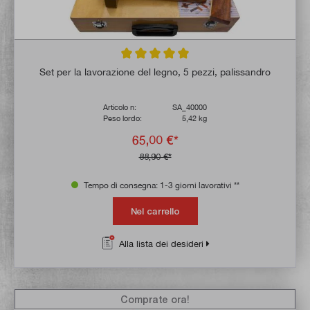
Valutazione media di 5 su 5 stelle
Set per la lavorazione del legno, 5 pezzi, palissandro
Articolo n:
SA_40000
Peso lordo:
5,42 kg
65,00 €*
88,90 €*
Tempo di consegna: 1-3 giorni lavorativi **
Nel carrello
Alla lista dei desideri
Comprate ora!