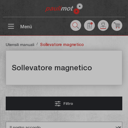
ntenuto principale
Menü
/
Utensili manuali
Sollevatore magnetico
Sollevatore magnetico
Filtro