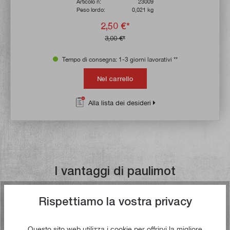
Articolo n:
23009
Peso lordo:
0,021 kg
2,50 €*
3,00 €*
Tempo di consegna: 1-3 giorni lavorativi **
Nel carrello
Alla lista dei desideri
I vantaggi di paulimot
Rispettiamo la vostra privacy
Spedizione gratuita a partire da €
49,00
Questo sito web utilizza i cookie per offrirvi la migliore