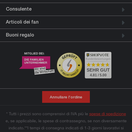
Consulente
Articoli dei fan
Buoni regalo
Kundenbewertungen
SEHR GUT
4.81 / 5.00
Annullare l'ordine
* Tutti i prezzi sono comprensivi di IVA più le
spese di spedizione
e, se applicabile, le spese di contrassegno, se non diversamente
indicato.**I tempi di consegna indicati di 1-3 giorni lavorativi si