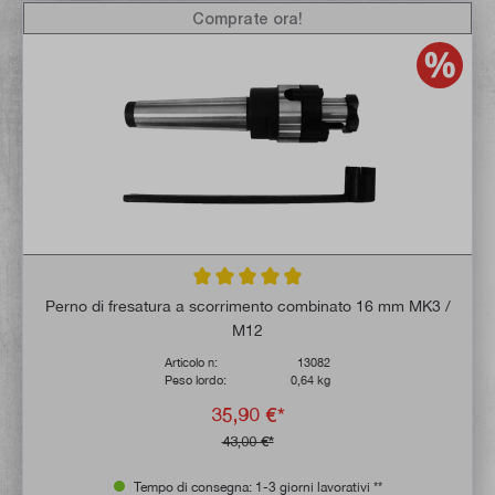
Comprate ora!
Valutazione media di 4.8 su 5 stelle
Perno di fresatura a scorrimento combinato 16 mm MK3 /
M12
Articolo n:
13082
Peso lordo:
0,64 kg
35,90 €*
43,00 €*
Tempo di consegna: 1-3 giorni lavorativi **