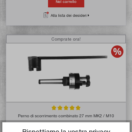
Nel carrello
Alla lista dei desideri
Comprate ora!
Valutazione media di 4.8 su 5 stelle
Perno di scorrimento combinato 27 mm MK2 / M10
Rispettiamo la vostra privacy
Articolo n:
13090