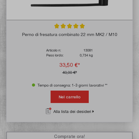
Valutazione media di 4.9 su 5 stelle
Perno di fresatura combinato 22 mm MK2 / M10
Articolo n:
13081
Peso lordo:
0,734 kg
33,50 €*
40,00 €*
Tempo di consegna: 1-3 giorni lavorativi **
Nel carrello
Alla lista dei desideri
Comprate ora!