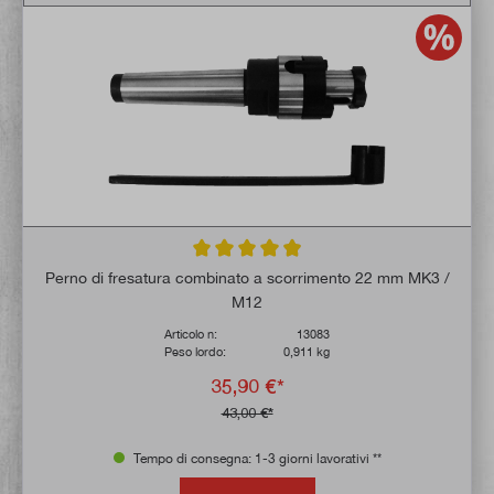
Valutazione media di 4.9 su 5 stelle
Perno di fresatura combinato a scorrimento 22 mm MK3 /
M12
Articolo n:
13083
Peso lordo:
0,911 kg
35,90 €*
43,00 €*
Tempo di consegna: 1-3 giorni lavorativi **