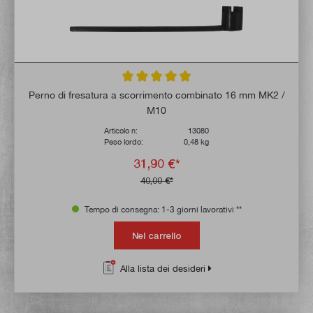
Valutazione media di 4.8 su 5 stelle
Perno di fresatura a scorrimento combinato 16 mm MK2 /
M10
Articolo n:
13080
Peso lordo:
0,48 kg
31,90 €*
40,00 €*
Tempo di consegna: 1-3 giorni lavorativi **
Nel carrello
Alla lista dei desideri