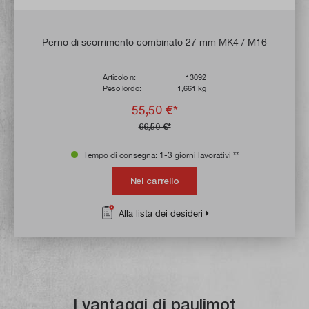
Perno di scorrimento combinato 27 mm MK4 / M16
Articolo n:
13092
Peso lordo:
1,661 kg
55,50 €*
66,50 €*
Tempo di consegna: 1-3 giorni lavorativi **
Nel carrello
Alla lista dei desideri
I vantaggi di paulimot