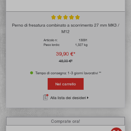
Valutazione media di 5 su 5 stelle
Perno di fresatura combinato a scorrimento 27 mm MK3 /
M12
Articolo n:
13091
Peso lordo:
1,327 kg
39,90 €*
48,00 €*
Tempo di consegna: 1-3 giorni lavorativi **
Nel carrello
Alla lista dei desideri
Comprate ora!