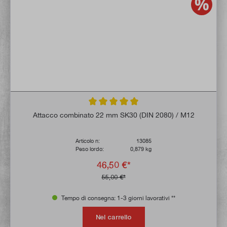
Valutazione media di 5 su 5 stelle
Attacco combinato 22 mm SK30 (DIN 2080) / M12
Articolo n:
13085
Peso lordo:
0,879 kg
46,50 €*
55,00 €*
Tempo di consegna: 1-3 giorni lavorativi **
Nel carrello