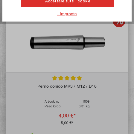
Accettare tutti i cookie
Comprate ora!
- Impronta
Valutazione media di 5 su 5 stelle
Perno conico MK3 / M12 / B18
Articolo n:
1009
Peso lordo:
0,31 kg
4,00 €*
5,00 €*