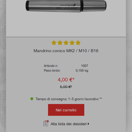
Valutazione media di 4.9 su 5 stelle
Mandrino conico MK2 / M10 / B16
Articolo n:
1007
Peso lordo:
0,155 kg
4,00 €*
5,00 €*
Tempo di consegna: 1-3 giorni lavorativi **
Nel carrello
Alla lista dei desideri