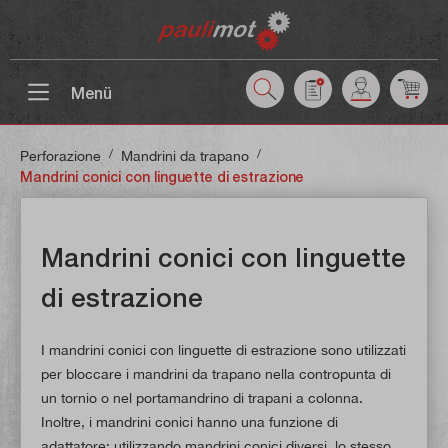
ntenuto principale
Menü
/
/
Perforazione
Mandrini da trapano
Mandrini conici con linguette di estrazione
Mandrini conici con linguette
di estrazione
I mandrini conici con linguette di estrazione sono utilizzati
per bloccare i mandrini da trapano nella contropunta di
un tornio o nel portamandrino di trapani a colonna.
Inoltre, i mandrini conici hanno una funzione di
adattatore: utilizzando mandrini conici diversi, lo stesso