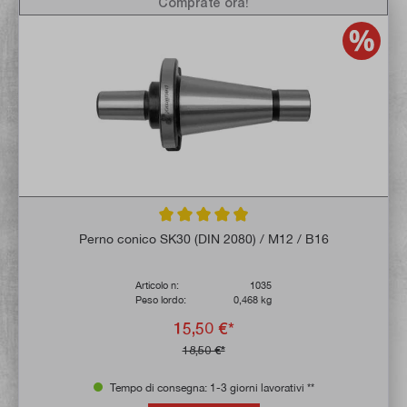
Comprate ora!
Valutazione media di 4.9 su 5 stelle
Perno conico SK30 (DIN 2080) / M12 / B16
Articolo n:
1035
Peso lordo:
0,468 kg
15,50 €*
18,50 €*
Tempo di consegna: 1-3 giorni lavorativi **