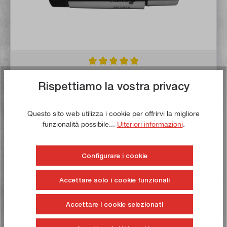
Valutazione media di 5 su 5 stelle
Perno conico MK3 / B18
Rispettiamo la vostra privacy
Articolo n:
1012
Peso lordo:
0,365 kg
Questo sito web utilizza i cookie per offrirvi la migliore
4,00 €*
funzionalità possibile...
Ulteriori informazioni
.
5,00 €*
Configurare i cookie
Tempo di consegna: 1-3 giorni lavorativi **
Nel carrello
Accettare solo i cookie funzionali
Alla lista dei desideri
Accettare i cookie selezionati