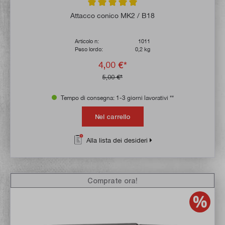
Valutazione media di 5 su 5 stelle
Attacco conico MK2 / B18
Articolo n:
1011
Peso lordo:
0,2 kg
4,00 €*
5,00 €*
Tempo di consegna: 1-3 giorni lavorativi **
Nel carrello
Alla lista dei desideri
Comprate ora!