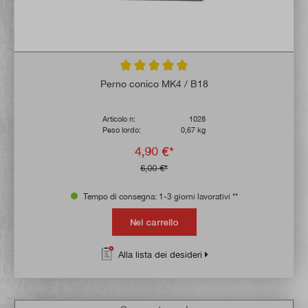
Valutazione media di 5 su 5 stelle
Perno conico MK4 / B18
Articolo n:
1028
Peso lordo:
0,67 kg
4,90 €*
6,00 €*
Tempo di consegna: 1-3 giorni lavorativi **
Nel carrello
Alla lista dei desideri