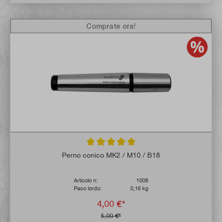
Comprate ora!
Valutazione media di 5 su 5 stelle
Perno conico MK2 / M10 / B18
Articolo n:
1008
Peso lordo:
0,16 kg
4,00 €*
5,00 €*