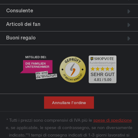
Consulente
Articoli dei fan
Buoni regalo
Kundenbewertungen
SEHR GUT
4.81 / 5.00
Annullare l'ordine
* Tutti i prezzi sono comprensivi di IVA più le
spese di spedizione
e, se applicabile, le spese di contrassegno, se non diversamente
indicato.**I tempi di consegna indicati di 1-3 giorni lavorativi si