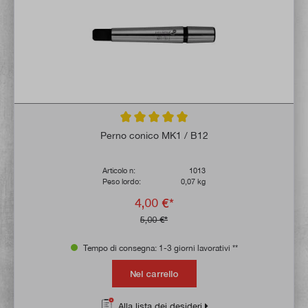
Valutazione media di 5 su 5 stelle
Perno conico MK1 / B12
Articolo n:
1013
Peso lordo:
0,07 kg
4,00 €*
5,00 €*
Tempo di consegna: 1-3 giorni lavorativi **
Nel carrello
Alla lista dei desideri