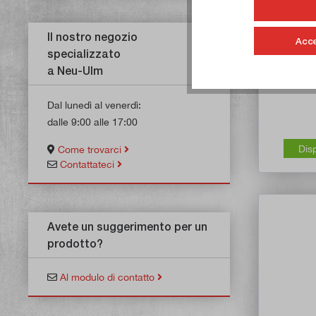
Il nostro negozio
Milwau
Acce
specializzato
SH
a Neu-Ulm
Ar
Dal lunedì al venerdì:
dalle 9:00 alle 17:00
Dis
Come trovarci
Contattateci
Avete un suggerimento per un
prodotto?
Al modulo di contatto