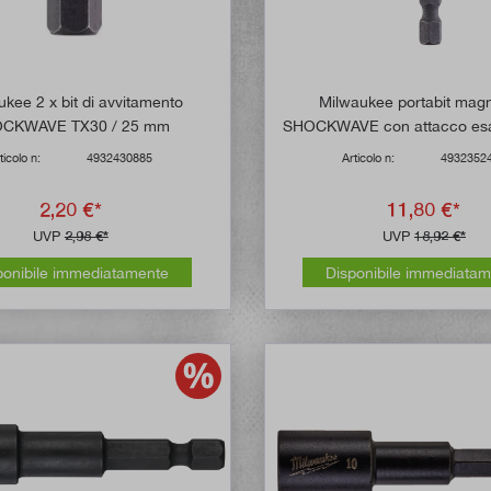
kee 2 x bit di avvitamento
Milwaukee portabit mag
CKWAVE TX30 / 25 mm
SHOCKWAVE con attacco esa
1/4"
ticolo n:
4932430885
Articolo n:
4932352
2,20 €*
11,80 €*
UVP
2,98 €*
UVP
18,92 €*
ponibile immediatamente
Disponibile immediata