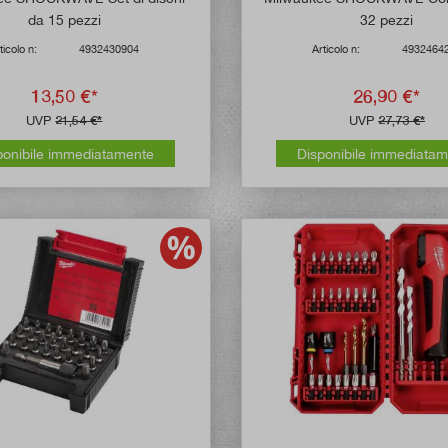
da 15 pezzi
32 pezzi
ticolo n:
4932430904
Articolo n:
4932464
13,50 €*
26,90 €*
UVP
21,54 €*
UVP
27,73 €*
ponibile immediatamente
Disponibile immediata