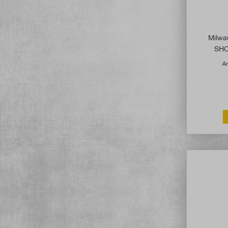
Milwau
SHO
Ar