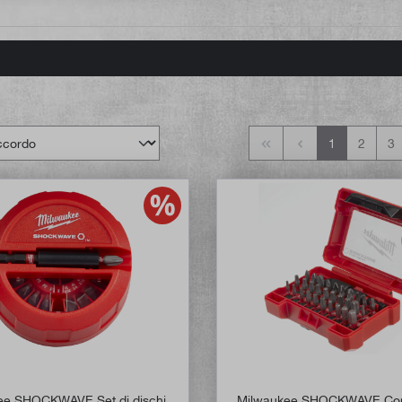
1
2
3
ee SHOCKWAVE Set di dischi
Milwaukee SHOCKWAVE Com