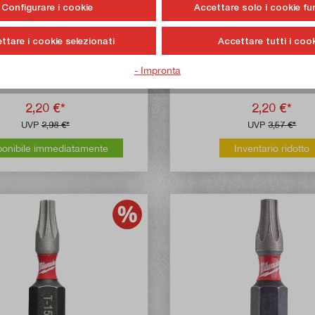
Configurare i cookie
Accettare solo i cookie fu
kee 2 x bit di avvitamento
Milwaukee bit di avvita
ttare i cookie selezionati
Accettare tutti i cook
OCKWAVE PZ2 / 25 mm
SHOCKWAVE PZ2 / 5
- Impronta
ticolo n:
4932430863
Articolo n:
4932430
2,20 €*
2,20 €*
UVP
2,98 €*
UVP
3,57 €*
ponibile immediatamente
Inventario ridotto