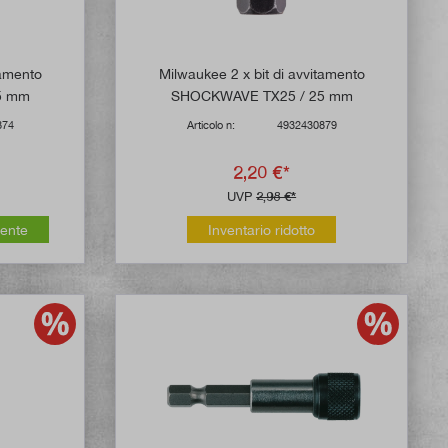
tamento
Milwaukee 2 x bit di avvitamento
5 mm
SHOCKWAVE TX25 / 25 mm
874
Articolo n:
4932430879
2,20 €*
UVP
2,98 €*
mente
Inventario ridotto