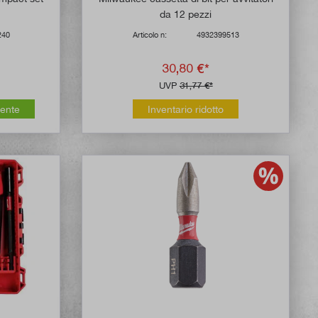
da 12 pezzi
240
Articolo n:
4932399513
30,80 €*
UVP
31,77 €*
mente
Inventario ridotto