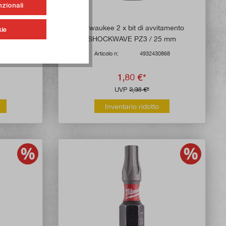
nzionali
mento
Milwaukee 2 x bit di avvitamento
ie
0 mm
SHOCKWAVE PZ3 / 25 mm
865
Articolo n:
4932430868
1,80 €*
UVP
2,98 €*
Inventario ridotto