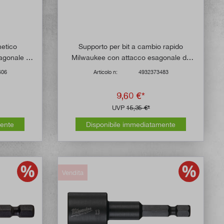
netico
Supporto per bit a cambio rapido
gonale da
Milwaukee con attacco esagonale da
1/4
406
Articolo n:
4932373483
9,60 €*
UVP
15,35 €*
mente
Disponibile immediatamente
Vendita