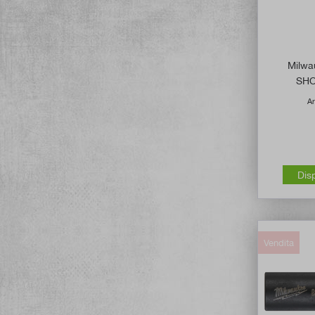
Milwau
SHO
Ar
Dis
Vendita