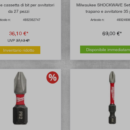
 cassetta di bit per avvitatori
Milwaukee SHOCKWAVE Set
da 27 pezzi
trapano e avvitatore 35 
ticolo n:
4932352747
Articolo n:
4932493
36,10 €*
69,00 €*
UVP
37,13 €*
Disponibile immediata
Inventario ridotto