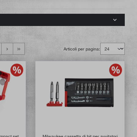
Articoli per pagina:
pact set
Milwaukee cassetta di bit per avvitatori