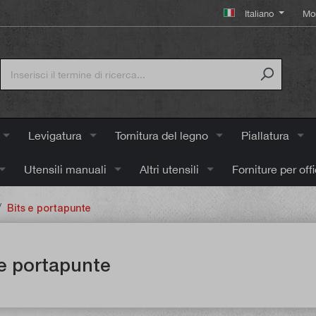
Italiano
Mo
Levigatura
Tornitura del legno
Piallatura
Utensili manuali
Altri utensili
Forniture per off
/
Bits e portapunte
 e portapunte