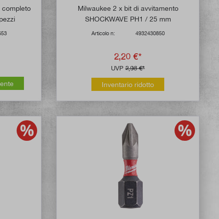
 completo
Milwaukee 2 x bit di avvitamento
pezzi
SHOCKWAVE PH1 / 25 mm
653
Articolo n:
4932430850
2,20 €*
UVP
2,98 €*
mente
Inventario ridotto