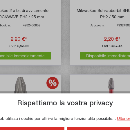
kee 2 x bit di avvitamento
Milwaukee Schrauberbit 
OCKWAVE PH2 / 25 mm
PH2 / 50 mm
ticolo n:
4932430852
Articolo n:
4932430
2,20 €*
2,20 €*
UVP
2,98 €*
UVP
3,57 €*
ponibile immediatamente
Disponibile immediata
Rispettiamo la vostra privacy
 utilizza i cookie per offrirvi la migliore funzionalità possibile...
Ulterio