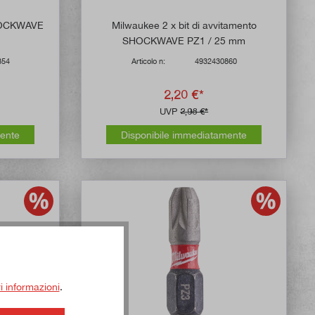
SHOCKWAVE
Milwaukee 2 x bit di avvitamento
SHOCKWAVE PZ1 / 25 mm
854
Articolo n:
4932430860
2,20 €*
UVP
2,98 €*
mente
Disponibile immediatamente
ri informazioni
.