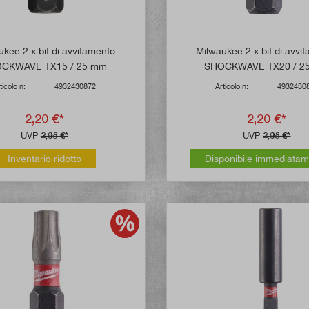
kee 2 x bit di avvitamento
Milwaukee 2 x bit di avvi
CKWAVE TX15 / 25 mm
SHOCKWAVE TX20 / 2
ticolo n:
4932430872
Articolo n:
4932430
2,20 €*
2,20 €*
UVP
2,98 €*
UVP
2,98 €*
Inventario ridotto
Disponibile immediata