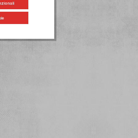
nzionali
ie