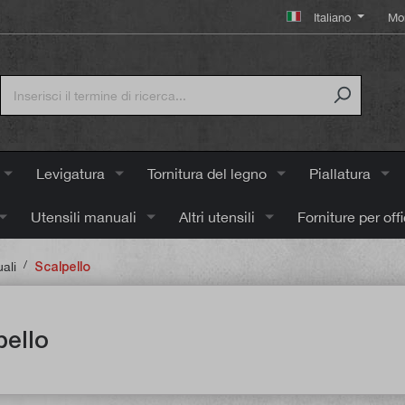
Italiano
Mo
Levigatura
Tornitura del legno
Piallatura
Utensili manuali
Altri utensili
Forniture per off
/
ali
Scalpello
pello