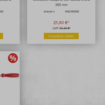
300 mm
595
Articolo n:
4932480596
21,80 €*
UVP
22,49 €*
Inventario ridotto