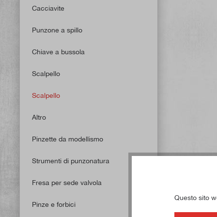
Cacciavite
Punzone a spillo
Chiave a bussola
Scalpello
Scalpello
Altro
Pinzette da modellismo
Strumenti di punzonatura
Fresa per sede valvola
Questo sito web
Pinze e forbici