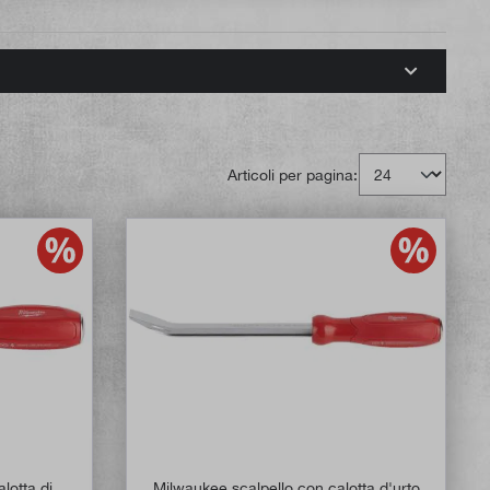
Articoli per pagina:
lotta di
Milwaukee scalpello con calotta d'urto