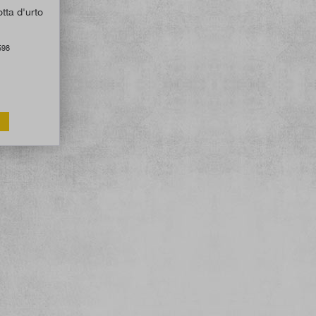
tta d'urto
598