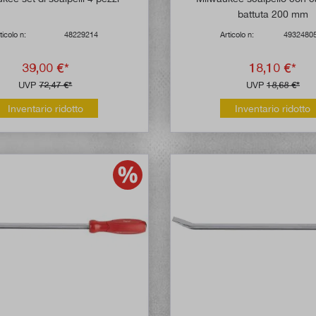
battuta 200 mm
ticolo n:
48229214
Articolo n:
4932480
39,00 €*
18,10 €*
UVP
72,47 €*
UVP
18,68 €*
Inventario ridotto
Inventario ridotto