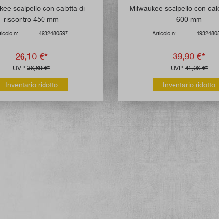
kee scalpello con calotta di
Milwaukee scalpello con calo
riscontro 450 mm
600 mm
ticolo n:
4932480597
Articolo n:
4932480
26,10 €*
39,90 €*
UVP
26,89 €*
UVP
41,06 €*
Inventario ridotto
Inventario ridotto