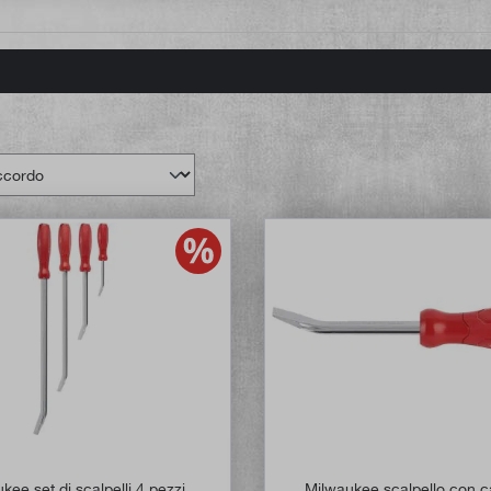
kee set di scalpelli 4 pezzi
Milwaukee scalpello con ca