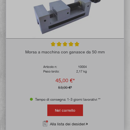
Valutazione media di 4.9 su 5 stelle
Morsa a macchina con ganasce da 50 mm
Articolo n:
10004
Peso lordo:
2,17 kg
45,00 €*
53,00 €*
Tempo di consegna: 1-3 giorni lavorativi **
Nel carrello
Alla lista dei desideri