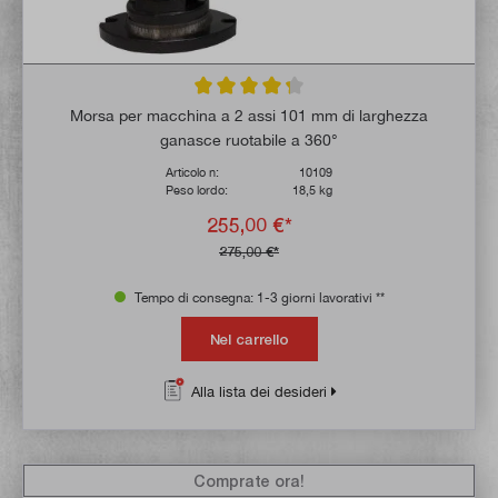
Valutazione media di 4.3 su 5 stelle
Morsa per macchina a 2 assi 101 mm di larghezza
ganasce ruotabile a 360°
Articolo n:
10109
Peso lordo:
18,5 kg
255,00 €*
275,00 €*
Tempo di consegna: 1-3 giorni lavorativi **
Nel carrello
Alla lista dei desideri
Comprate ora!