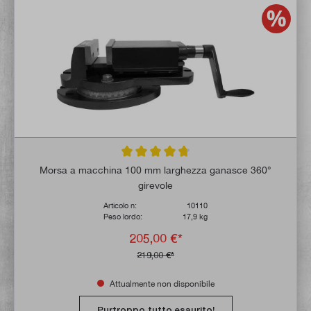
Valutazione media di 4.7 su 5 stelle
Morsa a macchina 100 mm larghezza ganasce 360°
girevole
Articolo n:
10110
Peso lordo:
17,9 kg
205,00 €*
219,00 €*
Attualmente non disponibile
Purtroppo tutto esaurito!