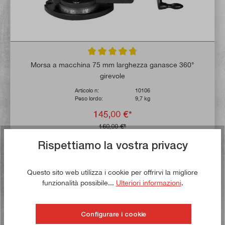
Valutazione media di 4.7 su 5 stelle
Morsa a macchina 75 mm larghezza ganasce 360°
girevole
Articolo n:
10106
Peso lordo:
9,7 kg
145,00 €*
160,00 €*
Rispettiamo la vostra privacy
Tempo di consegna: 1-3 giorni lavorativi **
Nel carrello
Questo sito web utilizza i cookie per offrirvi la migliore
funzionalità possibile...
Ulteriori informazioni
.
Alla lista dei desideri
Configurare i cookie