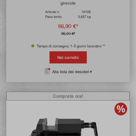
girevole
Articolo n:
10105
Peso lordo:
3,657 kg
86,90 €*
96,00 €*
Tempo di consegna: 1-3 giorni lavorativi **
Nel carrello
Alla lista dei desideri
Comprate ora!