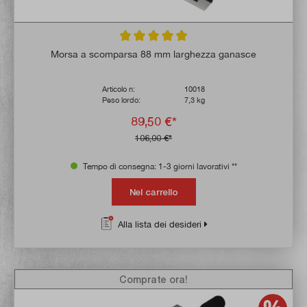
Valutazione media di 4.8 su 5 stelle
Morsa a scomparsa 88 mm larghezza ganasce
Articolo n:
10018
Peso lordo:
7,3 kg
89,50 €*
106,00 €*
Tempo di consegna: 1-3 giorni lavorativi **
Nel carrello
Alla lista dei desideri
Comprate ora!