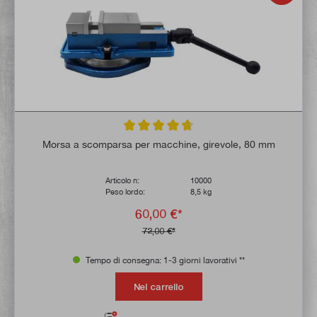
Valutazione media di 4.8 su 5 stelle
Morsa a scomparsa per macchine, girevole, 80 mm
Articolo n:
10000
Peso lordo:
8,5 kg
60,00 €*
72,00 €*
Tempo di consegna: 1-3 giorni lavorativi **
Nel carrello