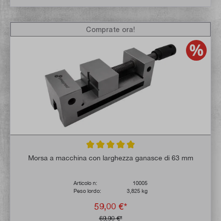
Comprate ora!
Valutazione media di 4.8 su 5 stelle
Morsa a macchina con larghezza ganasce di 63 mm
Articolo n:
10005
Peso lordo:
3,825 kg
59,00 €*
69,90 €*