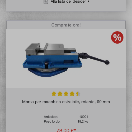
Alla lista dei desideri
Comprate ora!
Valutazione media di 4.5 su 5 stelle
Morsa per macchina estraibile, rotante, 99 mm
Articolo n:
10001
Peso lordo:
15,2 kg
78,00 €*