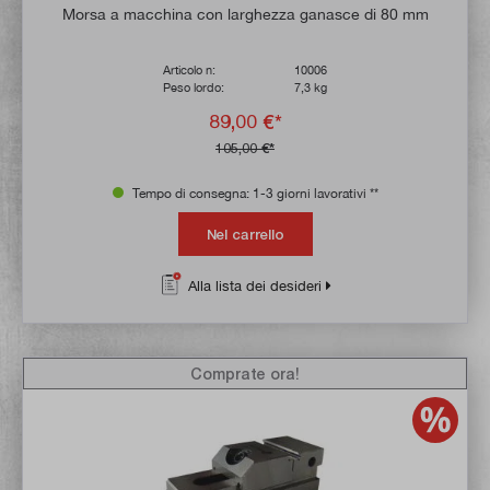
Valutazione media di 4.9 su 5 stelle
Morsa a macchina con larghezza ganasce di 80 mm
Articolo n:
10006
Peso lordo:
7,3 kg
89,00 €*
105,00 €*
Tempo di consegna: 1-3 giorni lavorativi **
Nel carrello
Alla lista dei desideri
Comprate ora!