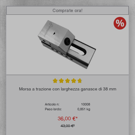
Comprate ora!
Valutazione media di 4.7 su 5 stelle
Morsa a trazione con larghezza ganasce di 38 mm
Articolo n:
10008
Peso lordo:
0,851 kg
36,00 €*
43,00 €*