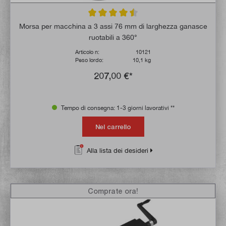
Valutazione media di 4.5 su 5 stelle
Morsa per macchina a 3 assi 76 mm di larghezza ganasce
ruotabili a 360°
Articolo n:
10121
Peso lordo:
10,1 kg
207,00 €*
Tempo di consegna: 1-3 giorni lavorativi **
Nel carrello
Alla lista dei desideri
Comprate ora!