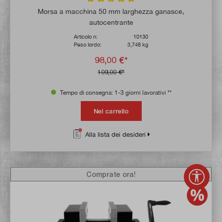
Valutazione media di 4.7 su 5 stelle
Morsa a macchina 50 mm larghezza ganasce,
autocentrante
Articolo n:
10130
Peso lordo:
3,748 kg
98,00 €*
109,00 €*
Tempo di consegna: 1-3 giorni lavorativi **
Nel carrello
Alla lista dei desideri
Mostr
Comprate ora!