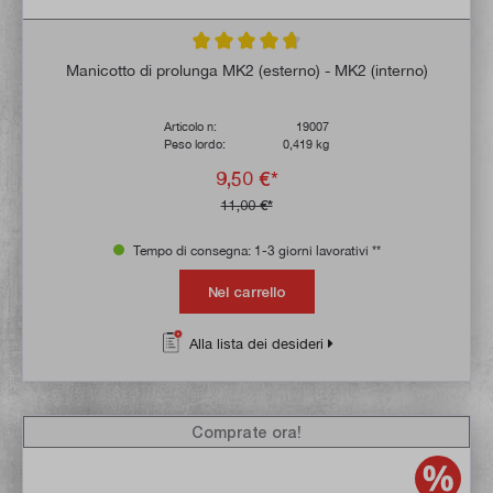
Valutazione media di 4.7 su 5 stelle
Manicotto di prolunga MK2 (esterno) - MK2 (interno)
Articolo n:
19007
Peso lordo:
0,419 kg
9,50 €*
11,00 €*
Tempo di consegna: 1-3 giorni lavorativi **
Nel carrello
Alla lista dei desideri
Comprate ora!