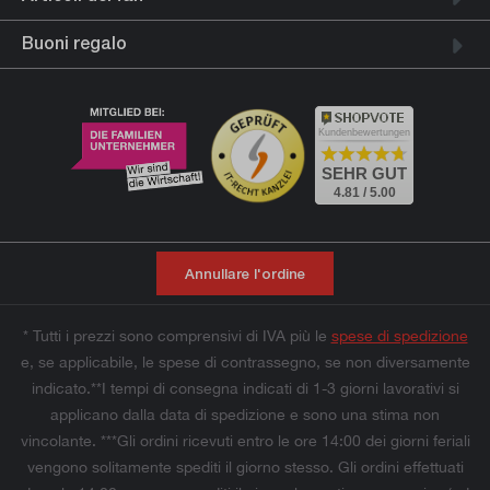
Buoni regalo
Kundenbewertungen
SEHR GUT
4.81 / 5.00
Annullare l'ordine
* Tutti i prezzi sono comprensivi di IVA più le
spese di spedizione
e, se applicabile, le spese di contrassegno, se non diversamente
indicato.**I tempi di consegna indicati di 1-3 giorni lavorativi si
applicano dalla data di spedizione e sono una stima non
vincolante. ***Gli ordini ricevuti entro le ore 14:00 dei giorni feriali
vengono solitamente spediti il giorno stesso. Gli ordini effettuati