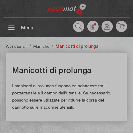
ntenuto principale
Menü
/
/
Altri utensili
Maniche
Manicotti di prolunga
Manicotti di prolunga
I manicotti di prolunga fungono da adattatore tra il
portautensile e il gambo dell'utensile. Se necessario,
possono essere utilizzate per ridurre la corsa del
cannotto sulle macchine utensili.