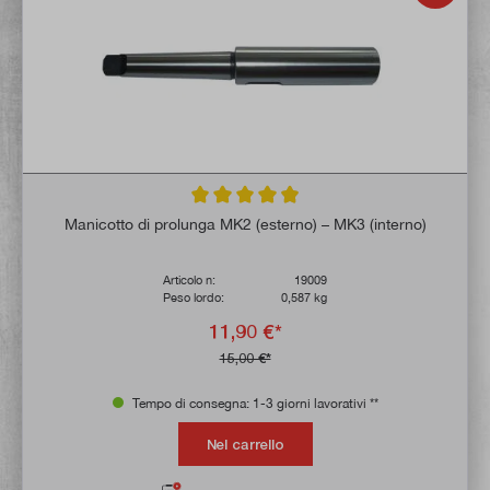
Valutazione media di 4.9 su 5 stelle
Manicotto di prolunga MK2 (esterno) – MK3 (interno)
Articolo n:
19009
Peso lordo:
0,587 kg
11,90 €*
15,00 €*
Tempo di consegna: 1-3 giorni lavorativi **
Nel carrello