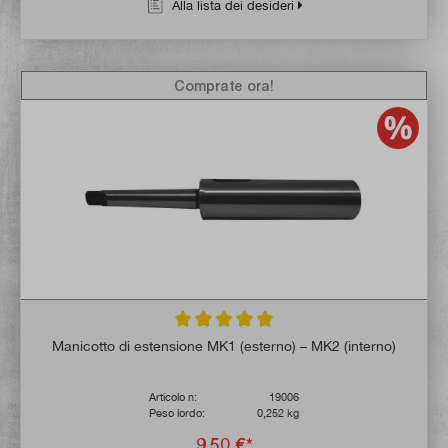
Alla lista dei desideri
Comprate ora!
Valutazione media di 4.9 su 5 stelle
Manicotto di estensione MK1 (esterno) – MK2 (interno)
Articolo n:
19006
Peso lordo:
0,252 kg
9,50 €*