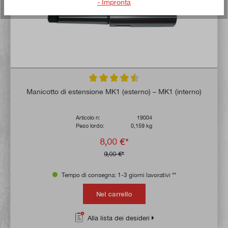
- Impronta
Valutazione media di 4.6 su 5 stelle
Manicotto di estensione MK1 (esterno) – MK1 (interno)
Articolo n:
19004
Peso lordo:
0,159 kg
8,00 €*
9,00 €*
Tempo di consegna: 1-3 giorni lavorativi **
Nel carrello
Alla lista dei desideri