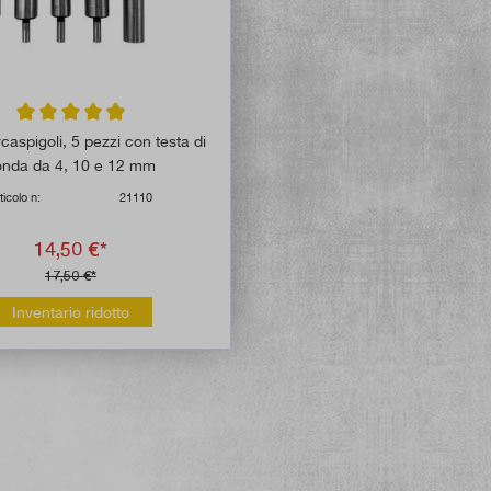
Valutazione media di 4.8 su 5 stelle
rcaspigoli, 5 pezzi con testa di
onda da 4, 10 e 12 mm
ticolo n:
21110
14,50 €*
17,50 €*
Inventario ridotto