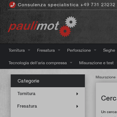
Consulenza specialistica +49 731 23232
ntenuto principale
Tornitura
Fresatura
Perforazione
Seghe
Tecnologia dell'aria compressa
Misurazione e test
Misurazione 
Categorie
Tornitura
Cerc
Fresatura
Un cercas