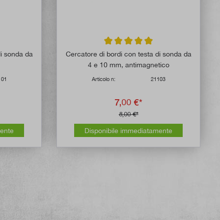
 di 4.8 su 5 stelle
Valutazione media di 5 su 5 stelle
di sonda da
Cercatore di bordi con testa di sonda da
4 e 10 mm, antimagnetico
101
Articolo n:
21103
7,00 €*
8,00 €*
mente
Disponibile immediatamente