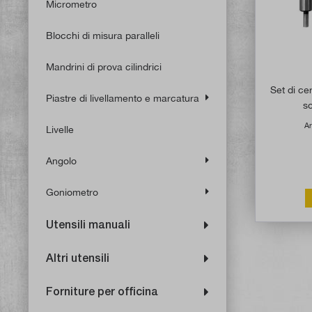
Micrometro
Blocchi di misura paralleli
Mandrini di prova cilindrici
Set di ce
Piastre di livellamento e marcatura
s
Ar
Livelle
Angolo
Goniometro
Utensili manuali
Altri utensili
Forniture per officina