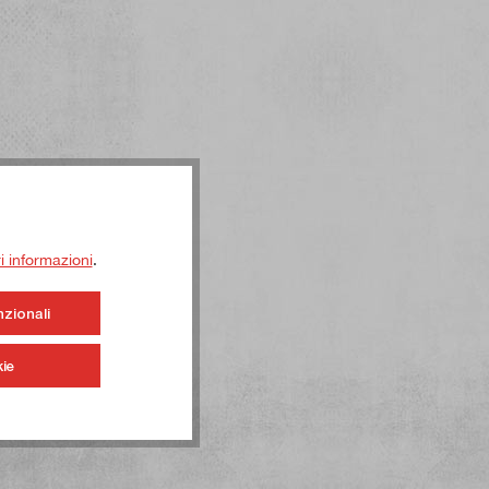
ri informazioni
.
nzionali
ie