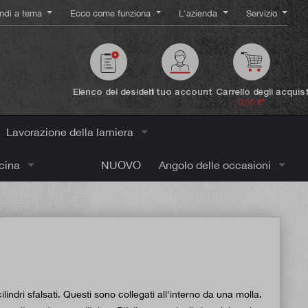
ndi a tema
Ecco come funziona
L'azienda
Servizio
Elenco dei desideri
Il tuo account
Carrello degli acquist
0,00 €*
Lavorazione della lamiera
icina
NUOVO
Angolo delle occasioni
ndri sfalsati. Questi sono collegati all'interno da una molla.