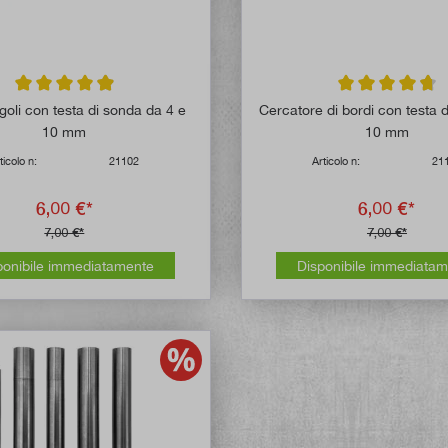
Valutazione media di 4.9 su 5 stelle
Valutazione media
goli con testa di sonda da 4 e
Cercatore di bordi con testa 
10 mm
10 mm
ticolo n:
21102
Articolo n:
21
6,00 €*
6,00 €*
7,00 €*
7,00 €*
ponibile immediatamente
Disponibile immediata