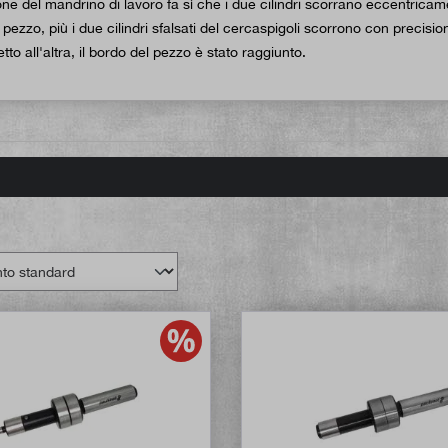
ne del mandrino di lavoro fa sì che i due cilindri scorrano eccentricament
pezzo, più i due cilindri sfalsati del cercaspigoli scorrono con precision
etto all'altra, il bordo del pezzo è stato raggiunto.