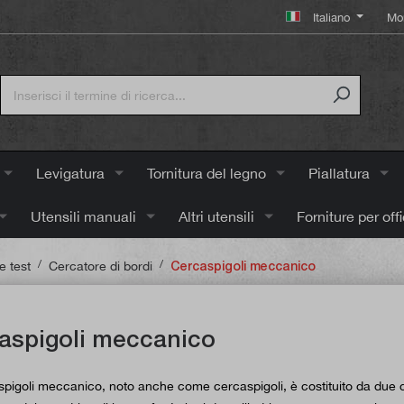
Italiano
Mo
Levigatura
Tornitura del legno
Piallatura
Utensili manuali
Altri utensili
Forniture per off
/
/
e test
Cercatore di bordi
Cercaspigoli meccanico
aspigoli meccanico
pigoli meccanico, noto anche come cercaspigoli, è costituito da due cili