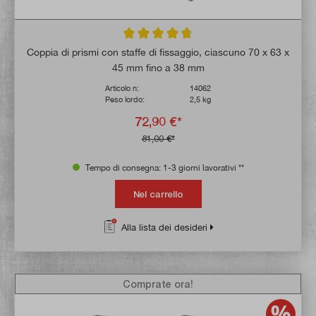
Valutazione media di 4.7 su 5 stelle
Coppia di prismi con staffe di fissaggio, ciascuno 70 x 63 x
45 mm fino a 38 mm
Articolo n:
14062
Peso lordo:
2,5 kg
72,90 €*
81,00 €*
Tempo di consegna: 1-3 giorni lavorativi **
Nel carrello
Alla lista dei desideri
Comprate ora!