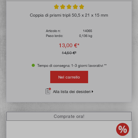
Valutazione media di 4.9 su 5 stelle
Coppia di prismi tripli 50,5 x 21 x 15 mm
Articolo n:
14065
Peso lordo:
0,136 kg
13,00 €*
14,50 €*
Tempo di consegna: 1-3 giorni lavorativi **
Nel carrello
Alla lista dei desideri
Comprate ora!