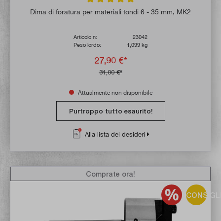
Valutazione media di 5 su 5 stelle
Dima di foratura per materiali tondi 6 - 35 mm, MK2
Articolo n:
23042
Peso lordo:
1,099 kg
27,90 €*
31,00 €*
Attualmente non disponibile
Purtroppo tutto esaurito!
Alla lista dei desideri
Comprate ora!
CONSIGL