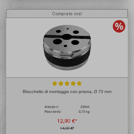
Comprate ora!
Valutazione media di 5 su 5 stelle
Blocchetto di montaggio con prisma, Ø 73 mm
Articolo n:
23044
Peso lordo:
0,73 kg
12,90 €*
14,00 €*