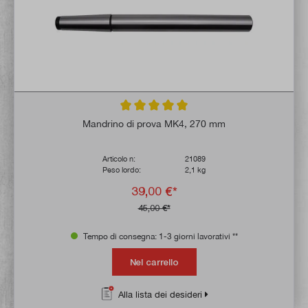
Valutazione media di 5 su 5 stelle
Mandrino di prova MK4, 270 mm
Articolo n:
21089
Peso lordo:
2,1 kg
39,00 €*
45,00 €*
Tempo di consegna: 1-3 giorni lavorativi **
Nel carrello
Alla lista dei desideri