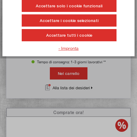
Accettare solo i cookie funzionali
Valutazione media di 4.9 su 5 stelle
Mandrino di prova MK3, 245 mm
Accettare i cookie selezionati
Articolo n:
21088
Peso lordo:
1,1 kg
Accettare tutti i cookie
32,00 €*
- Impronta
39,00 €*
Tempo di consegna: 1-3 giorni lavorativi **
Nel carrello
Alla lista dei desideri
Comprate ora!