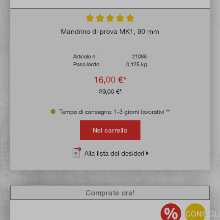
Valutazione media di 5 su 5 stelle
Mandrino di prova MK1, 90 mm
Articolo n:
21086
Peso lordo:
0,125 kg
16,00 €*
29,00 €*
Tempo di consegna: 1-3 giorni lavorativi **
Nel carrello
Alla lista dei desideri
Comprate ora!
CONSIGL