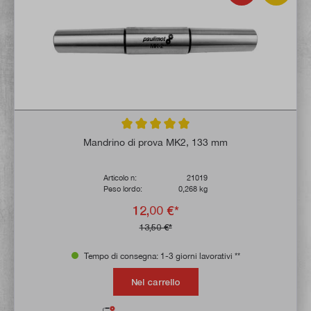
Valutazione media di 5 su 5 stelle
Mandrino di prova MK2, 133 mm
Articolo n:
21019
Peso lordo:
0,268 kg
12,00 €*
13,50 €*
Tempo di consegna: 1-3 giorni lavorativi **
Nel carrello