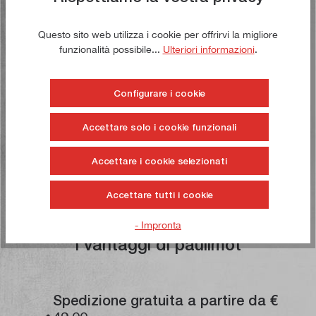
Articolo n:
21726
Peso lordo:
0,116 kg
Questo sito web utilizza i cookie per offrirvi la migliore
6,50 €*
funzionalità possibile...
Ulteriori informazioni
.
7,50 €*
Tempo di consegna: 1-3 giorni lavorativi **
Configurare i cookie
Aggiungi al carrello
Accettare solo i cookie funzionali
Alla lista dei desideri
Accettare i cookie selezionati
Accettare tutti i cookie
- Impronta
I vantaggi di paulimot
Spedizione gratuita a partire da €