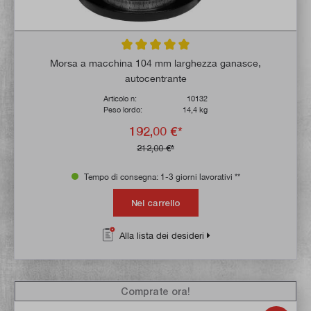
Valutazione media di 5 su 5 stelle
Morsa a macchina 104 mm larghezza ganasce,
autocentrante
Articolo n:
10132
Peso lordo:
14,4 kg
192,00 €*
212,00 €*
Tempo di consegna: 1-3 giorni lavorativi **
Nel carrello
Alla lista dei desideri
Comprate ora!