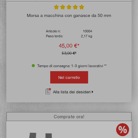
Valutazione media di 4.9 su 5 stelle
Morsa a macchina con ganasce da 50 mm
Articolo n:
10004
Peso lordo:
2,17 kg
45,00 €*
53,00 €*
Tempo di consegna: 1-3 giorni lavorativi **
Nel carrello
Alla lista dei desideri
Comprate ora!