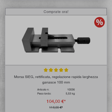
Comprate ora!
Valutazione media di 5 su 5 stelle
Morsa SIEG, rettificata, regolazione rapida larghezza
ganasce 100 mm
Articolo n:
10036
Peso lordo:
5,53 kg
104,00 €*
112,00 €*