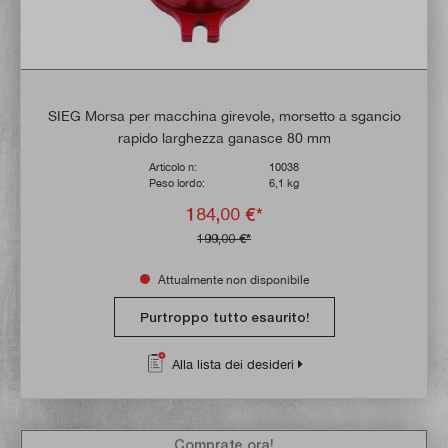
SIEG Morsa per macchina girevole, morsetto a sgancio
rapido larghezza ganasce 80 mm
Articolo n:
10038
Peso lordo:
6,1 kg
184,00 €*
199,00 €*
Attualmente non disponibile
Purtroppo tutto esaurito!
Alla lista dei desideri
Comprate ora!