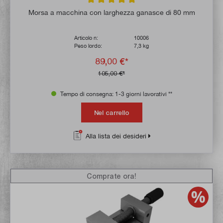
Valutazione media di 4.9 su 5 stelle
Morsa a macchina con larghezza ganasce di 80 mm
Articolo n:
10006
Peso lordo:
7,3 kg
89,00 €*
105,00 €*
Tempo di consegna: 1-3 giorni lavorativi **
Nel carrello
Alla lista dei desideri
Comprate ora!