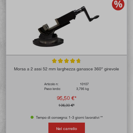
Valutazione media di 4.8 su 5 stelle
Morsa a 2 assi 52 mm larghezza ganasce 360° girevole
Articolo n:
10107
Peso lordo:
3,795 kg
95,50 €*
106,00 €*
Tempo di consegna: 1-3 giorni lavorativi **
Nel carrello