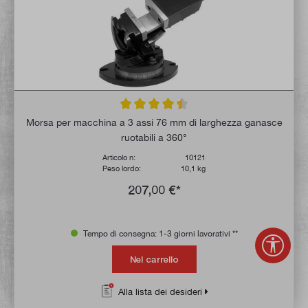
Valutazione media di 4.5 su 5 stelle
Morsa per macchina a 3 assi 76 mm di larghezza ganasce
ruotabili a 360°
Articolo n:
10121
Peso lordo:
10,1 kg
207,00 €*
Tempo di consegna: 1-3 giorni lavorativi **
Mostr
Nel carrello
Alla lista dei desideri