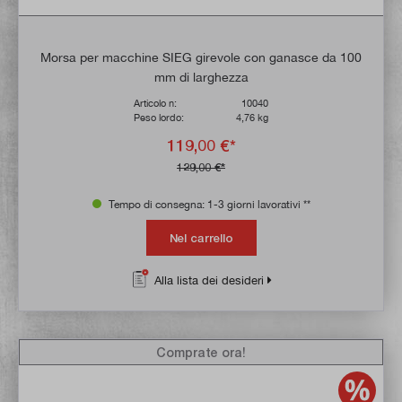
Morsa per macchine SIEG girevole con ganasce da 100
mm di larghezza
Articolo n:
10040
Peso lordo:
4,76 kg
119,00 €*
129,00 €*
Tempo di consegna: 1-3 giorni lavorativi **
Nel carrello
Alla lista dei desideri
Comprate ora!