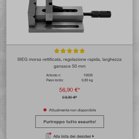
Valutazione media di 5 su 5 stelle
SIEG morsa rettificata, regolazione rapida, larghezza
ganasce 50 mm
Articolo n:
10035
Peso lordo:
0,83 kg
56,90 €*
59,90 €*
Attualmente non disponibile
Purtroppo tutto esaurito!
Alla lista dei desideri