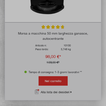
Valutazione media di 4.7 su 5 stelle
Morsa a macchina 50 mm larghezza ganasce,
autocentrante
Articolo n:
10130
Peso lordo:
3,748 kg
98,00 €*
109,00 €*
Tempo di consegna: 1-3 giorni lavorativi **
Nel carrello
Alla lista dei desideri