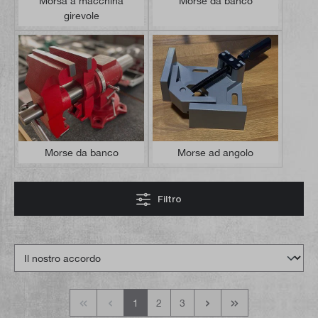
Morsa a macchina
Morse da banco
girevole
Morse da banco
Morse ad angolo
Filtro
1
2
3