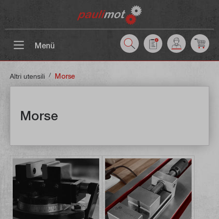
ntenuto principale
Menü
/
Altri utensili
Morse
Morse