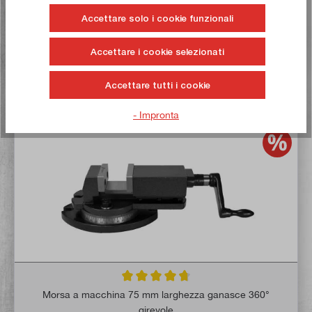
Accettare solo i cookie funzionali
Nel carrello
Accettare i cookie selezionati
Alla lista dei desideri
Accettare tutti i cookie
Comprate ora!
- Impronta
Valutazione media di 4.7 su 5 stelle
Morsa a macchina 75 mm larghezza ganasce 360°
girevole