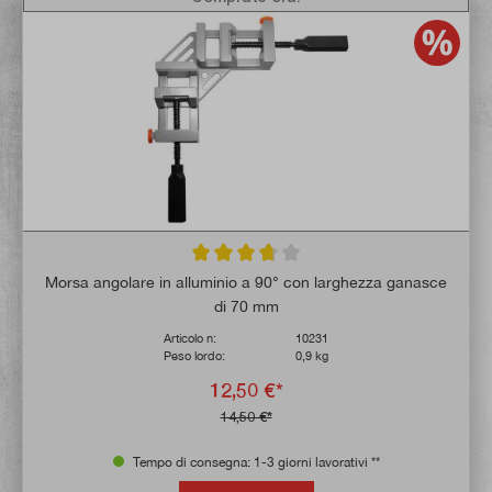
Valutazione media di 3.6 su 5 stelle
Morsa angolare in alluminio a 90° con larghezza ganasce
di 70 mm
Articolo n:
10231
Peso lordo:
0,9 kg
12,50 €*
14,50 €*
Tempo di consegna: 1-3 giorni lavorativi **