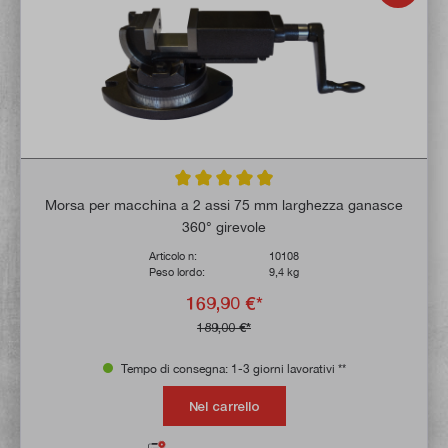
Valutazione media di 4.8 su 5 stelle
Morsa per macchina a 2 assi 75 mm larghezza ganasce
360° girevole
Articolo n:
10108
Peso lordo:
9,4 kg
169,90 €*
189,00 €*
Tempo di consegna: 1-3 giorni lavorativi **
Nel carrello