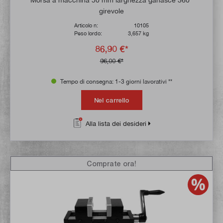
girevole
Articolo n:
10105
Peso lordo:
3,657 kg
86,90 €*
96,00 €*
Tempo di consegna: 1-3 giorni lavorativi **
Nel carrello
Alla lista dei desideri
Comprate ora!