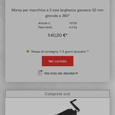
Morsa per macchina a 3 assi larghezza ganasce 52 mm
girevole a 360°
Articolo n:
10120
Peso lordo:
4,4 kg
140,00 €*
Tempo di consegna: 1-3 giorni lavorativi **
Nel carrello
Alla lista dei desideri
Comprate ora!