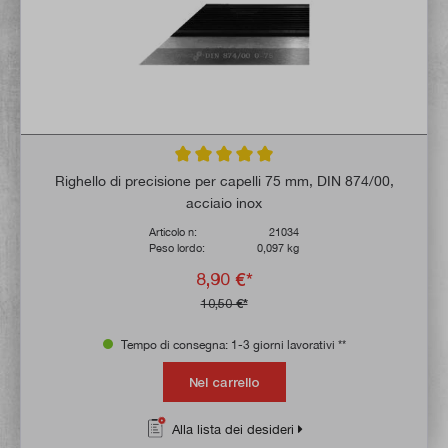
Valutazione media di 5 su 5 stelle
Righello di precisione per capelli 75 mm, DIN 874/00,
acciaio inox
Articolo n:
21034
Peso lordo:
0,097 kg
8,90 €*
10,50 €*
Tempo di consegna: 1-3 giorni lavorativi **
Nel carrello
Alla lista dei desideri