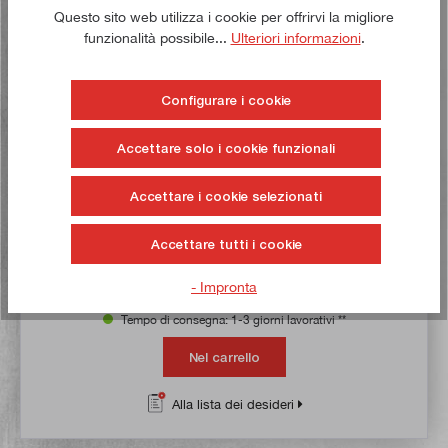
Questo sito web utilizza i cookie per offrirvi la migliore
funzionalità possibile...
Ulteriori informazioni
.
Configurare i cookie
Accettare solo i cookie funzionali
Valutazione media di 5 su 5 stelle
Righello di precisione per capelli 150 mm, DIN 875/00,
acciaio inox
Accettare i cookie selezionati
Articolo n:
21042
Peso lordo:
0,324 kg
Accettare tutti i cookie
14,50 €*
17,00 €*
- Impronta
Tempo di consegna: 1-3 giorni lavorativi **
Nel carrello
Alla lista dei desideri