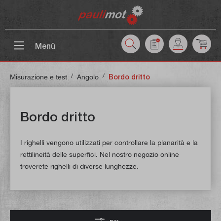
ntenuto principale
Menü
/
/
Misurazione e test
Angolo
Bordo dritto
Bordo dritto
I righelli vengono utilizzati per controllare la planarità e la
rettilineità delle superfici. Nel nostro negozio online
troverete righelli di diverse lunghezze.