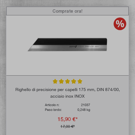
Comprate ora!
Valutazione media di 5 su 5 stelle
Righello di precisione per capelli 175 mm, DIN 874/00,
acciaio inox INOX
Articolo n:
21037
Peso lordo:
0,248 kg
15,90 €*
17,00 €*