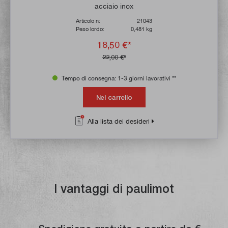
acciaio inox
Articolo n:
21043
Peso lordo:
0,481 kg
18,50 €*
22,00 €*
Tempo di consegna: 1-3 giorni lavorativi **
Nel carrello
Alla lista dei desideri
I vantaggi di paulimot