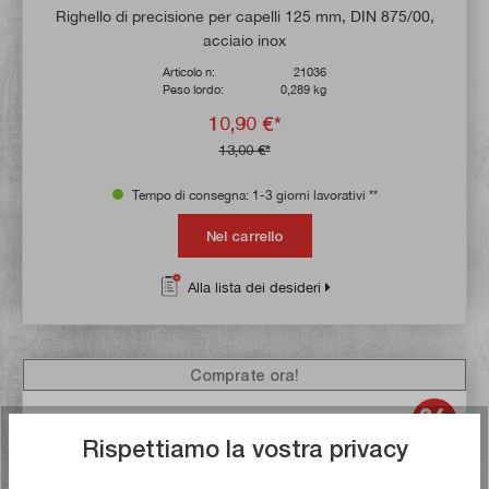
Valutazione media di 4.8 su 5 stelle
Righello di precisione per capelli 125 mm, DIN 875/00,
acciaio inox
Articolo n:
21036
Peso lordo:
0,289 kg
10,90 €*
13,00 €*
Tempo di consegna: 1-3 giorni lavorativi **
Nel carrello
Alla lista dei desideri
Comprate ora!
Rispettiamo la vostra privacy