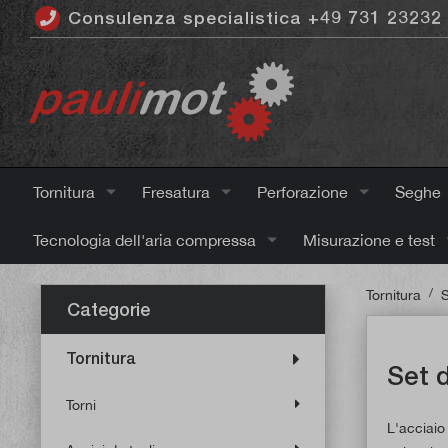
Consulenza specialistica +49 731 23232
ntenuto principale
Tornitura
Fresatura
Perforazione
Seghe
Tecnologia dell'aria compressa
Misurazione e test
/
Tornitura
S
Categorie
Tornitura
Set d
Torni
L'acciaio 