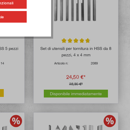
nzionali
ie
 di 5 su 5 stelle
Valutazione media di 4.7 su 5 stelle
HSS 5 pezzi
Set di utensili per tornitura in HSS da 8
pezzi, 4 x 4 mm
114
Articolo n:
2089
24,50 €*
28,90 €*
Disponibile immediatamente