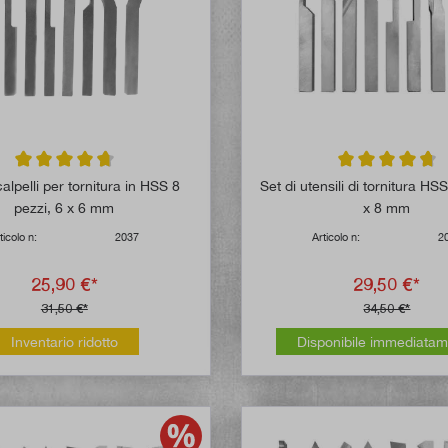
Valutazione media di 4.7 su 5 stelle
Valutazione media
calpelli per tornitura in HSS 8
Set di utensili di tornitura HS
pezzi, 6 x 6 mm
x 8 mm
ticolo n:
2037
Articolo n:
2
25,90 €*
29,50 €*
31,50 €*
34,50 €*
Inventario ridotto
Disponibile immediata