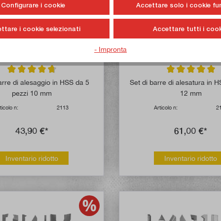
Configurare i cookie
Accettare solo i cookie fu
ttare i cookie selezionati
Accettare tutti i cook
- Impronta
Valutazione media di 4.8 su 5 stelle
Valutazione media
arre di alesaggio in HSS da 5
Set di barre di alesatura in 
pezzi 10 mm
12 mm
ticolo n:
2113
Articolo n:
2
43,90 €*
61,00 €*
Inventario ridotto
Inventario ridotto