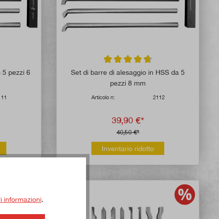
 di 4.8 su 5 stelle
Valutazione media di 4.8 su 5 stelle
 5 pezzi 6
Set di barre di alesaggio in HSS da 5
pezzi 8 mm
111
Articolo n:
2112
39,90 €*
40,50 €*
Inventario ridotto
ri informazioni
.