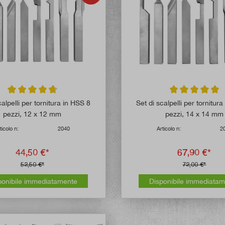
Valutazione media di 4.7 su 5 stelle
Valutazione media
calpelli per tornitura in HSS 8
Set di scalpelli per tornitur
pezzi, 12 x 12 mm
pezzi, 14 x 14 mm
ticolo n:
2040
Articolo n:
2
44,50 €*
67,90 €*
52,50 €*
72,00 €*
ponibile immediatamente
Disponibile immediata