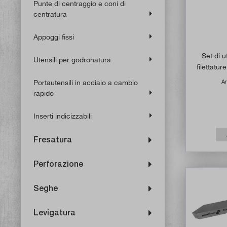
Punte di centraggio e coni di
centratura
Appoggi fissi
Set di u
Utensili per godronatura
filettatu
Portautensili in acciaio a cambio
Ar
rapido
Inserti indicizzabili
Fresatura
Perforazione
Seghe
Levigatura