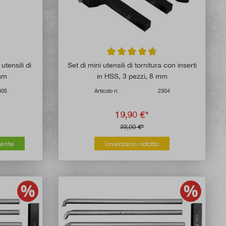
 di 5 su 5 stelle
Valutazione media di 4.6 su 5 stelle
utensili di
Set di mini utensili di tornitura con inserti
 mm
in HSS, 3 pezzi, 8 mm
305
Articolo n:
2304
19,90 €*
22,00 €*
mente
Inventario ridotto