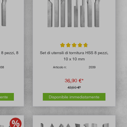
 di 4.8 su 5 stelle
Valutazione media di 4.7 su 5 stelle
S 8 pezzi, 8
Set di utensili di tornitura HSS 8 pezzi,
10 x 10 mm
038
Articolo n:
2039
36,90 €*
43,50 €*
mente
Disponibile immediatamente