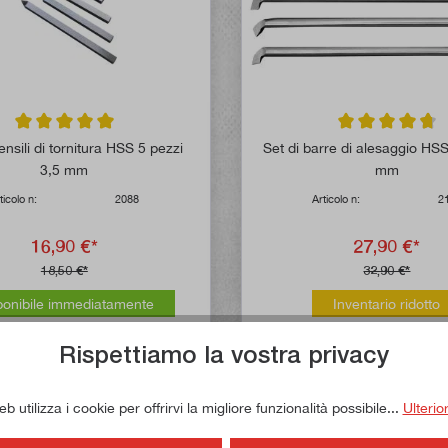
Valutazione media di 5 su 5 stelle
Valutazione media
ensili di tornitura HSS 5 pezzi
Set di barre di alesaggio HSS
3,5 mm
mm
ticolo n:
2088
Articolo n:
2
16,90 €*
27,90 €*
18,50 €*
32,90 €*
ponibile immediatamente
Inventario ridotto
Rispettiamo la vostra privacy
 utilizza i cookie per offrirvi la migliore funzionalità possibile...
Ulterio