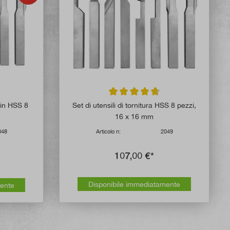
 di 5 su 5 stelle
Valutazione media di 4.6 su 5 stelle
a in HSS 8
Set di utensili di tornitura HSS 8 pezzi,
16 x 16 mm
048
Articolo n:
2049
107,00 €*
Disponibile immediatamente
mente