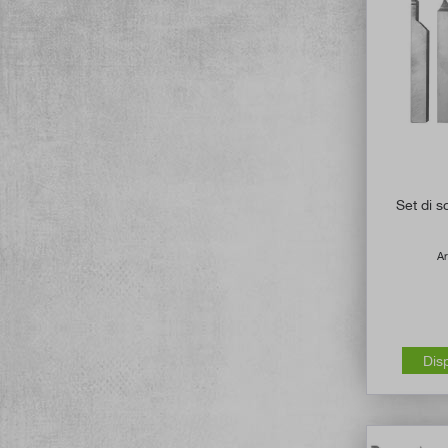
Set di s
Ar
Dis