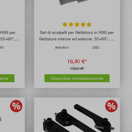
 di 4.8 su 5 stelle
Valutazione media di 4.8 su 5 stelle
in HSS per
Set di scalpelli per filettatura in HSS per
, 55+60°, 8
filettature interne ed esterne, 55+60°, 10
mm
351
Articolo n:
2352
16,90 €*
19,50 €*
mente
Disponibile immediatamente