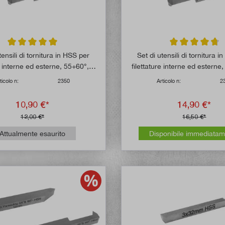
Valutazione media di 5 su 5 stelle
Valutazione media
tensili di tornitura in HSS per
Set di utensili di tornitura 
re interne ed esterne, 55+60°, 6
filettature interne ed esterne
mm
mm
ticolo n:
2350
Articolo n:
2
10,90 €*
14,90 €*
12,00 €*
16,50 €*
Attualmente esaurito
Disponibile immediata