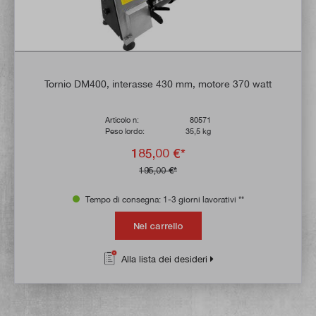
Tornio DM400, interasse 430 mm, motore 370 watt
Articolo n:
80571
Peso lordo:
35,5 kg
185,00 €*
195,00 €*
Tempo di consegna: 1-3 giorni lavorativi **
Nel carrello
Alla lista dei desideri