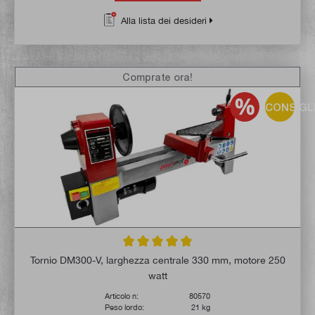
Alla lista dei desideri
Comprate ora!
CONSIGL
Valutazione media di 5 su 5 stelle
Tornio DM300-V, larghezza centrale 330 mm, motore 250
watt
Articolo n:
80570
Peso lordo:
21 kg