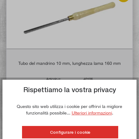
Tubo del mandrino 10 mm, lunghezza lama 160 mm
Articolo n:
40106
Peso lordo:
0,25 kg
Rispettiamo la vostra privacy
8,50 €*
Questo sito web utilizza i cookie per offrirvi la migliore
funzionalità possibile...
Ulteriori informazioni
.
Tempo di consegna: 1-3 giorni lavorativi **
Nel carrello
Configurare i cookie