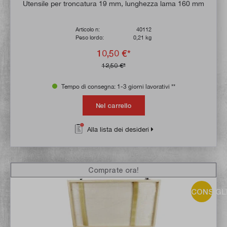
Utensile per troncatura 19 mm, lunghezza lama 160 mm
Articolo n:
40112
Peso lordo:
0,21 kg
10,50 €*
12,50 €*
Tempo di consegna: 1-3 giorni lavorativi **
Nel carrello
Alla lista dei desideri
Comprate ora!
CONSIGL