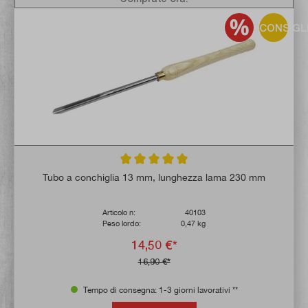
CONSIGL
Valutazione media di 5 su 5 stelle
Tubo a conchiglia 13 mm, lunghezza lama 230 mm
Articolo n:
40103
Peso lordo:
0,47 kg
14,50 €*
16,90 €*
Tempo di consegna: 1-3 giorni lavorativi **