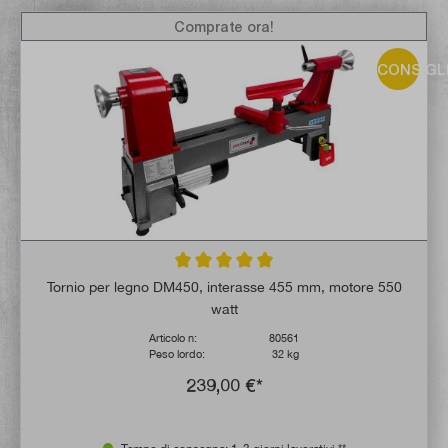
Comprate ora!
CONSIGL
Valutazione media di 5 su 5 stelle
Tornio per legno DM450, interasse 455 mm, motore 550
watt
Articolo n:
80561
Peso lordo:
32 kg
239,00 €*