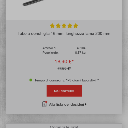
Valutazione media di 5 su 5 stelle
Tubo a conchiglia 16 mm, lunghezza lama 230 mm
Articolo n:
40104
Peso lordo:
0,57 kg
18,90 €*
22,50 €*
Tempo di consegna: 1-3 giorni lavorativi **
Nel carrello
Alla lista dei desideri
Comprate ora!