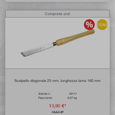
Comprate ora!
CONSIGL
Scalpello diagonale 25 mm, lunghezza lama 160 mm
Articolo n:
40111
Peso lordo:
0,37 kg
13,90 €*
16,50 €*