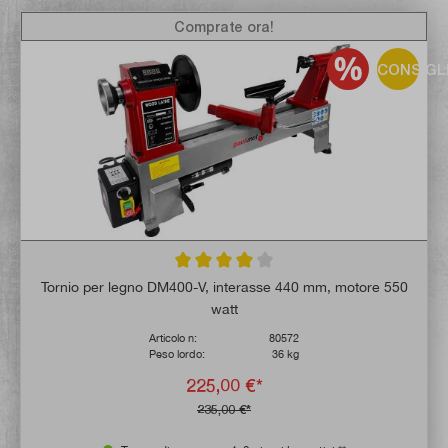
Comprate ora!
CONSIGL
Valutazione media di 4 su 5 stelle
Tornio per legno DM400-V, interasse 440 mm, motore 550
watt
Articolo n:
80572
Peso lordo:
36 kg
225,00 €*
235,00 €*