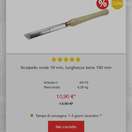
CONSIGL
Valutazione media di 5 su 5 stelle
Scalpello ovale 19 mm, lunghezza lama 160 mm
Articolo n:
40110
Peso lordo:
0,26 kg
10,90 €*
12,90 €*
Tempo di consegna: 1-3 giorni lavorativi **
Nel carrello