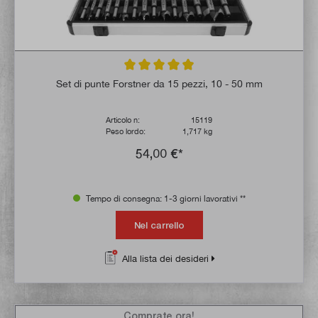
Valutazione media di 4.9 su 5 stelle
Set di punte Forstner da 15 pezzi, 10 - 50 mm
Articolo n:
15119
Peso lordo:
1,717 kg
54,00 €*
Tempo di consegna: 1-3 giorni lavorativi **
Nel carrello
Alla lista dei desideri
Comprate ora!