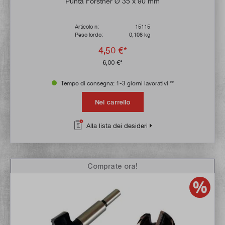
Punta Forstner Ø 35 x 90 mm
Articolo n:
15115
Peso lordo:
0,108 kg
4,50 €*
6,00 €*
Tempo di consegna: 1-3 giorni lavorativi **
Nel carrello
Alla lista dei desideri
Comprate ora!