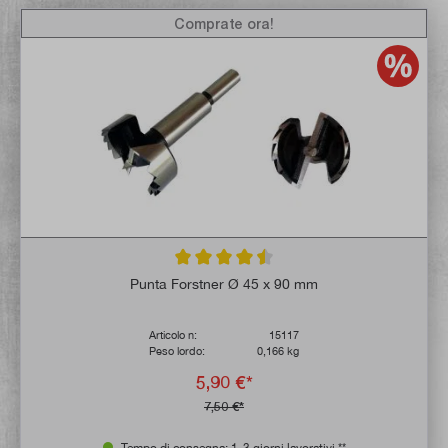
Comprate ora!
Valutazione media di 4.4 su 5 stelle
Punta Forstner Ø 45 x 90 mm
Articolo n:
15117
Peso lordo:
0,166 kg
5,90 €*
7,50 €*
Tempo di consegna: 1-3 giorni lavorativi **