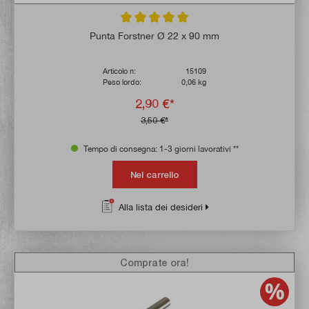
Valutazione media di 5 su 5 stelle
Punta Forstner Ø 22 x 90 mm
Articolo n:
15109
Peso lordo:
0,06 kg
2,90 €*
3,50 €*
Tempo di consegna: 1-3 giorni lavorativi **
Nel carrello
Alla lista dei desideri
Comprate ora!