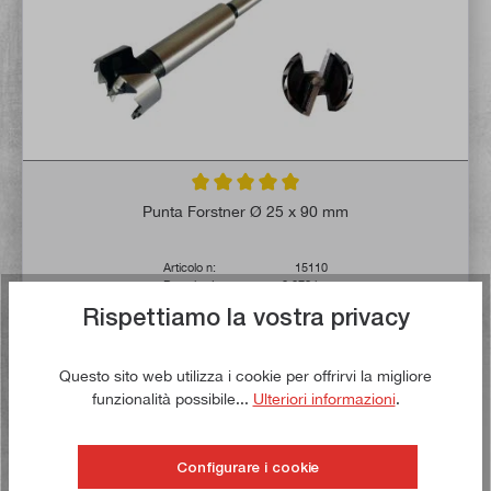
Valutazione media di 5 su 5 stelle
Punta Forstner Ø 25 x 90 mm
Articolo n:
15110
Peso lordo:
0,078 kg
Rispettiamo la vostra privacy
2,90 €*
4,00 €*
Questo sito web utilizza i cookie per offrirvi la migliore
Tempo di consegna: 1-3 giorni lavorativi **
funzionalità possibile...
Ulteriori informazioni
.
Nel carrello
Configurare i cookie
Alla lista dei desideri