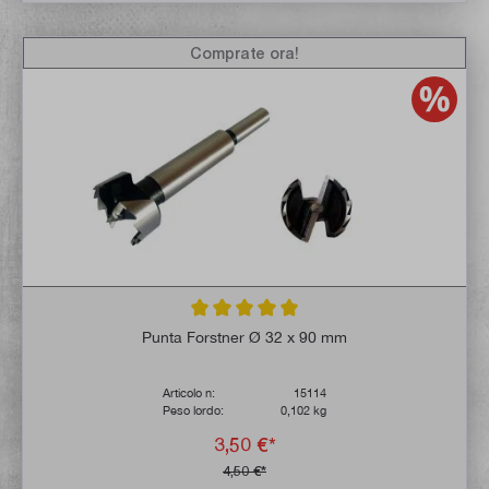
Comprate ora!
Valutazione media di 5 su 5 stelle
Punta Forstner Ø 32 x 90 mm
Articolo n:
15114
Peso lordo:
0,102 kg
3,50 €*
4,50 €*