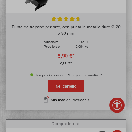
Valutazione media di 4.8 su 5 stelle
Punta da trapano per arte, con punta in metallo duro Ø 20
x 90 mm
Articolo n:
15124
Peso lordo:
0,064 kg
5,90 €*
8,00 €*
Tempo di consegna: 1-3 giorni lavorativi **
Nel carrello
Alla lista dei desideri
Mostr
Comprate ora!