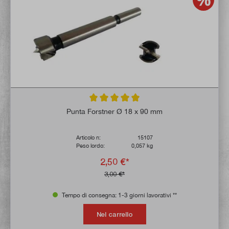
Valutazione media di 5 su 5 stelle
Punta Forstner Ø 18 x 90 mm
Articolo n:
15107
Peso lordo:
0,057 kg
2,50 €*
3,00 €*
Tempo di consegna: 1-3 giorni lavorativi **
Nel carrello