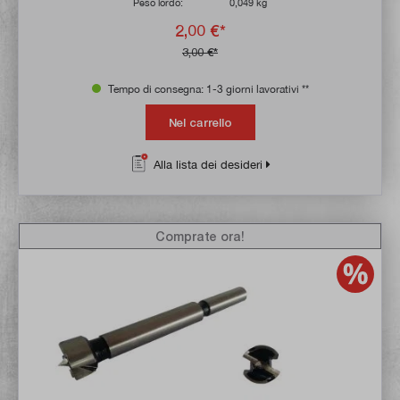
Peso lordo:
0,049 kg
2,00 €*
3,00 €*
Tempo di consegna: 1-3 giorni lavorativi **
Nel carrello
Alla lista dei desideri
Comprate ora!