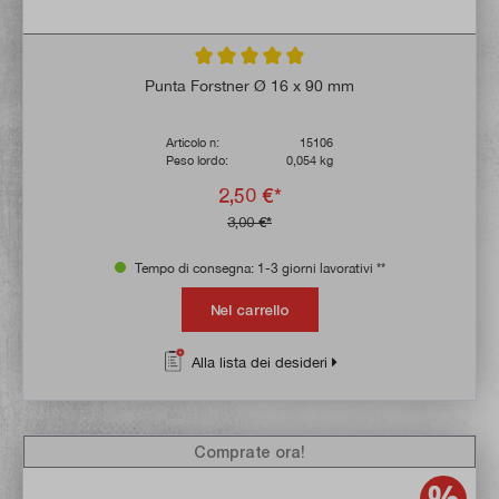
Valutazione media di 5 su 5 stelle
Punta Forstner Ø 16 x 90 mm
Articolo n:
15106
Peso lordo:
0,054 kg
2,50 €*
3,00 €*
Tempo di consegna: 1-3 giorni lavorativi **
Nel carrello
Alla lista dei desideri
Comprate ora!