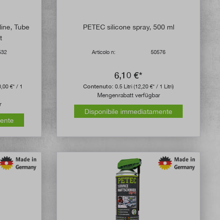
 di 5 su 5 stelle
ine, Tube
PETEC silicone spray, 500 ml
t
532
Articolo n:
50576
6,10 €*
0,00 €* / 1
Contenuto:
0.5 Litri
(12,20 €* / 1 Litri)
Mengenrabatt verfügbar
r
Disponibile immediatamente
mente