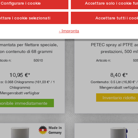
Configurare i cookie
Accettare solo i cookie fu
ttare i cookie selezionati
Accettare tutti i cook
- Impronta
Valutazione media di 5 su 5 stelle
mantata per filettare speciale,
PETEC spray al PTFE ad
on contenuto di 68 grammi
prestazioni, 500 ml
ticolo n:
50510
Articolo n:
50
10,95 €*
8,40 €*
to:
0.068 Chilogrammo
(161,03 €* / 1
Contenuto:
0.5 Litri
(16,80 €* / 
Mengenrabatt verfügba
Chilogrammo)
Mengenrabatt verfügbar
Inventario ridotto
ponibile immediatamente