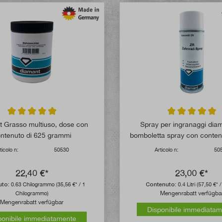
Valutazione media di 5 su 5 stelle
Valutazione media
 Grasso multiuso, dose con
Spray per ingranaggi diam
ntenuto di 625 grammi
bomboletta spray con conten
ml
ticolo n:
50530
Articolo n:
50
22,40 €*
23,00 €*
uto:
0.63 Chilogrammo
(35,56 €* / 1
Contenuto:
0.4 Litri
(57,50 €* / 
Mengenrabatt verfügba
Chilogrammo)
Mengenrabatt verfügbar
Disponibile immediata
ponibile immediatamente