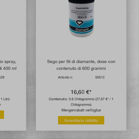
to spray,
Sego per fili di diamante, dose con
i 400 ml
contenuto di 600 grammi
529
Articolo n:
50512
16,60 €*
1 Litri)
Contenuto:
0.6 Chilogrammo
(27,67 €* / 1
r
Chilogrammo)
Mengenrabatt verfügbar
Inventario ridotto