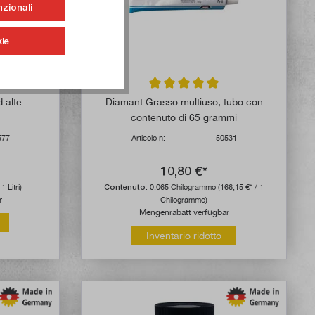
nzionali
ie
Valutazione media di 5 su 5 stelle
 alte
Diamant Grasso multiuso, tubo con
contenuto di 65 grammi
577
Articolo n:
50531
10,80 €*
1 Litri)
Contenuto:
0.065 Chilogrammo
(166,15 €* / 1
r
Chilogrammo)
Mengenrabatt verfügbar
Inventario ridotto