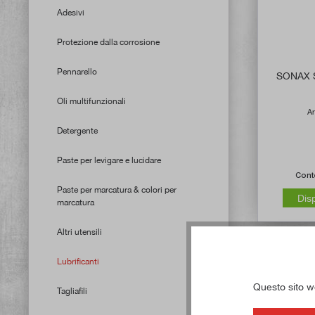
Adesivi
Protezione dalla corrosione
Pennarello
SONAX S
Oli multifunzionali
Ar
Detergente
Paste per levigare e lucidare
Cont
Paste per marcatura & colori per
Dis
marcatura
Altri utensili
Lubrificanti
Questo sito web
Tagliafili