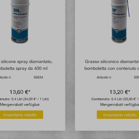
i silicone spray diamantato,
Grasso siliconico diamanta
boletta spray da 400 ml
bomboletta con contenuto d
ticolo n:
50534
Articolo n:
50
13,60 €*
13,20 €*
enuto:
0.4 Litri
(34,00 €* / 1 Litri)
Contenuto:
0.4 Litri
(33,00 €* / 
Mengenrabatt verfügbar
Mengenrabatt verfügba
Inventario ridotto
Inventario ridotto