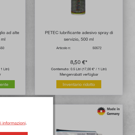
 di 4.6 su 5 stelle
lio ad alte
PETEC lubrificante adesivo spray di
 ml
servizio, 500 ml
550
Articolo n:
50572
8,50 €*
1 Litri)
Contenuto:
0.5 Litri
(17,00 €* / 1 Litri)
r
Mengenrabatt verfügbar
mente
Inventario ridotto
ri informazioni
.