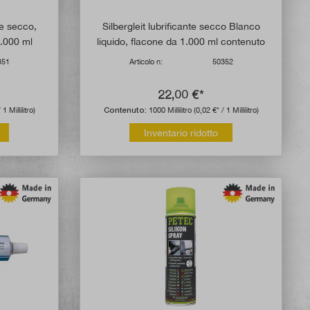
nte secco,
Silbergleit lubrificante secco Blanco
1.000 ml
liquido, flacone da 1.000 ml contenuto
351
Articolo n:
50352
22,00 €*
 1 Millilitro)
Contenuto:
1000 Millilitro
(0,02 €* / 1 Millilitro)
Inventario ridotto