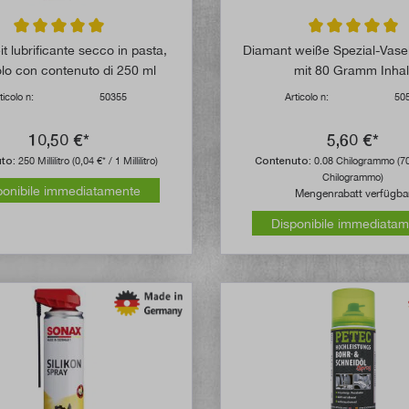
Valutazione media di 5 su 5 stelle
Valutazione media
it lubrificante secco in pasta,
Diamant weiße Spezial-Vasel
olo con contenuto di 250 ml
mit 80 Gramm Inhal
ticolo n:
50355
Articolo n:
50
10,50 €*
5,60 €*
uto:
250 Millilitro
(0,04 €* / 1 Millilitro)
Contenuto:
0.08 Chilogrammo
(7
Chilogrammo)
ponibile immediatamente
Mengenrabatt verfügba
Disponibile immediata