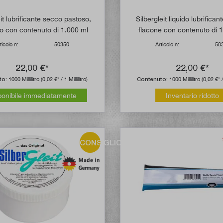
eit lubrificante secco pastoso,
Silbergleit liquido lubrifica
lo con contenuto di 1.000 ml
flacone con contenuto di 
ticolo n:
50350
Articolo n:
50
22,00 €*
22,00 €*
to:
1000 Millilitro
(0,02 €* / 1 Millilitro)
Contenuto:
1000 Millilitro
(0,02 €* /
ponibile immediatamente
Inventario ridotto
CONSIGLIO!