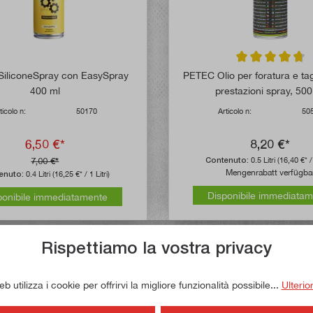
Valutazione media
iliconeSpray con EasySpray
PETEC Olio per foratura e tag
400 ml
prestazioni spray, 500
ticolo n:
50170
Articolo n:
50
6,50 €*
8,20 €*
7,00 €*
Contenuto:
0.5 Litri
(16,40 €* / 
Mengenrabatt verfügba
enuto:
0.4 Litri
(16,25 €* / 1 Litri)
Disponibile immediata
ponibile immediatamente
Rispettiamo la vostra privacy
 utilizza i cookie per offrirvi la migliore funzionalità possibile...
Ulterio