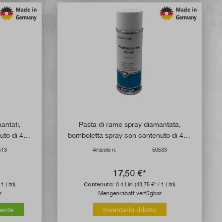
 di 4.8 su 5 stelle
antati,
Pasta di rame spray diamantata,
uto di 400
bomboletta spray con contenuto di 400
ml
513
Articolo n:
50533
17,50 €*
1 Litri)
Contenuto:
0.4 Litri
(43,75 €* / 1 Litri)
r
Mengenrabatt verfügbar
mente
Inventario ridotto