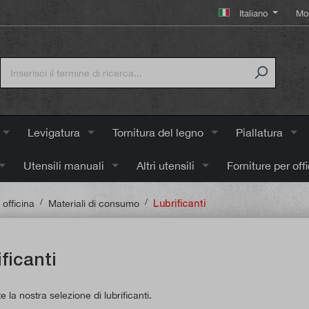
Italiano
Mo
Levigatura
Tornitura del legno
Piallatura
Utensili manuali
Altri utensili
Forniture per off
/
/
 officina
Materiali di consumo
Lubrificanti
ficanti
e la nostra selezione di lubrificanti.