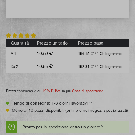
Valutazione media di 5 su 5 stelle
Quantità
Prezzo unitario
Prezzo base
10,80 €*
A
1
166,15 €* / 1 Chilogrammo
10,55 €*
Da
2
162,31 €* / 1 Chilogrammo
Prezzi comprensivi di.
19% DI IVA.
in più
Costi di spedizione
Tempo di consegna: 1-3 giorni lavorativi **
Meno di 10 pezzi disponibili (online e nei negozi specializzati)
Pronto per la spedizione entro un giorno***