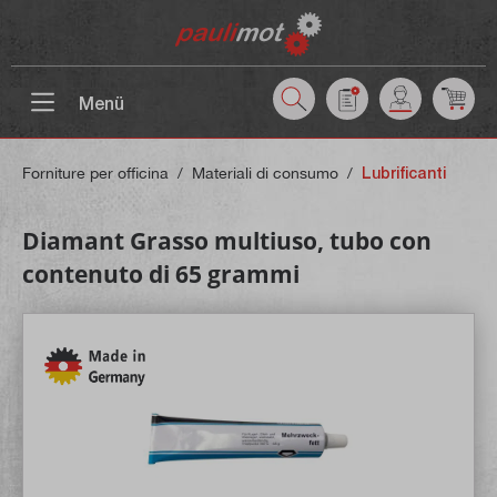
ntenuto principale
Menü
Forniture per officina
/
Materiali di consumo
/
Lubrificanti
Diamant Grasso multiuso, tubo con
contenuto di 65 grammi