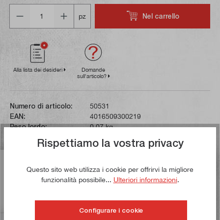
Quantità
Nel carrello
pz
Alla lista dei desideri
Domande
sull'articolo?
Numero di articolo:
50531
EAN:
4016509300219
Peso lordo:
0,07 kg
Rispettiamo la vostra privacy
Descrizione
Questo sito web utilizza i cookie per offrirvi la migliore
Questo grasso multiuso idrorepellente del marchio
funzionalità possibile...
Ulteriori informazioni
.
Diamant può essere utilizzato per lubrificare cuscinetti a
sfera, a strisc…
Di più
Configurare i cookie