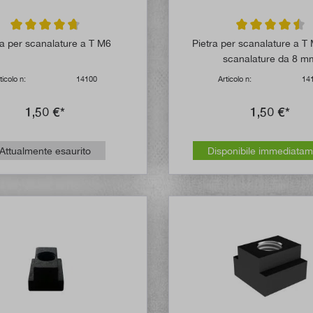
Valutazione media di 4.8 su 5 stelle
Valutazione media
ra per scanalature a T M6
Pietra per scanalature a T 
scanalature da 8 m
ticolo n:
14100
Articolo n:
14
1,50 €*
1,50 €*
Attualmente esaurito
Disponibile immediata