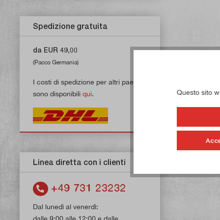
Spedizione gratuita
da EUR 49,00
(Pacco Germania)
I costi di spedizione per altri paesi
Questo sito web
sono disponibili
qui
.
Acce
Linea diretta con i clienti
+49 731 23232
Dal lunedì al venerdì:
dalle 9:00 alle 12:00 e dalle