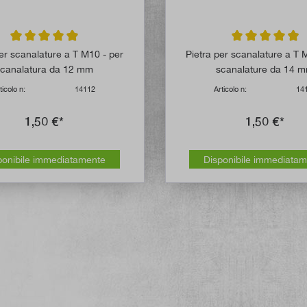
Valutazione media di 4.9 su 5 stelle
Valutazione media
per scanalature a T M10 - per
Pietra per scanalature a T 
canalatura da 12 mm
scanalature da 14 
ticolo n:
14112
Articolo n:
14
1,50 €*
1,50 €*
ponibile immediatamente
Disponibile immediata