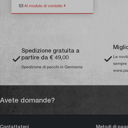
Al modulo di contatto
Migli
Spedizione gratuita a
partire da € 49,00
Le novi
sempre d
Spedizione di pacchi in Germania
www.pau
Avete domande?
Contattateci
Metodi di pa