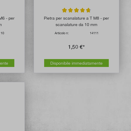
 di 4.5 su 5 stelle
Valutazione media di 4.7 su 5 stelle
M6 - per
Pietra per scanalature a T M8 - per
m
scanalature da 10 mm
110
Articolo n:
14111
1,50 €*
mente
Disponibile immediatamente