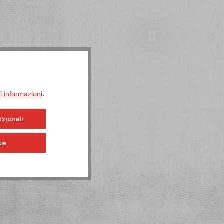
ri informazioni
.
nzionali
ie