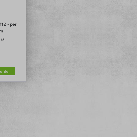
 di 4.9 su 5 stelle
M12 - per
mm
113
mente