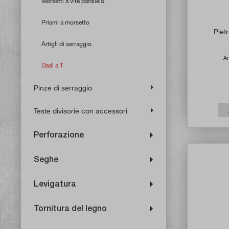
Morsetti a vite parallela
Prismi a morsetto
Piet
Artigli di serraggio
Ar
Dadi a T
Pinze di serraggio
Teste divisorie con accessori
Perforazione
Seghe
Levigatura
Tornitura del legno