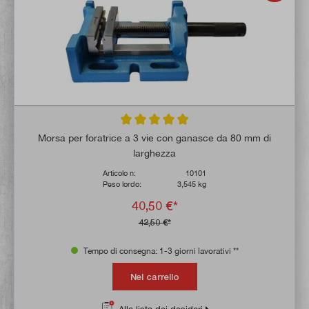
Valutazione media di 4.9 su 5 stelle
Morsa per foratrice a 3 vie con ganasce da 80 mm di
larghezza
Articolo n:
10101
Peso lordo:
3,545 kg
40,50 €*
42,50 €*
Tempo di consegna: 1-3 giorni lavorativi **
Nel carrello