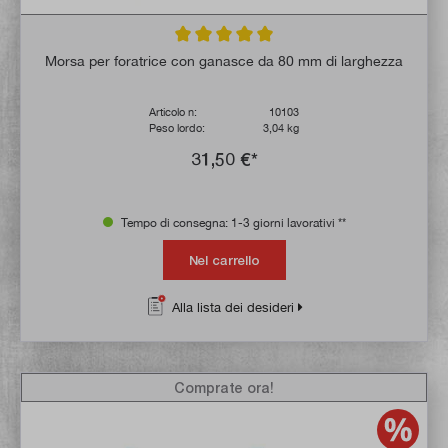
Valutazione media di 5 su 5 stelle
Morsa per foratrice con ganasce da 80 mm di larghezza
Articolo n:
10103
Peso lordo:
3,04 kg
31,50 €*
Tempo di consegna: 1-3 giorni lavorativi **
Nel carrello
Alla lista dei desideri
Comprate ora!