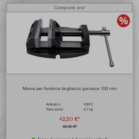
Comprate ora!
Morsa per foratrice larghezza ganasce 100 mm
Articolo n:
10012
Peso lordo:
4,7 kg
42,50 €*
46,90 €*