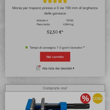
Valutazione media di 5 su 5 stelle
Morsa per trapano pressa a 3 vie 100 mm di larghezza
delle ganasce
Articolo n:
10102
Peso lordo:
4,844 kg
52,50 €*
Tempo di consegna: 1-3 giorni lavorativi **
Nel carrello
Alla lista dei desideri
Comprate ora!
CONSIGL