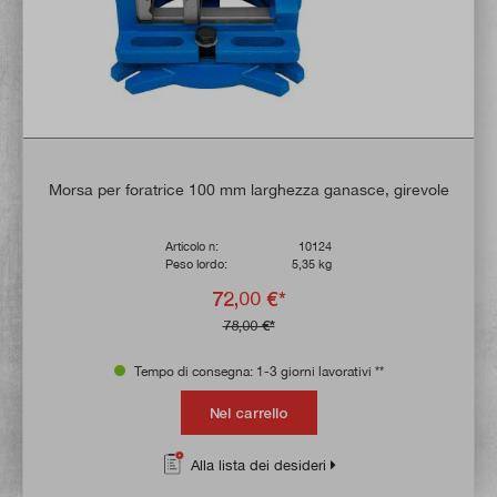
Morsa per foratrice 100 mm larghezza ganasce, girevole
Articolo n:
10124
Peso lordo:
5,35 kg
72,00 €*
78,00 €*
Tempo di consegna: 1-3 giorni lavorativi **
Nel carrello
Alla lista dei desideri