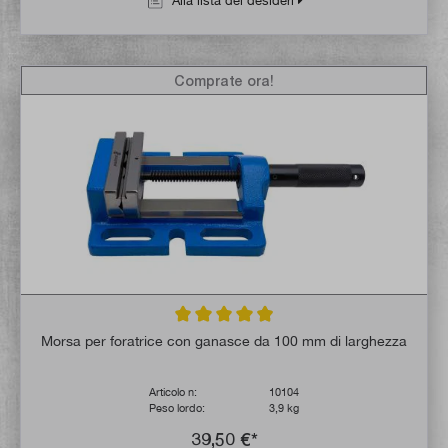
Alla lista dei desideri
Comprate ora!
Valutazione media di 4.9 su 5 stelle
Morsa per foratrice con ganasce da 100 mm di larghezza
Articolo n:
10104
Peso lordo:
3,9 kg
39,50 €*