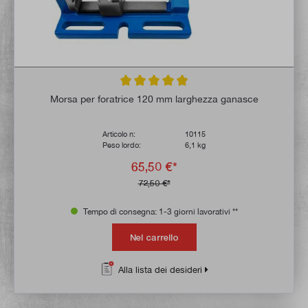
Valutazione media di 4.9 su 5 stelle
Morsa per foratrice 120 mm larghezza ganasce
Articolo n:
10115
Peso lordo:
6,1 kg
65,50 €*
72,50 €*
Tempo di consegna: 1-3 giorni lavorativi **
Nel carrello
Alla lista dei desideri