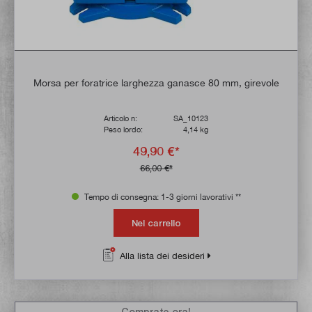
Morsa per foratrice larghezza ganasce 80 mm, girevole
Articolo n:
SA_10123
Peso lordo:
4,14 kg
49,90 €*
66,00 €*
Tempo di consegna: 1-3 giorni lavorativi **
Nel carrello
Alla lista dei desideri
Comprate ora!