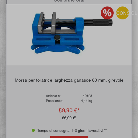
CONSIGL
Morsa per foratrice larghezza ganasce 80 mm, girevole
Articolo n:
10123
Peso lordo:
4,14 kg
59,90 €*
66,00 €*
Tempo di consegna: 1-3 giorni lavorativi **