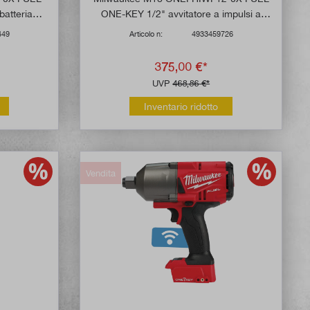
batteria
ONE-KEY 1/2" avvitatore a impulsi a
batteria (senza batteria)
449
Articolo n:
4933459726
375,00 €*
UVP
468,86 €*
Inventario ridotto
Vendita