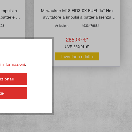
 impulsi a
Milwaukee M18 FID3-0X FUEL ¼" Hex
abatterie e
avvitatore a impulsi a batteria (senza
ne
batteria)
523
Articolo n:
4933479864
265,00 €*
UVP
332,01 €*
Inventario ridotto
ri informazioni
.
nzionali
ie