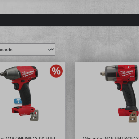
kee M18 ONEIWF12-0X FUEL
Milwaukee M18 FMTIW2F12