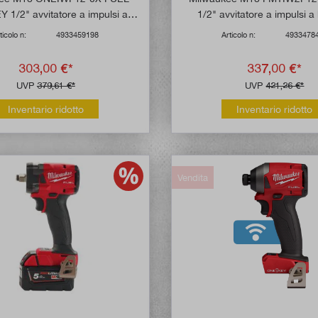
 1/2" avvitatore a impulsi a
1/2" avvitatore a impulsi a 
atteria (senza batteria)
(senza batteria)
ticolo n:
4933459198
Articolo n:
4933478
303,00 €*
337,00 €*
UVP
379,61 €*
UVP
421,26 €*
Inventario ridotto
Inventario ridotto
Vendita