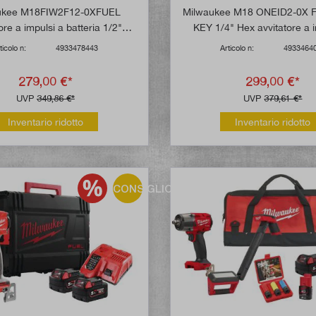
ukee M18FIW2F12-0XFUEL
Milwaukee M18 ONEID2-0X 
ore a impulsi a batteria 1/2"
KEY 1/4" Hex avvitatore a 
adro ad anello elastico (senza
batteria (senza batter
ticolo n:
4933478443
Articolo n:
4933464
batteria)
279,00 €*
299,00 €*
UVP
349,86 €*
UVP
379,61 €*
Inventario ridotto
Inventario ridotto
CONSIGLIO!