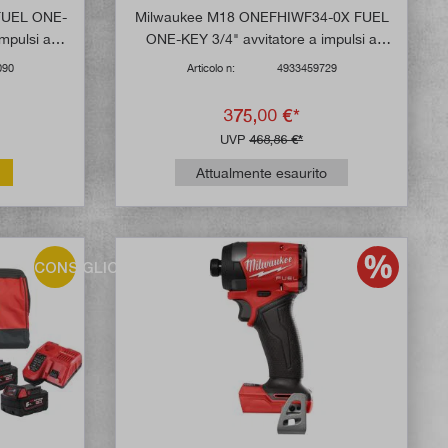
FUEL ONE-
Milwaukee M18 ONEFHIWF34-0X FUEL
impulsi a
ONE-KEY 3/4" avvitatore a impulsi a
ia)
batteria (senza batteria)
090
Articolo n:
4933459729
375,00 €*
UVP
468,86 €*
Attualmente esaurito
CONSIGLIO!