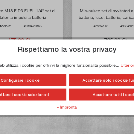
e M18 FID3 FUEL 1/4" set di
Milwaukee set di avvitatori a
tatori a impulsi a batteria
batteria, luce, batterie, caric
bussole a percussio
ticolo n:
4933479865
Articolo n:
4933492
475,00 €*
795,00 €*
Rispettiamo la vostra privacy
UVP
593,81 €*
Inventario ridotto
Inventario ridotto
 utilizza i cookie per offrirvi la migliore funzionalità possibile...
Ulterio
Configurare i cookie
Accettare solo i cookie fu
ttare i cookie selezionati
Accettare tutti i cook
- Impronta