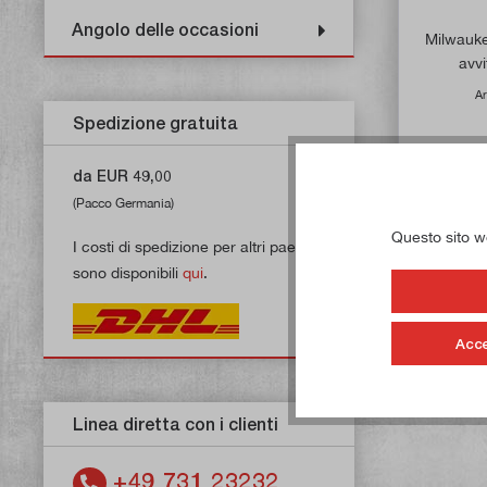
Angolo delle occasioni
Milwauke
avvi
Ar
Spedizione gratuita
da EUR 49,00
(Pacco Germania)
Questo sito web
I costi di spedizione per altri paesi
sono disponibili
qui
.
Acce
Linea diretta con i clienti
+49 731 23232