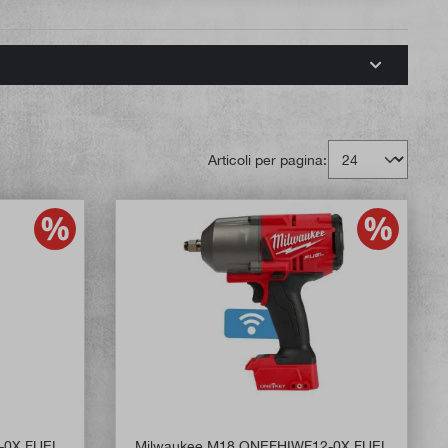
Articoli per pagina:
-0X FUEL
Milwaukee M18 ONEFHIWF12-0X FUEL