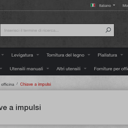
Italiano
Mo
Levigatura
Tornitura del legno
Piallatura
Utensili manuali
Altri utensili
Forniture per off
/
 officina
Chiave a impulsi
ve a impulsi