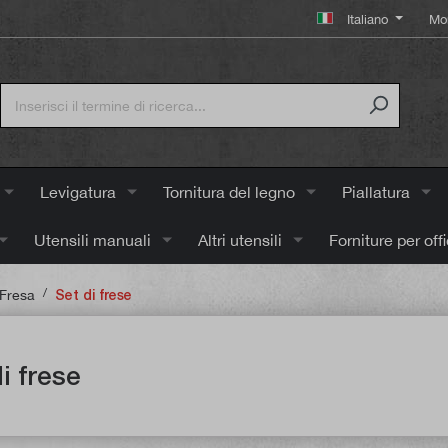
Italiano
Mo
Levigatura
Tornitura del legno
Piallatura
Utensili manuali
Altri utensili
Forniture per off
/
Fresa
Set di frese
i frese