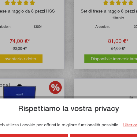
Valutazione media di 4.9 su 5 stelle
Valutazione media
frese a raggio da 8 pezzi HSS
Set di frese a raggio 8 pezzi r
titanio
ticolo n:
13004
Articolo n:
13
74,00 €*
81,00 €*
80,00 €*
84,00 €*
Inventario ridotto
Disponibile immediata
Rispettiamo la vostra privacy
 utilizza i cookie per offrirvi la migliore funzionalità possibile...
Ulterio