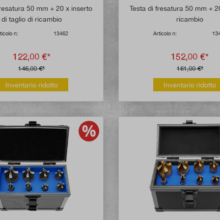
Valutazione media di 5 su 5 stelle
Valutazione media
fresatura 50 mm + 20 x inserto
Testa di fresatura 50 mm + 20
di taglio di ricambio
ricambio
ticolo n:
13462
Articolo n:
13
122,00 €*
152,00 €*
146,00 €*
161,00 €*
Inventario ridotto
Inventario ridotto