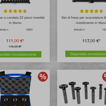
Valutazione media di 4.8 su 5 stelle
Valutazione media
ese a candela 22 pezzi rivestite
Set di frese per scanalature 
in titanio
rivestimento in titan
ticolo n:
13001
Articolo n:
13
111,00 €*
117,00 €*
115,00 €*
Disponibile immediata
ponibile immediatamente