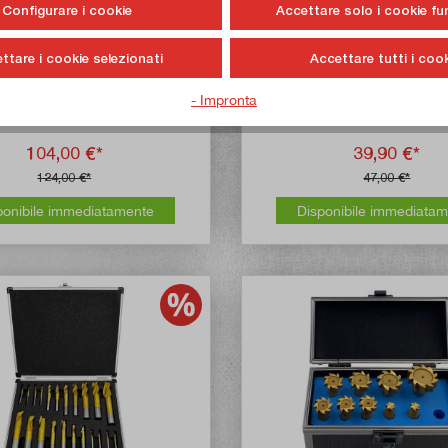
Configurare i cookie
Accettare solo i cookie fu
Valutazione media di 5 su 5 stelle
Valutazione media
andela 16 mm + 20 x inserto di
Set di frese da 12 pezzi HS
ttare i cookie selezionati
Accettare tutti i cook
taglio di ricambio
cobalto)
- Impronta
ticolo n:
13441
Articolo n:
13
104,00 €*
39,90 €*
124,00 €*
47,00 €*
ponibile immediatamente
Disponibile immediata