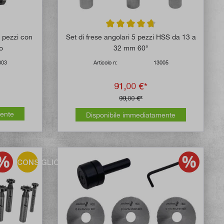
 di 4.8 su 5 stelle
Valutazione media di 4.7 su 5 stelle
9 pezzi con
Set di frese angolari 5 pezzi HSS da 13 a
io
32 mm 60°
003
Articolo n:
13005
91,00 €*
99,00 €*
mente
Disponibile immediatamente
CONSIGLIO!