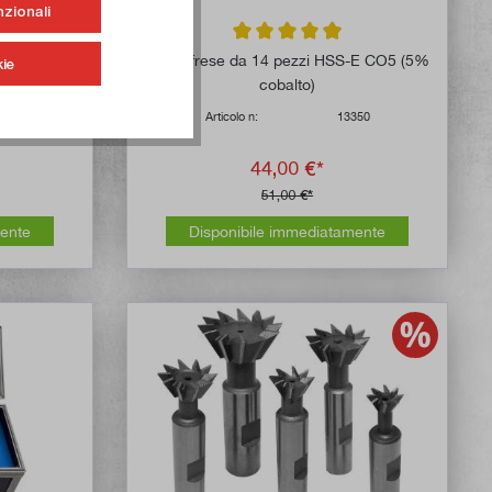
nzionali
 di 4.7 su 5 stelle
Valutazione media di 4.9 su 5 stelle
S-E CO5 (5%
Set di frese da 14 pezzi HSS-E CO5 (5%
ie
cobalto)
351
Articolo n:
13350
44,00 €*
51,00 €*
mente
Disponibile immediatamente