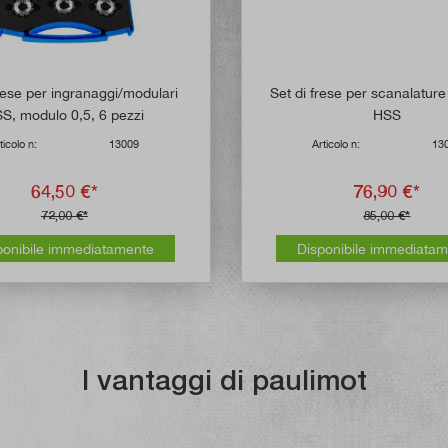
frese per ingranaggi/modulari
Set di frese per scanalature
S, modulo 0,5, 6 pezzi
HSS
ticolo n:
13009
Articolo n:
13
64,50 €*
76,90 €*
72,00 €*
85,00 €*
ponibile immediatamente
Disponibile immediata
I vantaggi di paulimot