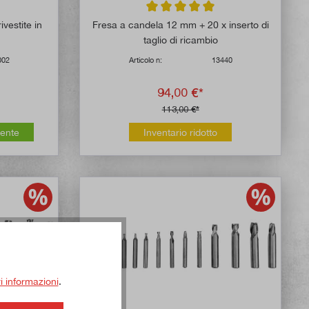
 di 4.9 su 5 stelle
Valutazione media di 5 su 5 stelle
ivestite in
Fresa a candela 12 mm + 20 x inserto di
taglio di ricambio
002
Articolo n:
13440
94,00 €*
113,00 €*
mente
Inventario ridotto
ri informazioni
.