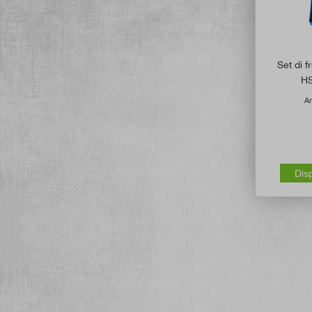
Set di 
HS
Ar
Dis