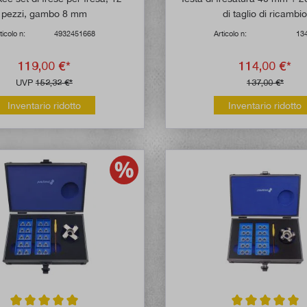
pezzi, gambo 8 mm
di taglio di ricambi
ticolo n:
4932451668
Articolo n:
13
119,00 €*
114,00 €*
UVP
152,32 €*
137,00 €*
Inventario ridotto
Inventario ridotto