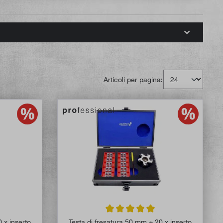
Articoli per pagina:
 di 5 su 5 stelle
Valutazione media di 5 su 5 stelle
 x inserto
Testa di fresatura 50 mm + 20 x inserto