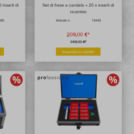
 di 5 su 5 stelle
Valutazione media di 5 su 5 stelle
 inserti di
Set di frese a candela + 20 x inserti di
ricambio
460
Articolo n:
13443
209,00 €*
249,00 €*
Inventario ridotto