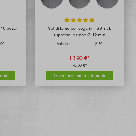
Valutazione media di 5 su 5 stelle
 10 pezzi
Set di lame per sega in HSS incl.
supporto, gambo Ø 12 mm
000
Articolo n:
12150
18,90 €*
25,00 €*
mente
Disponibile immediatamente