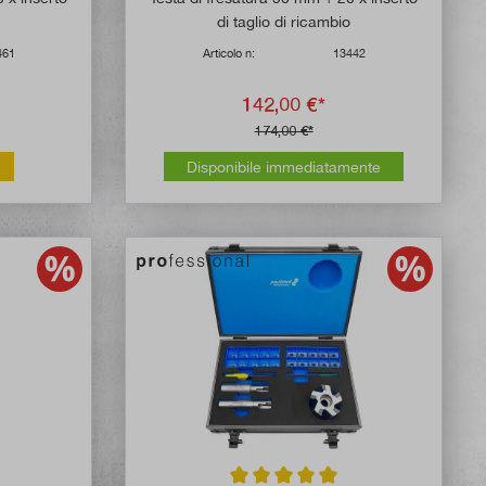
o
di taglio di ricambio
461
Articolo n:
13442
142,00 €*
174,00 €*
Disponibile immediatamente