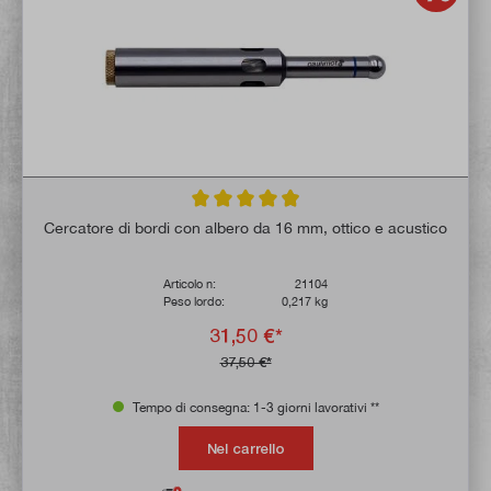
Valutazione media di 4.9 su 5 stelle
Cercatore di bordi con albero da 16 mm, ottico e acustico
Articolo n:
21104
Peso lordo:
0,217 kg
31,50 €*
37,50 €*
Tempo di consegna: 1-3 giorni lavorativi **
Nel carrello