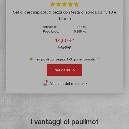
Valutazione media di 4.8 su 5 stelle
Set di cercaspigoli, 5 pezzi con testa di sonda da 4, 10 e
12 mm
Articolo n:
21110
Peso lordo:
0,265 kg
14,50 €*
17,50 €*
Tempo di consegna: 1-3 giorni lavorativi **
Nel carrello
Alla lista dei desideri
I vantaggi di paulimot