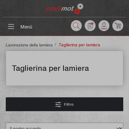
ntenuto principale
Menü
/
Lavorazione della lamiera
Taglierina per lamiera
Taglierina per lamiera
Filtro