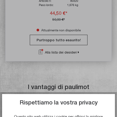
Articolo n:
80320
Peso lordo:
1,676 kg
44,50 €*
50,00 €*
Attualmente non disponibile
Purtroppo tutto esaurito!
Alla lista dei desideri
I vantaggi di paulimot
Rispettiamo la vostra privacy
Spedizione gratuita a partire da €
49,00
Questo sito web utilizza i cookie per offrirvi la migliore