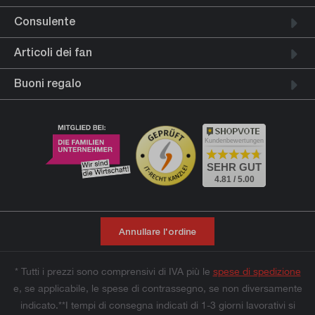
Consulente
Articoli dei fan
Buoni regalo
Kundenbewertungen
SEHR GUT
4.81 / 5.00
Annullare l'ordine
* Tutti i prezzi sono comprensivi di IVA più le
spese di spedizione
e, se applicabile, le spese di contrassegno, se non diversamente
indicato.**I tempi di consegna indicati di 1-3 giorni lavorativi si