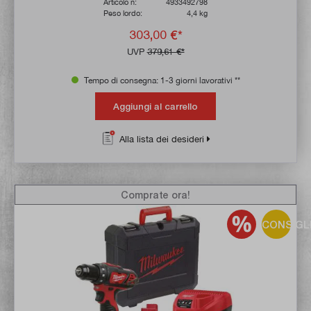
Articolo n:
4933492798
Peso lordo:
4,4 kg
303,00 €*
UVP
379,61 €*
Tempo di consegna: 1-3 giorni lavorativi **
Aggiungi al carrello
Alla lista dei desideri
Comprate ora!
CONSIGL