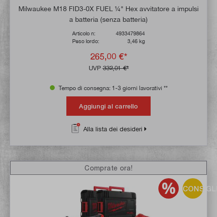
Milwaukee M18 FID3-0X FUEL ¼" Hex avvitatore a impulsi
a batteria (senza batteria)
Articolo n:
4933479864
Peso lordo:
3,46 kg
265,00 €*
UVP
332,01 €*
Tempo di consegna: 1-3 giorni lavorativi **
Aggiungi al carrello
Alla lista dei desideri
Comprate ora!
CONSIGL