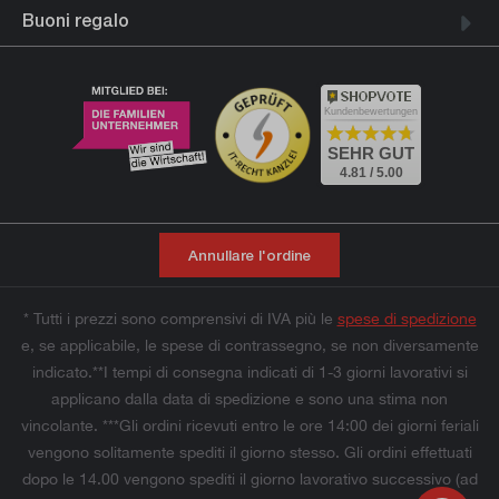
Buoni regalo
Kundenbewertungen
SEHR GUT
4.81 / 5.00
Annullare l'ordine
* Tutti i prezzi sono comprensivi di IVA più le
spese di spedizione
e, se applicabile, le spese di contrassegno, se non diversamente
indicato.**I tempi di consegna indicati di 1-3 giorni lavorativi si
applicano dalla data di spedizione e sono una stima non
vincolante. ***Gli ordini ricevuti entro le ore 14:00 dei giorni feriali
vengono solitamente spediti il giorno stesso. Gli ordini effettuati
dopo le 14.00 vengono spediti il giorno lavorativo successivo (ad