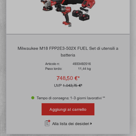
Milwaukee M18 FPP2E3-502X FUEL Set di utensili a
batteria
Articolo n:
4933492516
Peso lordo:
11,44 kg
748,50 €*
UVP
1.043,75 €*
Tempo di consegna: 1-3 giorni lavorativi **
Aggiungi al carrello
Alla lista dei desideri