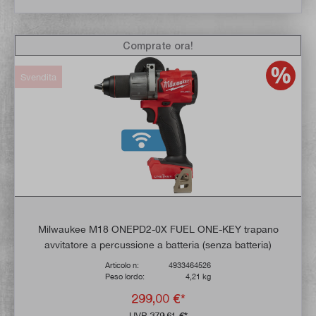
Comprate ora!
Svendita
Milwaukee M18 ONEPD2-0X FUEL ONE-KEY trapano
avvitatore a percussione a batteria (senza batteria)
Articolo n:
4933464526
Peso lordo:
4,21 kg
299,00 €*
UVP
379,61 €*