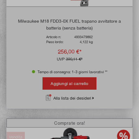
Milwaukee M18 FDD3-0X FUEL trapano avvitatore a
batteria (senza batteria)
Articolo n:
4933479862
Peso lordo:
4,122 kg
256,00 €*
UVP
320,11 €*
Tempo di consegna: 1-3 giorni lavorativi **
Aggiungi al carrello
Alla lista dei desideri
Comprate ora!
Vendita