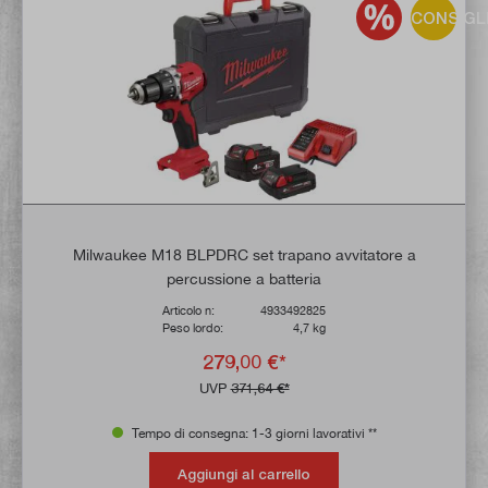
CONSIGL
Milwaukee M18 BLPDRC set trapano avvitatore a
percussione a batteria
Articolo n:
4933492825
Peso lordo:
4,7 kg
279,00 €*
UVP
371,64 €*
Tempo di consegna: 1-3 giorni lavorativi **
Aggiungi al carrello