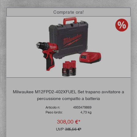
Comprate ora!
Milwaukee M12FPD2-402XFUEL Set trapano avvitatore a
percussione compatto a batteria
Articolo n:
4933479869
Peso lordo:
4,73 kg
308,00 €*
UVP
385,56 €*