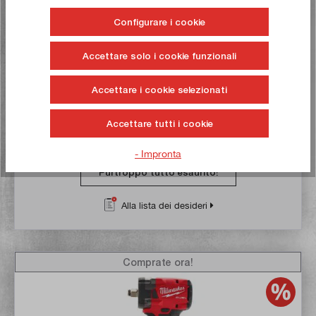
Configurare i cookie
Milwaukee M18 FPD2-0X FUEL trapano avvitatore a
percussione a batteria (senza batteria)
Accettare solo i cookie funzionali
Articolo n:
4933464263
Peso lordo:
4,21 kg
Accettare i cookie selezionati
259,00 €*
UVP
326,00 €*
Accettare tutti i cookie
Attualmente non disponibile
- Impronta
Purtroppo tutto esaurito!
Alla lista dei desideri
Comprate ora!