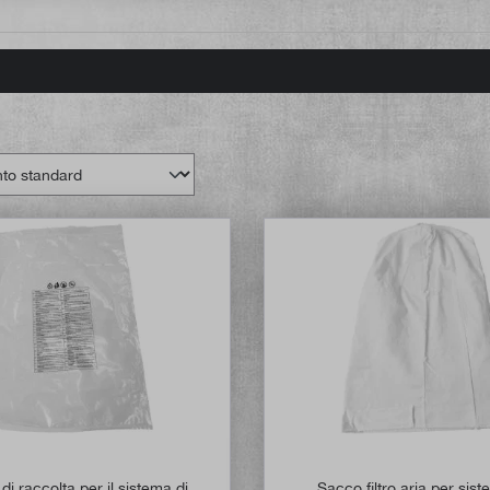
i raccolta per il sistema di
Sacco filtro aria per sist