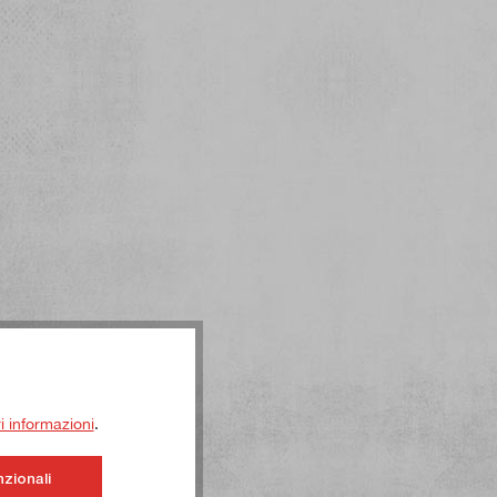
ri informazioni
.
nzionali