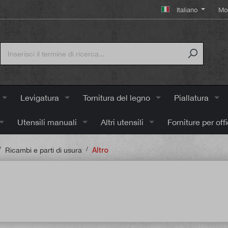
Italiano
Mo
Levigatura
Tornitura del legno
Piallatura
Utensili manuali
Altri utensili
Forniture per off
/
/
Ricambi e parti di usura
Altro