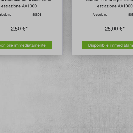
estrazione AA1000
estrazione AA1000
ticolo n:
80801
Articolo n:
80
2,50 €*
25,00 €*
ponibile immediatamente
Disponibile immediata