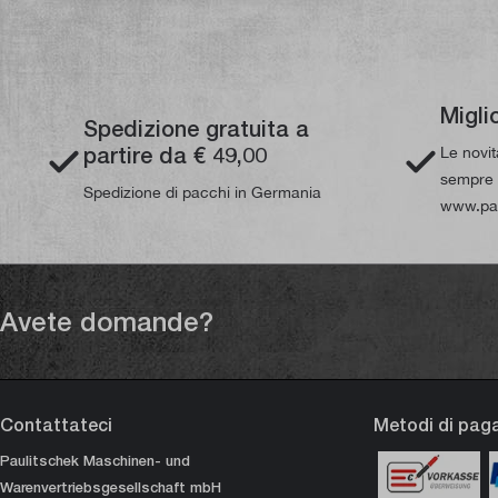
Migli
Spedizione gratuita a
partire da € 49,00
Le novi
sempre d
Spedizione di pacchi in Germania
www.pau
Avete domande?
Contattateci
Metodi di pa
Paulitschek Maschinen- und
Warenvertriebsgesellschaft mbH