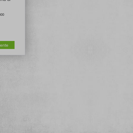
800
mente