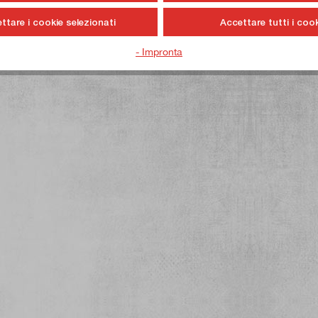
ttare i cookie selezionati
Accettare tutti i cook
- Impronta