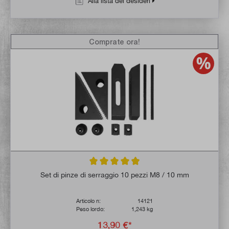
Alla lista dei desideri
Comprate ora!
Valutazione media di 4.9 su 5 stelle
Set di pinze di serraggio 10 pezzi M8 / 10 mm
Articolo n:
14121
Peso lordo:
1,243 kg
13,90 €*