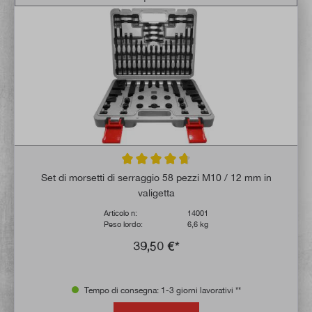
Valutazione media di 4.7 su 5 stelle
Set di morsetti di serraggio 58 pezzi M10 / 12 mm in
valigetta
Articolo n:
14001
Peso lordo:
6,6 kg
39,50 €*
Tempo di consegna: 1-3 giorni lavorativi **