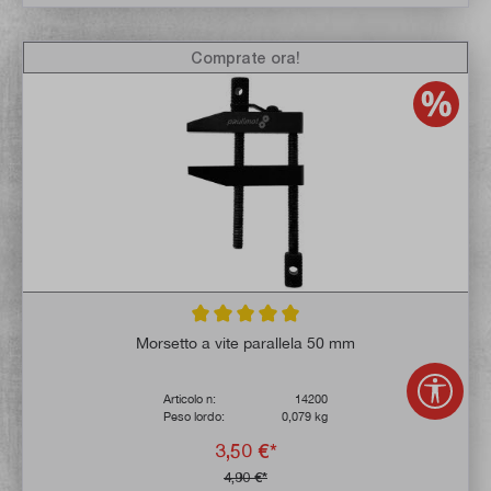
Comprate ora!
Valutazione media di 5 su 5 stelle
Morsetto a vite parallela 50 mm
Mostr
Articolo n:
14200
Peso lordo:
0,079 kg
3,50 €*
4,90 €*