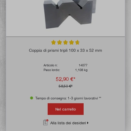
Valutazione media di 4.6 su 5 stelle
Coppia di prismi tripli 100 x 33 x 52 mm
Articolo n:
14077
Peso lordo:
1,108 kg
52,90 €*
58,50 €*
Tempo di consegna: 1-3 giorni lavorativi **
Nel carrello
Alla lista dei desideri