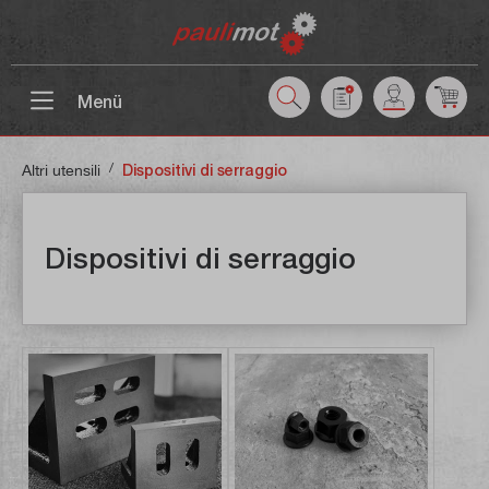
ntenuto principale
Menü
/
Altri utensili
Dispositivi di serraggio
Dispositivi di serraggio