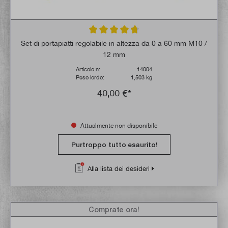
Valutazione media di 4.6 su 5 stelle
Set di portapiatti regolabile in altezza da 0 a 60 mm M10 /
12 mm
Articolo n:
14004
Peso lordo:
1,503 kg
40,00 €*
Attualmente non disponibile
Purtroppo tutto esaurito!
Alla lista dei desideri
Comprate ora!