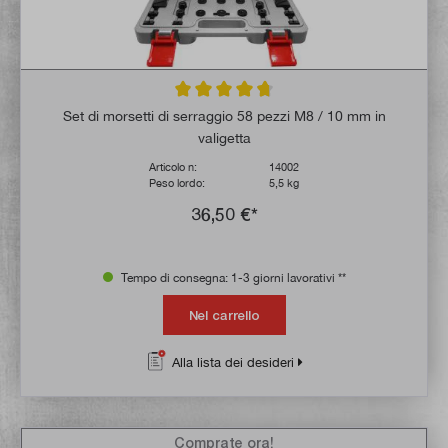
Valutazione media di 4.7 su 5 stelle
Set di morsetti di serraggio 58 pezzi M8 / 10 mm in
valigetta
Articolo n:
14002
Peso lordo:
5,5 kg
36,50 €*
Tempo di consegna: 1-3 giorni lavorativi **
Nel carrello
Alla lista dei desideri
Comprate ora!