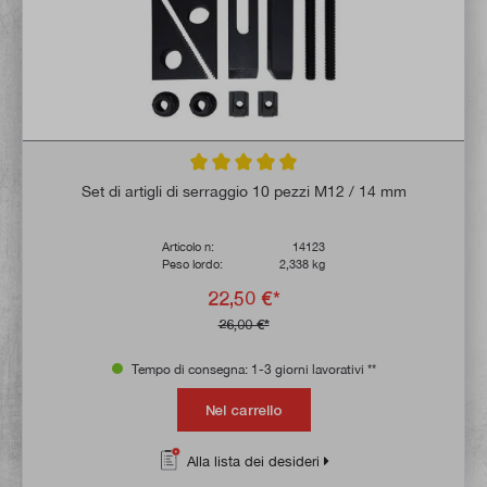
Valutazione media di 5 su 5 stelle
Set di artigli di serraggio 10 pezzi M12 / 14 mm
Articolo n:
14123
Peso lordo:
2,338 kg
22,50 €*
26,00 €*
Tempo di consegna: 1-3 giorni lavorativi **
Nel carrello
Alla lista dei desideri