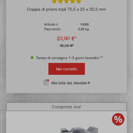
Valutazione media di 4.9 su 5 stelle
Coppia di prismi tripli 75,5 x 25 x 35,5 mm
Articolo n:
14066
Peso lordo:
0,88 kg
20,90 €*
25,00 €*
Tempo di consegna: 1-3 giorni lavorativi **
Nel carrello
Alla lista dei desideri
Comprate ora!