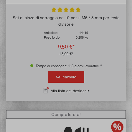
Valutazione media di 4.9 su 5 stelle
Set di pinze di serraggio da 10 pezzi M6 / 8 mm per teste
divisorie
Articolo n:
14119
Peso lordo:
0,206 kg
9,50 €*
13,00 €*
Tempo di consegna: 1-3 giorni lavorativi **
Nel carrello
Alla lista dei desideri
Comprate ora!