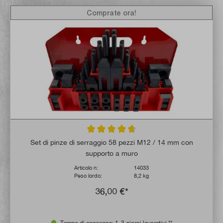
Comprate ora!
Valutazione media di 4.7 su 5 stelle
Set di pinze di serraggio 58 pezzi M12 / 14 mm con
supporto a muro
Articolo n:
14033
Peso lordo:
8,2 kg
36,00 €*
Tempo di consegna: 1-3 giorni lavorativi **