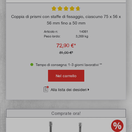
Valutazione media di 4.7 su 5 stelle
Coppia di prismi con staffe di fissaggio, ciascuno 75 x 56 x
56 mm fino a 50 mm
Articolo n:
14061
Peso lordo:
3,269 kg
72,90 €*
81,00 €*
Tempo di consegna: 1-3 giorni lavorativi **
Nel carrello
Alla lista dei desideri
Comprate ora!