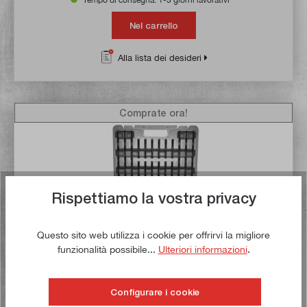
Nel carrello
Alla lista dei desideri
Comprate ora!
Rispettiamo la vostra privacy
Questo sito web utilizza i cookie per offrirvi la migliore
funzionalità possibile...
Ulteriori informazioni
.
Valutazione media di 4.6 su 5 stelle
Set di morsetti di serraggio 58 pezzi M6 / 8 mm in valigetta
Configurare i cookie