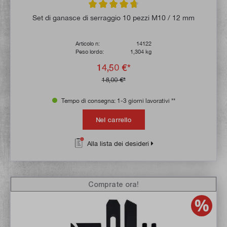
Valutazione media di 4.7 su 5 stelle
Set di ganasce di serraggio 10 pezzi M10 / 12 mm
Articolo n:
14122
Peso lordo:
1,304 kg
14,50 €*
18,00 €*
Tempo di consegna: 1-3 giorni lavorativi **
Nel carrello
Alla lista dei desideri
Comprate ora!