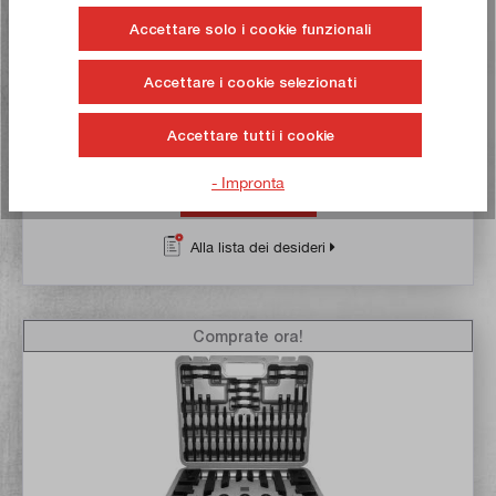
Accettare solo i cookie funzionali
Articolo n:
14020
Peso lordo:
5,4 kg
35,50 €*
Accettare i cookie selezionati
Accettare tutti i cookie
Tempo di consegna: 1-3 giorni lavorativi **
- Impronta
Nel carrello
Alla lista dei desideri
Comprate ora!