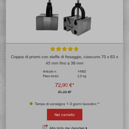
Valutazione media di 4.7 su 5 stelle
Coppia di prismi con staffe di fissaggio, ciascuno 70 x 63 x
45 mm fino a 38 mm
Articolo n:
14062
Peso lordo:
2,5 kg
72,90 €*
81,00 €*
Tempo di consegna: 1-3 giorni lavorativi **
Nel carrello
Alla lista dei desideri