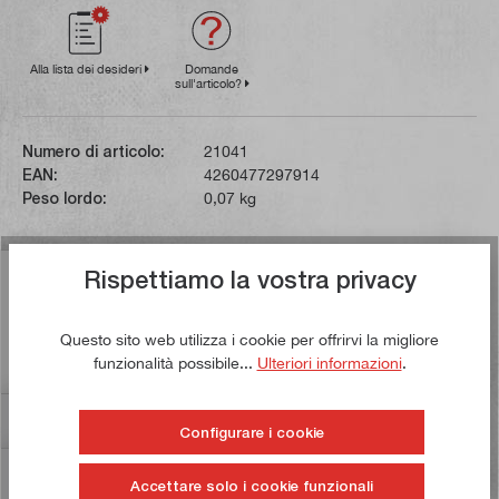
Alla lista dei desideri
Domande
sull'articolo?
Numero di articolo:
21041
EAN:
4260477297914
Peso lordo:
0,07 kg
Rispettiamo la vostra privacy
Descrizione
Questo righello di precisione per capelli è prodotto in
Questo sito web utilizza i cookie per offrirvi la migliore
conformità alla norma DIN 875/00. È realizzato in
funzionalità possibile...
Ulteriori informazioni
.
acciaio inossidabi…
Di più
Valutazioni
Configurare i cookie
Informazioni sulla sicurezza dei prodotti
Accettare solo i cookie funzionali