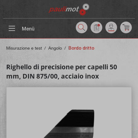
ntenuto principale
Menü
Misurazione e test
/
Angolo
/
Bordo dritto
Righello di precisione per capelli 50
mm, DIN 875/00, acciaio inox