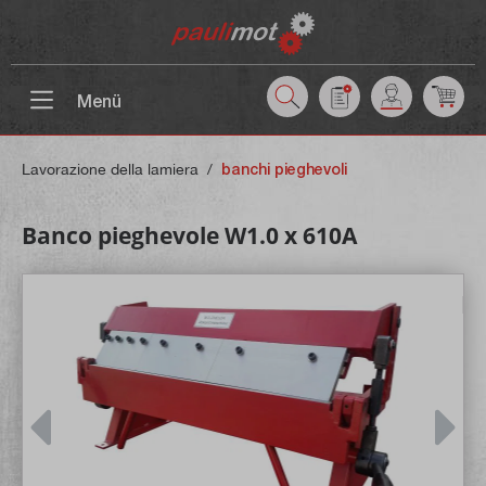
ntenuto principale
Menü
Lavorazione della lamiera
/
banchi pieghevoli
Banco pieghevole W1.0 x 610A