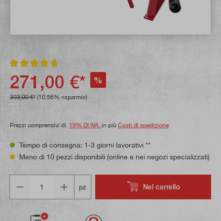
Valutazione media di 4.8 su 5 stelle
271,00 €*
%
303,00 €*
(10.56% risparmio)
Prezzi comprensivi di.
19% DI IVA.
in più
Costi di spedizione
Tempo di consegna: 1-3 giorni lavorativi **
Meno di 10 pezzi disponibili (online e nei negozi specializzati)
Quantità
Nel carrello
pz