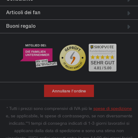
Articoli dei fan
Buoni regalo
Kundenbewertungen
SEHR GUT
4.81 / 5.00
Annullare l'ordine
* Tutti i prezzi sono comprensivi di IVA più le
spese di spedizione
e, se applicabile, le spese di contrassegno, se non diversamente
indicato.**I tempi di consegna indicati di 1-3 giorni lavorativi si
applicano dalla data di spedizione e sono una stima non
vincolante. ***Gli ordini ricevuti entro le ore 14:00 dei giorni feriali