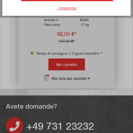
elle
Valutazione media di 3.8 su 5 stelle
Curvatrice da banco 750
- Impronta
Articolo n:
80350
Peso lordo:
17 kg
92,00 €*
107,00 €*
Tempo di consegna: 1-3 giorni lavorativi **
Nel carrello
Alla lista dei desideri
Avete domande?
+49 731 23232