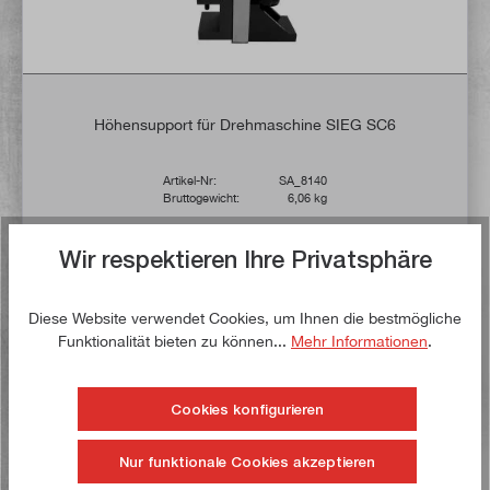
Höhensupport für Drehmaschine SIEG SC6
Artikel-Nr:
SA_8140
Bruttogewicht:
6,06 kg
169,00 €*
Wir respektieren Ihre Privatsphäre
214,00 €*
Lieferzeit: 1-3 Werktage **
Diese Website verwendet Cookies, um Ihnen die bestmögliche
Funktionalität bieten zu können...
Mehr Informationen
.
In den Warenkorb
Auf die Wunschliste
Cookies konfigurieren
Nur funktionale Cookies akzeptieren