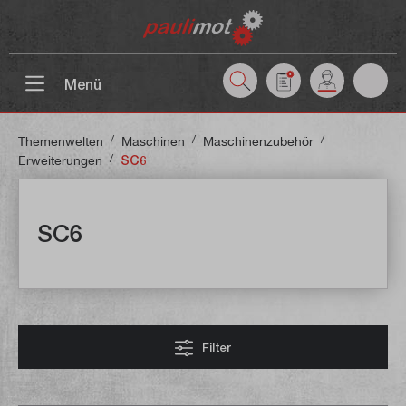
inhalt springen
Menü
/
/
/
Themenwelten
Maschinen
Maschinenzubehör
/
Erweiterungen
SC6
SC6
Filter