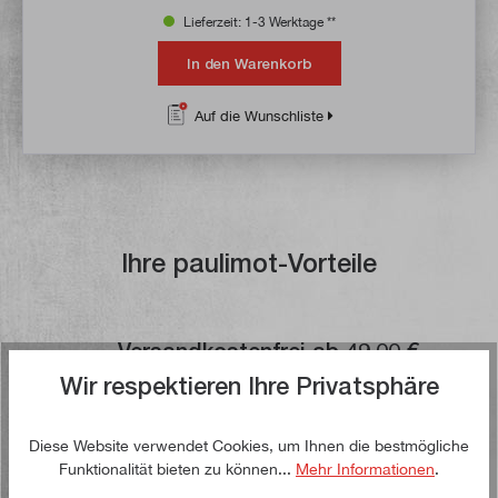
Lieferzeit: 1-3 Werktage **
In den Warenkorb
Auf die Wunschliste
Ihre paulimot-Vorteile
Versandkostenfrei ab 49,00 €
Wir respektieren Ihre Privatsphäre
Paketversand innerhalb Deutschlands
Garantiert günstigster Preis
Diese Website verwendet Cookies, um Ihnen die bestmögliche
Funktionalität bieten zu können...
Mehr Informationen
.
Neue Produkte der Marke "paulimot" erhalten Sie