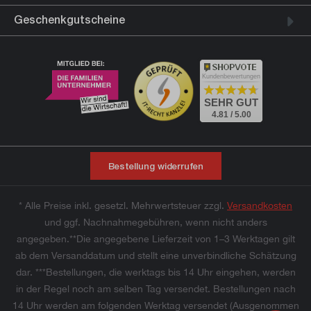
Geschenkgutscheine
Kundenbewertungen
SEHR GUT
4.81 / 5.00
Bestellung widerrufen
* Alle Preise inkl. gesetzl. Mehrwertsteuer zzgl.
Versandkosten
und ggf. Nachnahmegebühren, wenn nicht anders
angegeben.**Die angegebene Lieferzeit von 1–3 Werktagen gilt
ab dem Versanddatum und stellt eine unverbindliche Schätzung
dar. ***Bestellungen, die werktags bis 14 Uhr eingehen, werden
in der Regel noch am selben Tag versendet. Bestellungen nach
14 Uhr werden am folgenden Werktag versendet (Ausgenommen